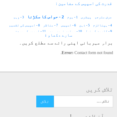
قدرت کی اسپیس کے مضامین :
2 - حواس کا سکڑنا
عرض مترجم
پیشرس
1 - یوم
3 - وہم
4 - ہپناٹزم
5 - ذہن
6 - اسپیس
7 - مناظر
8 - اسپیس کی تقسیم
9 - کاربن کی نسل
10 - سمتیں نہیں ہیں
11 - اسپیس کی وسعت
سارے دکھاو ↓
12 - ناسوت کی غمگین وسعتیں
13 - دماغ
14 - اسپیس کی تخلیق
براہِ مہربانی اپنی رائے سے مطلع کریں۔
15 - غیب
Error:
Contact form not found.
تلاش کریں
تلاش کرنے کے لئے یہاں ٹائپ کریں
ہم آن لائن ہیں!