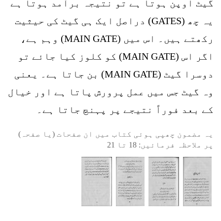
گیٹ اوپن ہوتا ہے تو نتیجہ برآمد ہوتا ہے
یہ چھ (GATES) دراصل ایک ہی گیٹ کی حیثیت
رکھتے ہیں۔ اس میں (MAIN GATE) وہم ہے،
اگر اس (MAIN GATE) کو کلوز کیا جائے تو
دوسرا گیٹ (MAIN GATE) بن جاتا ہے۔ یعنی
وہ گیٹ جس میں عمل پرورش پاتا ہے اور خیال
کے بعد فوراً نتیجے پر پہنچ جاتا ہے۔
یہ مضمون چھپی ہوئی کتاب میں ان صفحات (یا صفحہ)
پر ملاحظہ فرمائیں:
18
تا
21