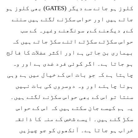
کلوز ہو جانے سے دیگر (GATES) بھی کلوز ہو
جاتے ہیں اور حواس سکڑنے لگتے ہیں سننے
کے، دیکھنے کے، سونگھنے وغیرہ کے سب
حواس سکڑتے سکڑتے اتنے سکڑ جاتے ہیں کہ
بیماری بن جاتی ہے اور اکثر عضلات کا فالج
ہو جاتا ہے۔ اگر کوئی فرد ضدی ہے اور وہ
چاہتا ہے کہ جو بات اس کے خیال میں ہے وہی
ہونا چاہئے اور وہ دوسروں کی بات نہیں
سنتا تو اس کے بھی حواس سکڑنے لگتے ہیں۔
یہ ہم کیسے جان سکتے ہیں کہ اس کے حواس
سکڑ گئے ہیں۔ ایسے شخص کے منہ کا ذائقہ
خراب ہو جاتا ہے۔ آنکھوں کو جو چیزیں