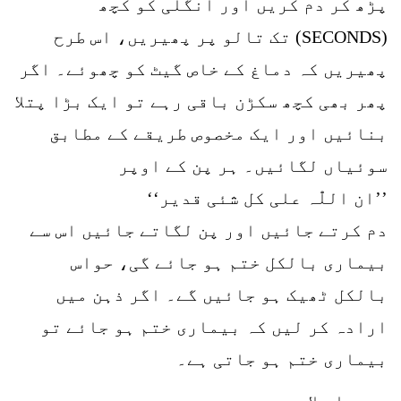
پڑھ کر دم کریں اور انگلی کو کچھ
(SECONDS) تک تالو پر پھیریں، اس طرح
پھیریں کہ دماغ کے خاص گیٹ کو چھوئے۔ اگر
پھر بھی کچھ سکڑن باقی رہے تو ایک بڑا پتلا
بنائیں اور ایک مخصوص طریقے کے مطابق
سوئیاں لگائیں۔ ہر پن کے اوپر
’’ان اللّٰہ علی کل شئی قدیر‘‘
دم کرتے جائیں اور پن لگاتے جائیں اس سے
بیماری بالکل ختم ہو جائے گی، حواس
بالکل ٹھیک ہو جائیں گے۔ اگر ذہن میں
ارادہ کر لیں کہ بیماری ختم ہو جائے تو
بیماری ختم ہو جاتی ہے۔
دوسرا علاج