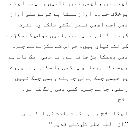
اچھی ہیں، اچھی نہیں لگتیں یا پھر اس کے
برخلاف جب وہ آواز سنتا ہے تو سریلی آواز
بھی اسے اچھی نہیں لگتی بلکہ وہ نفرت
کرنے لگتا ہے۔ یہ سب باتیں حواس کے سکڑنے
کی نشانیاں ہیں۔ حواس کے سکڑنے سے چہرہ
بھی پھیکا پڑ جاتا ہے۔ یہ بھی ایک بات ہے
جس سے کہ بیماری پرکھی جا سکتی ہے۔ چہرے
پر جیسی چمک ہونی چاہئے ویسی چمک نہیں
رہتی، چاہے چہرہ کسی بھی رنگ کا ہو۔
علاج
اس کا علاج یہ ہے کہ شہادت کی انگلی پر
’’ان اللّٰہ علی کل شئی قدیر‘‘