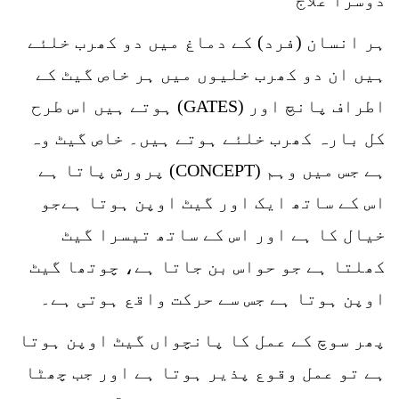
ہر انسان (فرد) کے دماغ میں دو کھرب خلئے
ہیں ان دو کھرب خلیوں میں ہر خاص گیٹ کے
اطراف پانچ اور (GATES) ہوتے ہیں اس طرح
کل بارہ کھرب خلئے ہوتے ہیں۔ خاص گیٹ وہ
ہے جس میں وہم (CONCEPT) پرورش پاتا ہے
اس کے ساتھ ایک اور گیٹ اوپن ہوتا ہےجو
خیال کا ہے اور اس کے ساتھ تیسرا گیٹ
کھلتا ہے جو حواس بن جاتا ہے، چوتھا گیٹ
اوپن ہوتا ہے جس سے حرکت واقع ہوتی ہے۔
پھر سوچ کے عمل کا پانچواں گیٹ اوپن ہوتا
ہے تو عمل وقوع پذیر ہوتا ہے اور جب چھٹا