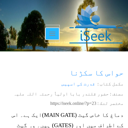
Toggle
navigation
حواس کا سکڑنا
مکمل کتاب :
قدرت کی اسپیس
مصنف : حضور قلندر بابا اولیاٗ رحمتہ اللہ علیہ
مختصر لنک :
https://iseek.online/?p=23
دماغ کا خاص گیٹ (MAIN GATE)ایک ہے۔ اس
کے اطراف میں اور (GATES) ہیں۔ وہ گیٹ