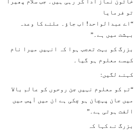
خاتون نماز ادا کر رہی ہیں۔ جب سلام پھیرا
تو فرمایا
“اے عبدالواحد! اب جاؤ۔ ملنے کا وعدہ
بہشت میں ہے۔”
بزرگ کو بہت تعجب ہوا کہ انہیں میرا نام
کیسے معلوم ہو گیا۔
کہنے لگیں:
“تم کو معلوم نہیں جن روحوں کو عالم بالا
میں جان پہچان ہو چکی ہے ان میں آپس میں
الفت ہوتی ہے۔”
بزرگ نے کہا کہ