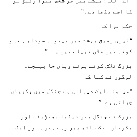
“اے اللہ! بہشت میں جو شخص میرا رفیق ہو
گا اسے دکھا دے۔”
حکم ہوا کہ
“تیری رفیق بہشت میں میمونہ سوداء ہے۔ وہ
کوفہ میں فلاں قبیلے میں ہے۔”
بزرگ تلاش کرتے ہوئے وہاں جا پہنچے۔
لوگوں نے کہا کہ
“میمونہ ایک دیوانی ہے جنگل میں بکریاں
چراتی ہے۔”
بزرگ نے جنگل میں دیکھا بھیڑیئے اور
بکریاں ایک ساتھ پھر رہے ہیں۔ اور ایک