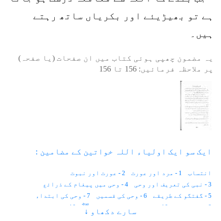
ہے تو بھیڑیئے اور بکریاں ساتھ رہتے
ہیں۔
یہ مضمون چھپی ہوئی کتاب میں ان صفحات (یا صفحہ)
پر ملاحظہ فرمائیں:
156
تا
156
ایک سو ایک اولیاء اللہ خواتین کے مضامین :
انتساب
1 - مرد اور عورت
2 - عورت اور نبوت
3 - نبی کی تعریف اور وحی
4 - وحی میں پیغام کے ذرائع
5 - گفتگو کے طریقے
6 - وحی کی قسمیں
7 - وحی کی ابتداء
8 - سچے خواب
10 - حضرت محمد رسول اللہﷺ
10 - زمین پر پہلا قتل
سارے دکھاو ↓
11 - آدم و حوا جنت میں
12 - ماں اور اولاد