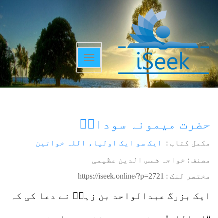
Toggle
navigation
حضرت میمونہ سوداءؒ
مکمل کتاب :
ایک سو ایک اولیاء اللہ خواتین
مصنف : خواجہ شمس الدین عظیمی
مختصر لنک :
https://iseek.online/?p=2721
ایک بزرگ عبدالواحد بن زہدؒ نے دعا کی کہ