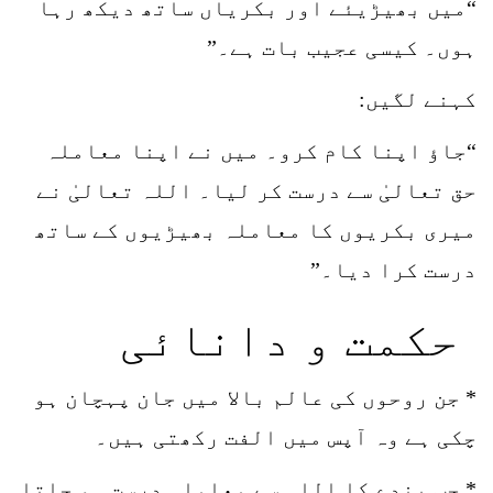
“میں بھیڑیئے اور بکریاں ساتھ دیکھ رہا
ہوں۔ کیسی عجیب بات ہے۔”
کہنے لگیں:
“جاؤ اپنا کام کرو۔ میں نے اپنا معاملہ
حق تعالیٰ سے درست کر لیا۔ اللہ تعالیٰ نے
میری بکریوں کا معاملہ بھیڑیوں کے ساتھ
درست کرا دیا۔”
حکمت و دانائی
* جن روحوں کی عالم بالا میں جان پہچان ہو
چکی ہے وہ آپس میں الفت رکھتی ہیں۔
* جب بندے کا اللہ سے معاملہ درست ہو جاتا