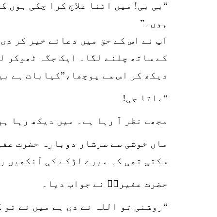
“بی بی! میں اتنا علاج کرا چکی ہوں ک
ہوں۔”
آپ نے اس کے حق میں دعائے خیر کر دی
کے ساتھ چلنے لگا۔ ایک جگہ ٹھوکر لگ
دیکھ کر اس سے پوچھا،”کیابات ہے بی
“ماتا جی!
مجھے نظر آ رہا ہے۔ میں دیکھ رہا ہو
ماں خوشی سے سرشار دوبارہ حضرت عفی
سکتی تھی کہ میرے لڑکے کی آنکھیں ر
حضرت عفیرہؒ نے جواب دیا۔
“روشنی تو اللہ نے دی ہے میں نے تو 