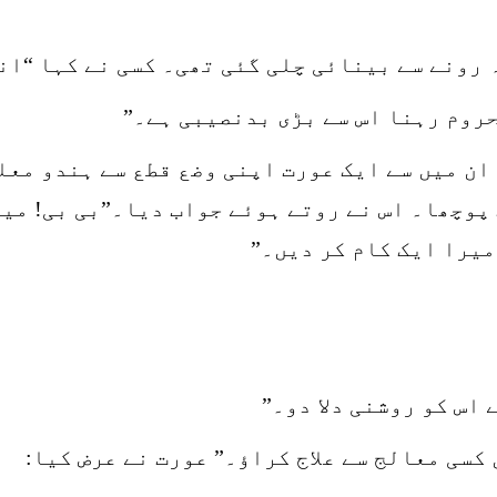
 رونے سے بینائی چلی گئی تھی۔ کسی نے کہا “ان
حروم رہنا اس سے بڑی بدنصیبی ہے۔”
ان میں سے ایک عورت اپنی وضع قطع سے ہندو معل
 پوچھا۔ اس نے روتے ہوئے جواب دیا۔”بی بی! میں
میرا ایک کام کر دیں۔”
اس کو روشنی دلا دو۔”
کسی معالج سے علاج کراؤ۔” عورت نے عرض کیا: