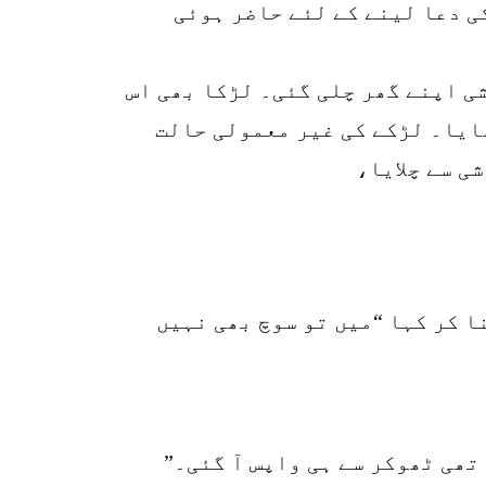
کی دعا لینے کے لئے حاضر ہوئی
شی اپنے گھر چلی گئی۔ لڑکا بھی اس
ھایا۔ لڑکے کی غیر معمولی حالت
ی سے چلایا،
 کر کہا “میں تو سوچ بھی نہیں
تھی ٹھوکر سے ہی واپس آ گئی۔”