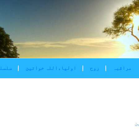
مراقبہ
روح
اولیاءاللہ خواتین
سلسلۂ
ن