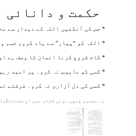
حکمت و دانائی
* جس کی آنکھیں اللہ کے دیدار سے مح
* اللہ کو “پیار” سے یاد کرو، جسم و
* کام شروع کرنا انسان کا وصف ہے او
* کسی کو مایوس نہ کرو۔ پر امید رہو
* کسی کی دل آزاری نہ کرو۔ فرشتے تم
یہ مضمون چھپی ہوئی کتاب میں ان صفحات (یا 