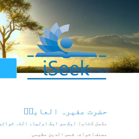
حضرت عفیرہ العابدؒ
مکمل کتاب :
ایک سو ایک اولیاء اللہ خواتی
مصنف : خواجہ شمس الدین عظیمی