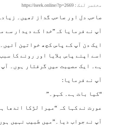
مختصر لنک :
https://iseek.online/?p=2669
صاحب دل اور صاحب گداز تھیں۔ زیادہ
آپ نے فرمایا کہ”خدا کے دیدار سے م
ایک دن آپ کے پاس کچھ خواتین آئیں۔ 
اسے اپنے پاس بلایا اور رونے کا سبب
ہے۔ ایک مصیبت میں گرفتار ہوں۔ آپ 
آپ نے فرمایا:
“کیا بات ہے۔ کہو۔”
عورت نے کہا کہ “میرا لڑکا اندھا ہے 
آپ نے جواب دیا۔”میں طبیب نہیں ہوں 