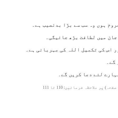
روم ہوں وہ سب سے بڑا بدنصیب ہے۔
 جان میں لطافت بڑھ جائیگی۔
ر اس کی تکمیل اللہ کی مہربانی ہے۔
 گے۔
ہارے لئے دعا کریں گے۔
صفحہ) پر ملاحظہ فرمائیں:
110
تا
111