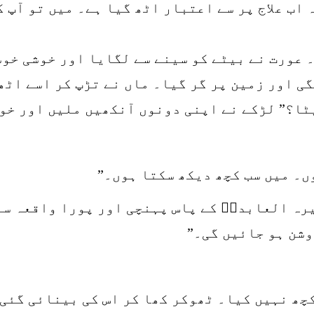
ہ اب علاج پر سے اعتبار اٹھ گیا ہے۔ میں تو آپ 
۔ عورت نے بیٹے کو سینے سے لگایا اور خوشی خو
ی اور زمین پر گر گیا۔ ماں نے تڑپ کر اسے اٹ
ٹا؟” لڑکے نے اپنی دونوں آنکھیں ملیں اور خوش
ں۔ میں سب کچھ دیکھ سکتا ہوں۔”
رہ العابدہؒ کے پاس پہنچی اور پورا واقعہ سنا
وشن ہو جائیں گی۔”
کچھ نہیں کیا۔ ٹھوکر کھا کر اس کی بینائی گئی 