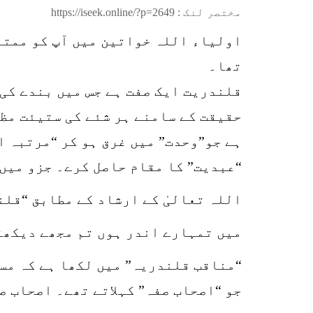
مختصر لنک :
https://iseek.online/?p=2649
اولیاء اللہ خواتین میں آپ کو ممتا
تھا۔
قلندریت ایک صفت ہے جس میں بندے کی 
حقیقت کے سامنے ہر شئے کی ستیئت مظہ
ہے جو”وحدت” میں غرق ہو کر “مرتبہ 
“عبدیت” کا مقام حاصل کرے۔ جزو میں 
اللہ تعالیٰ کے ارشاد کے مطابق “قلن
میں تمہارے اندر ہوں تم مجھے دیکھت
“مناقب قلندریہ” میں لکھا ہے کہ مس
جو “اصحاب صفہ” کہلاتے تھے۔ اصحاب صفہ کی تعداد سو(۱۰۰) 