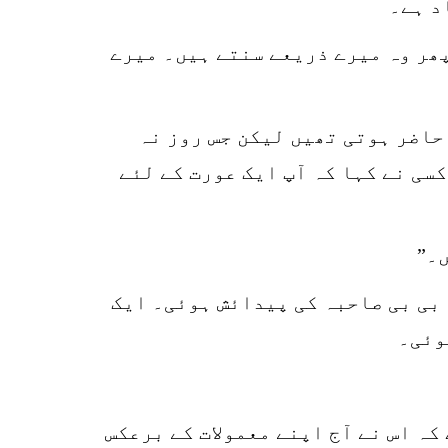
د ہے۔
پھر وہ میرے ذریعے سنتے ہیں۔ میرے
حاضر ہوتی تھیں لیکن جس روز نہ
سی نے کہا کہ آپ ایک عورت کے لئے
۔”
 بی بی صاحبہ کی پیدائش ہوئی۔ ایک
وئی۔
کہ اس نے آج اپنے معمولات کے برعکس