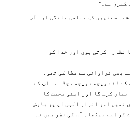
کبریٰ ہے۔”
ذشتہ سختیوں کی معافی مانگی اور آپ
 نظارا کرتی ہوں اور خدا کو
ت بھی فراوانی سے عطا کی تھی۔
کے لئے پیچھے پیچھے چلا۔ وہ آپ کے
 بیان کرے گا اور اپنی محبت کا
 تھیں اور انوار الٰہی آپ پر بارش
 کر اسے دیکھا۔ آپ کی نظر میں نہ