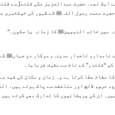
ے ایک تھے۔ حضرت عبدالعزیز مکی قلندرؒ سے قلن
ب حضرت محمد رسول اللہﷺ کے ظہور کی خوشخبری مل
کہ میں خاتم النبیینﷺ کا زمانہ پا سکوں۔”
ے نامدار، تاجدار مدینہ، سرکار دو جہاںﷺ کے د
و “قلندر” کے نام سے مشرف فرمایا۔
کا مقام عطا کرتا ہے وہ زمان و مکان کی قید سے
ع، حرص، لالچ اور منافقت سے پاک ہوتے ہیں۔ الل
ہیں۔ ان کی پریشانیوں کا تدارک بھی کرتے ہیں 