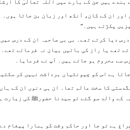
بندے ہیں جن کے بارے میں اللہ تعالیٰ کا ارشا
اور ان کے کان، آنکھ اور زبان بن جاتا ہوں۔ 
زیں پکڑتے ہیں۔”
رس دیا کرتے تھے۔ بی بی صاحبہ ان کے درس میں 
ے تھے یا راز کی باتیں بیان نہ فرماتے تھے۔ ک
س سے محروم ہو جاتے ہیں۔ آپ نے فرمایا۔
جاتا ہے اس کو چیونٹیاں برداشت نہیں کر سکتیں
نگدستی کا سخت عالم تھا۔ ان ہی دنوں ان کے ہاں
بہ کے والد سو گئے تو سیدنا حضورﷺ کی زیارت ہ
اغ ہے تو جا اور حاکم وقت کو ہمارا پیغام دے 