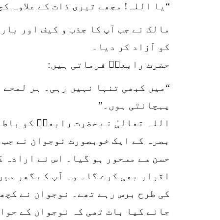
“یا اللہ! مجھے تیری ذات کے علاوہ ک
مالک نے جب آپ کا جذب و کیف اور بار
کو آزاد کر دیا۔
حضرت رابعہؒ فرماتی ہیں:
“میں کبھی تنہا نہیں رہی۔ ہر لمحے 
پہچانتی ہوں۔”
اللہ تعالیٰ نے حضرت رابعہؒ کو باطن
بصرہ کے ایک خوبصورت نوجوان نے جب آ
حسن سے مسحور ہو گیا۔ اس نے ارادہ ک
اقرار بھی کرے گا۔ وہ آپ کے گھر میں
کی طرح برس رہے تھے۔ نوجوان نے کچھ 
جانے کیا بات تھی کہ نوجوان کے حواس