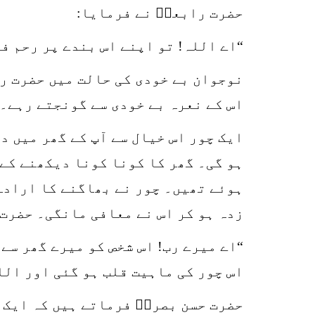
حضرت رابعہؒ نے فرمایا:
“اے اللہ! تو اپنے اس بندے پر رحم ف
نوجوان بے خودی کی حالت میں حضرت ر
اس کے نعرہ بے خودی سے گونجتے رہے۔
ایک چور اس خیال سے آپ کے گھر میں د
ہو گی۔ گھر کا کونا کونا دیکھنے کے 
ہوئے تھیں۔ چور نے بھاگنے کا ارادہ
زدہ ہو کر اس نے معافی مانگی۔ حضرت 
“اے میرے رب! اس شخص کو میرے گھر سے 
اس چور کی ماہیت قلب ہو گئی اور اللہ
حضرت حسن بصریؒ فرماتے ہیں کہ ایک ب