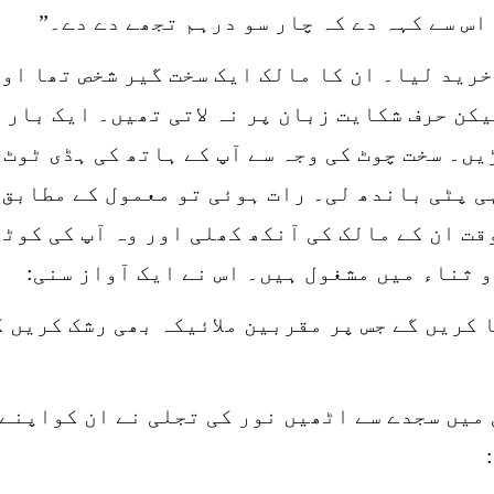
اس سے کہہ دے کہ چار سو درہم تجھے دے دے۔”
خرید لیا۔ ان کا مالک ایک سخت گیر شخص تھا او
کن حرف شکایت زبان پر نہ لاتی تھیں۔ ایک بار 
یں۔ سخت چوٹ کی وجہ سے آپ کے ہاتھ کی ہڈی ٹوٹ 
ی پٹی باندھ لی۔ رات ہوئی تو معمول کے مطابق 
قت ان کے مالک کی آنکھ کھلی اور وہ آپ کی کوٹھ
 ثناء میں مشغول ہیں۔ اس نے ایک آواز سنی:
 کریں گے جس پر مقربین ملائیکہ بھی رشک کریں گ
میں سجدے سے اٹھیں نور کی تجلی نے ان کواپنے