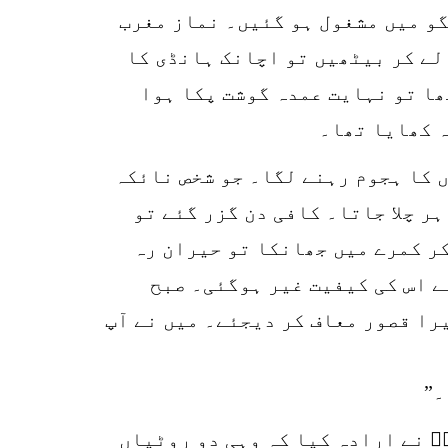
گو میں مشغول ہو گئیں۔ نماز مغرب
لے کر بیٹھیں تو اچانک ہانڈی کا
ھا تو نہایت عمدہ گوشت پکا ہوا
ہ کھایا تھا۔
 کا ہجوم رہنے لگا۔ جو شخص نائکہ
ر چلا جاتا۔ کافی دن گزر گئے تو
کر کمرے میں جھانکا تو حیران رہ
ے اس کی کیفیت غیر ہوگئی۔ صبح
را قصور معاف کر دیجئے۔ میں نے آپ
۔”
ؒ نے ارادہ کیا کہ وہی دو روٹیاں