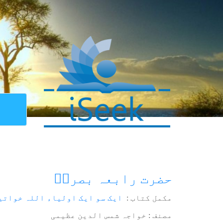
حضرت رابعہ بصریؒ
مکمل کتاب :
ایک سو ایک اولیاء اللہ خواتی
مصنف : خواجہ شمس الدین عظیمی