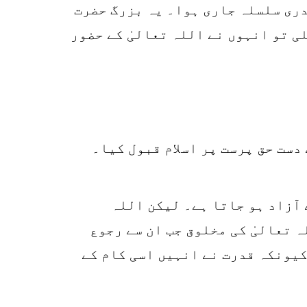
دری سلسلہ جاری ہوا۔ یہ بزرگ حضرت
ی تو انہوں نے اللہ تعالیٰ کے حضور
ست حق پرست پر اسلام قبول کیا۔
20
SHARES
k
 آزاد ہو جاتا ہے۔ لیکن اللہ
r
ہ تعالیٰ کی مخلوق جب ان سے رجوع
p
کیونکہ قدرت نے انہیں اسی کام کے
o