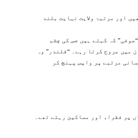
یں اور مرتبۂ ولایت نہایت بلند
صوفی” کہ کہتے ہیں جس کی چشم
ن میں عروج کرتا رہے۔ “قلندر” وہ
سانی مرتبے پر واپس پہنچ کر
ں پر فقراء اور مساکین رہتے تھے۔