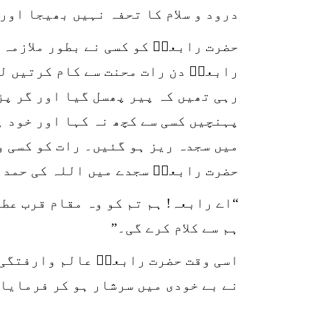
درود و سلام کا تحفہ نہیں بھیجا اور 
حضرت رابعہؒ کو کسی نے بطور ملازمہ 
رابعہؒ دن رات محنت سے کام کرتیں لی
رہی تھیں کہ پیر پھسل گیا اور گر پڑ
پہنچیں کسی سے کچھ نہ کہا اور خود ہ
میں سجدہ ریز ہو گئیں۔ رات کو کسی و
حضرت رابعہؒ سجدے میں اللہ کی حمد و
“اے رابعہ! ہم تم کو وہ مقام قرب عطا
ہم سے کلام کرے گی۔”
اسی وقت حضرت رابعہؒ عالم وارفتگی 
نے بے خودی میں سرشار ہو کر فرمایا: