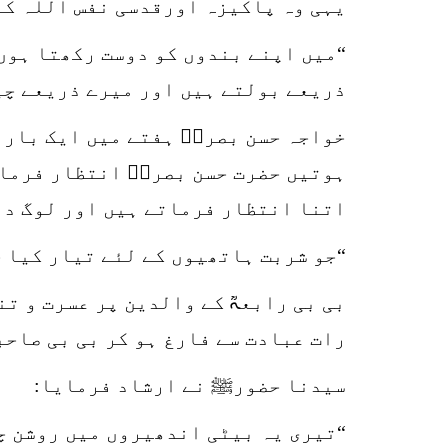
یہی وہ پاکیزہ اورقدسی نفس اللہ کے 
“میں اپنے بندوں کو دوست رکھتا ہوں 
ذریعے بولتے ہیں اور میرے ذریعے چی
خواجہ حسن بصریؒ ہفتے میں ایک بار د
ہوتیں حضرت حسن بصریؒ انتظار فرمات
اتنا انتظار فرماتے ہیں اور لوگ در
“جو شربت ہاتھیوں کے لئے تیار کیا 
بی بی رابعہؒ کے والدین پر عسرت و ت
رات عبادت سے فارغ ہو کر بی بی صاح
سیدنا حضورﷺ نے ارشاد فرمایا:
“تیری یہ بیٹی اندھیروں میں روشن چر