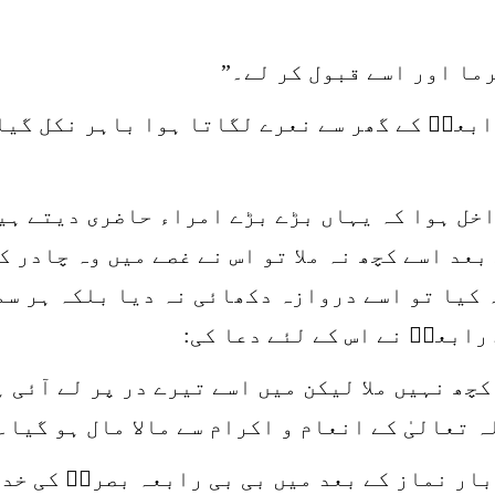
رما اور اسے قبول کر لے۔”
ابعہؒ کے گھر سے نعرے لگاتا ہوا باہر نکل گیا
اخل ہوا کہ یہاں بڑے بڑے امراء حاضری دیتے ہی
بعد اسے کچھ نہ ملا تو اس نے غصے میں وہ چادر 
 کیا تو اسے دروازہ دکھائی نہ دیا بلکہ ہر سم
رابعہؒ نے اس کے لئے دعا کی:
کچھ نہیں ملا لیکن میں اسے تیرے در پر لے آئی 
 تعالیٰ کے انعام و اکرام سے مالا مال ہو گیا۔
ار نماز کے بعد میں بی بی رابعہ بصریؒ کی خدم