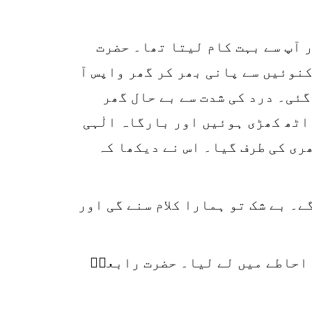
ر آپ سے بہت کام لیتا تھا۔ حضرت
کنوئیں سے پانی بھر کر گھر واپس آ
گئی۔ درد کی شدت سے بے حال گھر
اٹھ کھڑی ہوئیں اور بارگاہ الٰہی
ری کی طرف گیا۔ اس نے دیکھا کہ
ے۔ بے شک تو ہمارا کلام سنے گی اور
 احاطے میں لے لیا۔ حضرت رابعہؒ