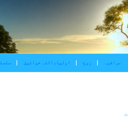
مراقبہ
روح
اولیاءاللہ خواتین
سلسلۂ
ن