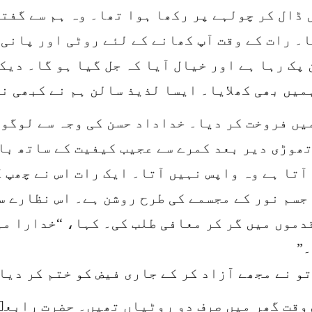
 ڈال کر چولہے پر رکھا ہوا تھا۔ وہ ہم سے گفت
۔ رات کے وقت آپ کھانے کے لئے روٹی اور پانی 
 پک رہا ہے اور خیال آیا کہ جل گیا ہو گا۔ دیک
میں بھی کھلایا۔ ایسا لذیذ سالن ہم نے کبھی ن
یں فروخت کر دیا۔ خداداد حسن کی وجہ سے لوگوں
تھوڑی دیر بعد کمرے سے عجیب کیفیت کے ساتھ باہ
آتا ہے وہ واپس نہیں آتا۔ ایک رات اس نے چھپ 
جسم نور کے مجسمے کی طرح روشن ہے۔ اس نظارے س
دموں میں گر کر معافی طلب کی۔ کہا، “خدارا می
۔”
و نے مجھے آزاد کر کے جاری فیض کو ختم کر دیا
 وقت گھر میں صرف دو روٹیاں تھیں۔ حضرت رابعہ