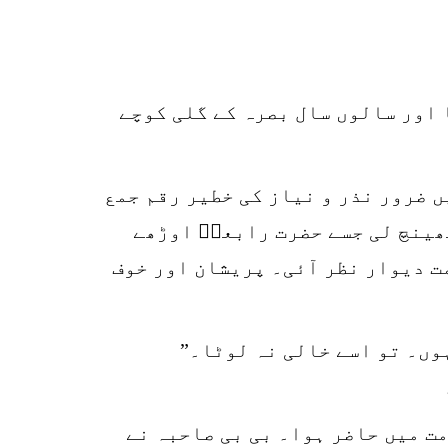
 اور سالوں سال بصرہ کے گلی کوچے
ں ضرور نذر و نیاز کی خطیر رقم جمع
کھینچ لی جسے حضرت رابعہؒ اوڑھے
ت دیوار نظر آئی۔ پریشان اور خوف
ہوں۔ تو اسے خالی نہ لوٹا۔”
ت میں حاضر ہوا۔ بی بی صاحبہ نے