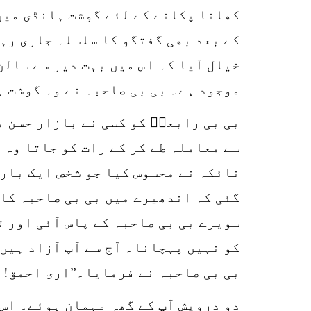
کھانا پکانے کے لئے گوشت ہانڈی میں
کے بعد بھی گفتگو کا سلسلہ جاری رہا
خیال آیا کہ اس میں بہت دیر سے سالن
موجود ہے۔ بی بی صاحبہ نے وہ گوشت ہ
بی بی رابعہؒ کو کسی نے بازار حسن م
سے معاملہ طے کر کے رات کو جاتا وہ 
نائکہ نے محسوس کیا جو شخص ایک بار 
گئی کہ اندھیرے میں بی بی صاحبہ کا 
سویرے بی بی صاحبہ کے پاس آئی اور ق
کو نہیں پہچانا۔ آج سے آپ آزاد ہیں
بی بی صاحبہ نے فرمایا۔”اری احمق! ت
دو درویش آپ کے گھر مہمان ہوئے۔ اس