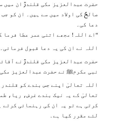
حضرت عبدالعزیز مکی قلندرؒ ان میں س
صالحؑ کی اولاد میں سے ہیں۔ ان کو ج
دعا کی۔
“اے اللہ! مجھے اتنی عمر عطا فرما 
اللہ نے ان کی یہ دعا قبول فرمائی۔
حضرت عبدالعزیز مکی قلندرؒ نے آقائ
نبی مکرمﷺ نے حضرت عبدالعزیز مکی ک
اللہ تعالیٰ اپنے جس بندے کو قلندر 
تعالیٰ کے یہ نیک بندے غرض، ریا، طم
کرتی ہے تو یہ ان کی رہنمائی کرتے 
لئے مقرر کیا ہے۔