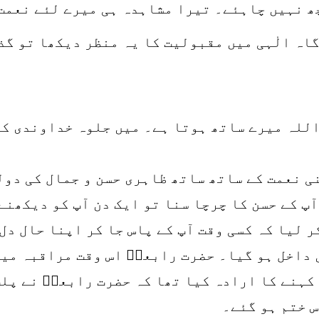
چھ نہیں چاہئے۔ تیرا مشاہدہ ہی میرے لئے نعمت 
گاہ الٰہی میں مقبولیت کا یہ منظر دیکھا تو گ
اللہ میرے ساتھ ہوتا ہے۔ میں جلوہ خداوندی کا
ی نعمت کے ساتھ ساتھ ظاہری حسن و جمال کی دول
پ کے حسن کا چرچا سنا تو ایک دن آپ کو دیکھنے 
ر لیا کہ کسی وقت آپ کے پاس جا کر اپنا حال دل
 داخل ہو گیا۔ حضرت رابعہؒ اس وقت مراقبہ میں
کہنے کا ارادہ کیا تھا کہ حضرت رابعہؒ نے پلٹ
 ختم ہو گئے۔