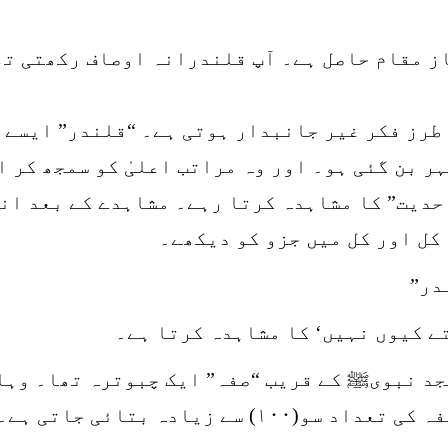
ز مقام حاصل ہے۔ آپ قلندرانہ اوصاف رکھتی تھ
طرز فکر غیر جانبدار ہوتی ہے۔ “قلندر” ایسے “
ر بن گئی ہو۔ اور وہ مراتب اعلیٰ کو سمجھ کر ا
احدیت” کا مشاہدہ کرتا رہے۔ مشاہدے کے بعد ان
کل اور کل میں جزو کو دیکھے۔
در”
ے کیوں نہیں‘ کا مشاہدہ کرتا ہے۔
جد نبویﷺ کے قریب “صفہ” ایک چبوترہ تھا۔ وہا
سے زیادہ بتائی جاتی ہے۔