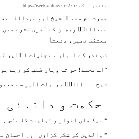
مختصر لنک :
https://iseek.online/?p=2757
حضرت ام محمدؒ شیخ ابو عبداللہ خفی
عبداللہؒ رمضان کے آخری عشرے میں بی
معتکف تھیں، دفعتاً
شب قدر کے انوار و تجلیات آپؒ پر ظا
“اے محمد! جو تم وہاں طلب کر رہے ہو
شیخ عبداللہؒ تجلیات الٰہی سے معمو
حکمت و دانائی
* نیک ماں انوار و تجلیات کا عکس ہ
* والدین کی شکر گزاری اور احسان من