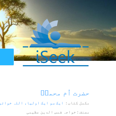
حضرت اُم محمدؒ
مکمل کتاب :
ایک سو ایک اولیاء اللہ خواتی
مصنف : خواجہ شمس الدین عظیمی