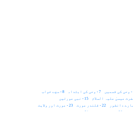
7 - وحی کی ابتداء
8 - سچے خواب
15 - نبی عورتیں
22 - قلندر عورت
23 - عورت اور ولایت
30 - شوہر کی چتا
31 - تین کروڑ پچاس لاکھ سال
39 - دختر کشی
40 - اسلام اور عورت
41 - چار نکاح
48 - بچوں کے حقوق
56 - توازن
57 - مادری نظام