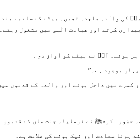
فؒ کی والدہ ماجدہ تھیں۔ بیٹے کے ساتھ سمندر
داری کرتے اور عبادت الٰہی میں مشغول رہتے۔ ح
ہر ہوئے۔ آپؒ نے بیٹے کو آواز دی :
 یہاں موجود ہے۔”
ر کمرے میں داخل ہوئے اور والدہ کے قدموں میں
ے۔ حضور اکرمﷺ نے فرمایا۔ جنت ماں کے قدموں م
د ہونا سعادت اور نیک ہونے کی علامت ہے۔