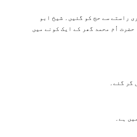
k
ی راستے سے حج کو گئیں۔ شیخ ابو
r
ضرت اُم محمد گھر کے ایک کونے میں
p
o
 گر گئے۔
یں ہے۔