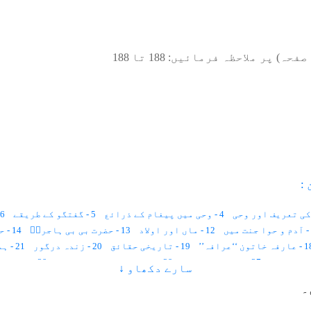
صفحہ) پر ملاحظہ فرمائیں:
188
تا
188
:
4 - وحی میں پیغام کے ذرائع
5 - گفتگو کے طریقے
6 - وحی کی قسمیں
12 - ماں اور اولاد
13 - حضرت بی بی ہاجرہؑ
14 - حضرت عیسیٰ علیہ السلام
فہ خاتون ‘‘عرافہ’’
19 - تاریخی حقائق
20 - زندہ درگور
21 - ہمارے دانشور
27 - انگریزی زبان
29 - عورت کو بھینٹ چڑھانا
29 - بیوہ عورت
سارے دکھاو ↓
35 - سقراط
36 - مکاری اور عیاری
37 - ہزار برس
38 - عرب عورتیں
۔
45 - حق مہر
46 - مہر کی رقم کتنی ہونی چاہئے
47 - عورت کو زد و کوب کرنا
52 - بے خوف خواتین
53 - تعلیم نسواں
54 - امام عورت
55 - U.N.O