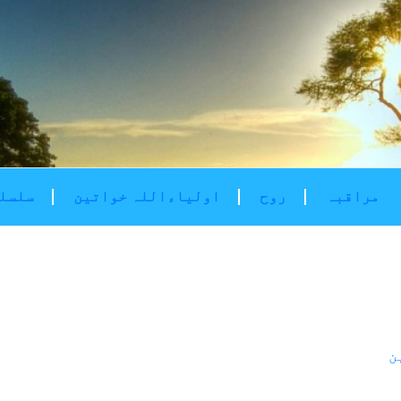
مراقبہ
روح
اولیاءاللہ خواتین
سلسلۂ
ن