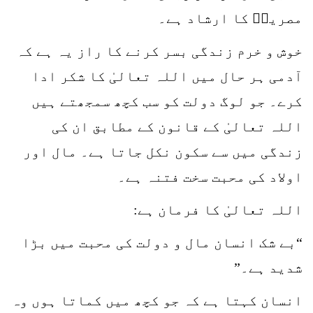
مصریہؒ کا ارشاد ہے۔
خوش و خرم زندگی بسر کرنے کا راز یہ ہے کہ
آدمی ہر حال میں اللہ تعالیٰ کا شکر ادا
کرے۔ جو لوگ دولت کو سب کچھ سمجھتے ہیں
اللہ تعالیٰ کے قانون کے مطابق ان کی
زندگی میں سے سکون نکل جاتا ہے۔ مال اور
اولاد کی محبت سخت فتنہ ہے۔
اللہ تعالیٰ کا فرمان ہے:
“بے شک انسان مال و دولت کی محبت میں بڑا
شدید ہے۔”
انسان کہتا ہے کہ جو کچھ میں کماتا ہوں وہ