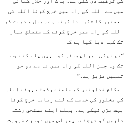
کی ترغیب دی گئی ہے۔ پاک اور حلال کمائی
میں سے اللہ کی راہ میں خرچ کرنا اللہ کی
نعمتوں کا شکر ادا کرنا ہے۔ مال و دولت کو
اللہ کی راہ میں خرچ کرنے کے متعلق یہاں
تک کہہ دیا گیا ہے کہ
“تم نیکی اور اچھائی کو نہیں پا سکتے جب
تک وہ چیز اللہ کی راہ میں نہ دے دو جو
تمہیں عزیز ہے۔”
احکام خداوندی کو سامنے رکھتے ہوئے اللہ
کی مخلوق کی خدمت کے لئے زیادہ خرچ کرنا
بہت بڑی نیکی ہے۔ پہلے اپنے مستحق رشتہ
داروں کو دیجئے۔ پھر اس میں دوسرے ضرورت