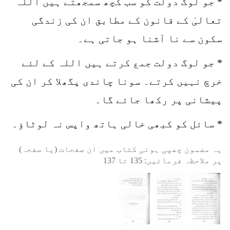
* جو لوگ دولت کو سب کچھ سمجھتے ہیں اللہ
تعالیٰ کے قانون کے مطابق ان کی زندگی
سکون سے نا آشنا ہو جاتی ہے۔
* جو لوگ دولت جمع کرتے ہیں اللہ کے لئے
خرچ نہیں کرتے۔ سونا چاندی پگھلا کر ان کی
پیشانی پر رکھا جائے گا۔
* سائل کو کبھی خالی ہاتھ واپس نہ لوٹاؤ۔
یہ مضمون چھپی ہوئی کتاب میں ان صفحات (یا صفحہ)
پر ملاحظہ فرمائیں:
135
تا
137