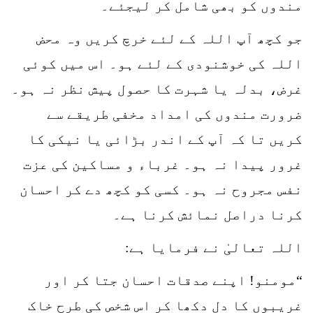
مندوں کو بھی شامل کر لیجئے۔
جو کچھ آپ اللہ کے لئے خرچ کریں وہ محض
اللہ کی خوشنودی کے لئے ہو۔ اس میں کوئی
غرض، بدلہ یا شہرت کا حصول پیش نظر نہ ہو۔
ضرورت مندوں کی امداد مخفی طریقے سے
کریں تا کہ آپ کے اندر بڑائی یا نیکی کا
غرور پیدا نہ ہو۔ غرباء و مساکین کی عزت
نفس مجروح نہ ہو۔ کسی کو کچھ دے کر احسان
کرنا دراصل نمائش کرنا ہے۔
اللہ تعالیٰ نے فرمایا ہے:
“مومنو! اپنے صدقات احسان جتا کر اور
غریبوں کا دل دکھا کر اس شخص کی طرح خاک