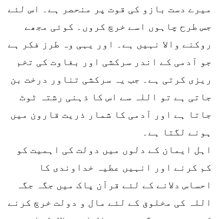
میرے دست بازو کی قوت پر منحصر ہے۔ اس لئے
جس طرح چاہوں اسے خرچ کروں۔ کوئی مجھے
روکنے والا نہیں ہے۔ اور یہی وہ طرز فکر ہے
جو آدمی کے اندر سرکشی اور بغاوت کی تخم
ریزی کرتی ہے۔ جب یہ سرکشی تناور درخت بن
جاتی ہے تو اللہ سے اس کا ذہنی رشتہ ٹوٹ
جاتا ہے اور آدمی کا شمار ذریت قارون میں
ہونے لگتا ہے۔
اہل ایمان کے دلوں میں دولت کی اہمیت کو
کم کرنے اور انہیں عطیہ خداوندی کا
احساس دلانے کے لئے قرآن پاک میں جگہ جگہ
اللہ کی مخلوق کے لئے مال و دولت خرچ کرنے