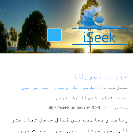
Toggle
navigation
حبیبہ مصریہؒ
مکمل کتاب :
ایک سو ایک اولیاء اللہ خواتین
مصنف : خواجہ شمس الدین عظیمی
مختصر لنک :
https://iseek.online/?p=2698
ریاضت و مجاہدے میں کمال حاصل تھا۔ عشق
الٰہی میں سرشار رہتی تھیں۔ حضرت حبیبہ