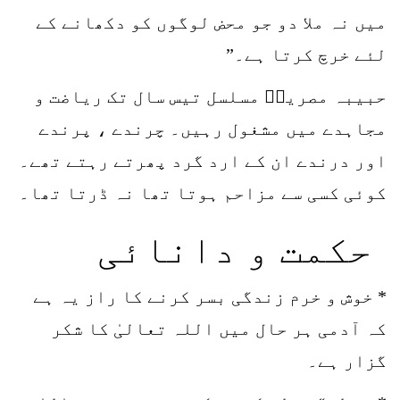
میں نہ ملا دو جو محض لوگوں کو دکھانے کے
لئے خرچ کرتا ہے۔”
حبیبہ مصریہؒ مسلسل تیس سال تک ریاضت و
مجاہدے میں مشغول رہیں۔ چرندے ، پرندے
اور درندے ان کے ارد گرد پھرتے رہتے تھے۔
کوئی کسی سے مزاحم ہوتا تھا نہ ڈرتا تھا۔
حکمت و دانائی
* خوش و خرم زندگی بسر کرنے کا راز یہ ہے
کہ آدمی ہر حال میں اللہ تعالیٰ کا شکر
گزار ہے۔