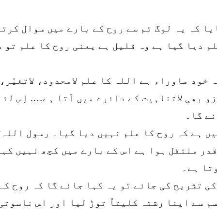
ا کہ یہ لوگ تم سے روح کے بارے میں سوال کرت
لم دیا گیا ہے وہ قلیل ہے یعنی روح کا علم تو 
 خود ماوراء ہے اللہ کا علم لامحدود، لاتغیّر،
زو بھی لاتناہیت کے دائرے میں آتا ہے…. اِس لئے 
ئے گا۔
یں ہے کہ روح کا علم نہیں دیا گیا۔ رسول اللہ
قدر منتقل ہوا ہے اس کے بارے میں کچھ نہیں کہا
وتا ہے۔
ی تشریح کی جائے تو یہ کہا جائے گا کہ روح کے 
م سے اپنا رشتہ کلیتاً توڑ لیا اور اس ناسوتی 