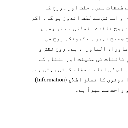
 طبقات ہیں۔ جنّت اور دوزخ کا
 و آسائش سے لطف اندوز ہو گا۔ اگر
ے روح فائدے اٹھاتی ہے تو پھر یہ
ح صحیح نہیں ہے کیونکہ روح فی
و ماوراء الماوراء ہے۔ روح نقش و
ِ کائنات کی مشیئت اور منشاء کے
 اس کی انا سے مطلع کرتی رہتی ہے۔
یہی وہ اطلاع (Information) ہے جس کے اندر معانی پہنانا ‘‘اختیار‘‘ ہے۔ سزا ہو یا جزا دونوں کا تعلق اطلاع (Information)
 راحت سے مبرأ ہے۔