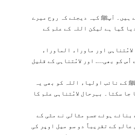
ے ہیں۔ آپﷺ کہہ دیجئے کہ روح میرے
دیا گیا ہے لیکن اللہ کے علم کے
8
SHARES
 لامُتناہی اور ماوراء الماوراء
k
اُس کو بھی…. اور لامُتناہی کے قلیل
r
p
ﷺ کے نائب اولیاء اللہ کو بھی یہ
o
 جا سکتا۔ بہرحال لامُتناہی علم کا
بنائے ہوئے جسمِ مثالی نے مٹی کے
عالم کے تقریباً دو سو میل اوپر کی