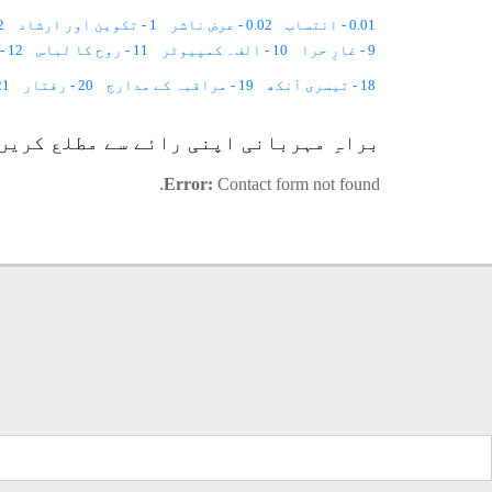
0.01 - انتساب
0.02 - عرض ناشر
1 - تکوین اور ارشاد
2 - ام
9 - غارِ حرا
10 - الف۔ کمپیوٹر
11 - روح کا لباس
12 - مٹی کا شیر
18 - تیسری آنکھ
19 - مراقبہ کے مدارج
20 - رفتار
21 - تقاضے کہاں 
26 - روشنی
27 - ذات و صفات
28 - قوتِ متخیّلہ (۱)
29 - قوتِ متخیّلہ (۲)
براہِ مہربانی اپنی رائے سے مطلع کریں
36 - ماحول
37 - سخاوت
38 - ثواب و عذاب
Error:
Contact form not found.