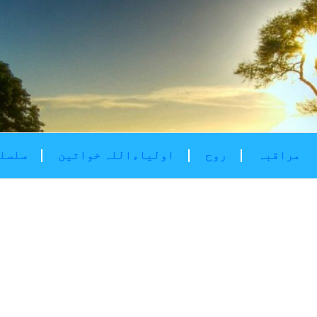
مراقبہ
روح
اولیاءاللہ خواتین
سلسلۂ