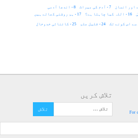
7 - آدم کی میراث
8 - اندھا آدمی
16 - اللہ کیا چاہتا ہے؟
17 - ہم روشنی کھاتے ہیں
24 - قلیل علم
25 - کائناتی خدوخال
33 - پرسکون لہریں
34 - اعتراف
35 - جادو
تلاش کریں
تلاش کرنے کے لئے یہاں ٹائپ کریں
For 