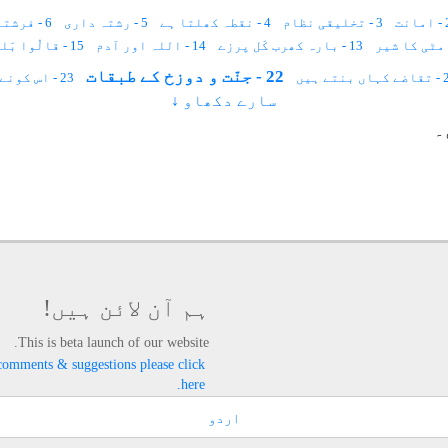
انت
3 - تخلیقی نظام
4 - نقطہ کھلتا ہے
5 - رشتہ داری
6 - فرشتے اور انسان
13 - بارہ کھرب کَل پرزے
14 - اللہ اور آدم
15 - قالُوا بَلیٰ
22 - جنّت و دوزخ کے طبقات
بنتے ہیں
23 - اس کونے سے اس کونے تک
سارے دکھاو ↓
30 - خبرِ متواتر
31 - پرواز
32 - لا الٰہ الا اللہ محمّد رسول اللہ
۔
ہم آن لائن ہیں!
This is beta launch of our website.
comments & suggestions please click
here.
اردو