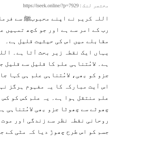
مختصر لنک :
https://iseek.online/?p=7929
اللہ کریم نے اپنے محبوبﷺ سے فرمای
رب کے امر سے ہے اور جو کچھ تمہیں ع
مقابلے میں اس کی حیثیت قلیل ہے۔
یہاں ایک نقطہ زیر بحث آتا ہے۔ اللہ
ہے۔ لامُتناہی علم کا قلیل سے قلیل ج
جزو کو بھی، لامُتناہی علم ہی کہا جا
اس آیت مبارکہ کا یہ مفہوم ہرگز نہ
علم منتقل ہوا ہے۔ یہ علم کس کو کس 
چھوٹے سے چھوٹا جزو بھی لامُتناہی ہ
روحانی نقطہ نظر سے زندگی اور موت ک
جسم کو اس طرح چھوڑ دیا کہ مٹی کے جس