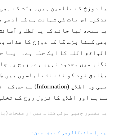
یا دوزخ کے عالمین ہیں۔ جنّت کے بھی
تذکرہ اس بات کی شہادت ہے کہ آدمی د
یہ سمجھ لیا جائے کہ یہ لطف و آسائش
بھی کہنا پڑے گا کہ دوزخ کا عذاب بھ
الواقع اللہ کا ایک حصّہ ہے۔ ایسا حص
نگار میں محدود نہیں ہے۔ روح یہ جان
مطابق خود کو نئے نئے لباسوں میں ظا
سے ہے اور اطلاع کا نزول روح کے تخلی
یہ مضمون چھپی ہوئی کتاب میں ان صفحات (یا 
پیرا سائیکالوجی کے مضامین :