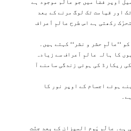
ل اوپر فضا میں جو عالَم موجود ہے
 تک اور قیامت تک لوگ مرنے کے بعد
رّک رکھتی ہے اس طرح عالمِ اَعراف
و ‘‘عالَمِ حشر و نشر‘‘ کہتے ہیں۔
یوں کا ہالہ عالمِ اَعراف سے زیادہ
 کی ریکارڈ کی ہوئی زندگی سامنے آ
ے بنے ہوئے اجسام کے اوپر نور کا
ہے۔
ہے۔ عالَمِ یَوم المیزان کے بعد جنّت