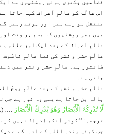
فضامیں بکھری ہوئی روشنیوں سے ایک ا
اس عالَم کو عالمِ اَعراف کہا جاتا ہے
منتقل ہو رہے ہیں اور ہوتے رہیں گے۔ 
میں بھی روشنیوں کا جسم ہر وقت اور 
عالمِ اَعراف کے بعد ایک اور عالَم ہے 
عالَمِ حشر و نشر کی فضا عالمِ ناسُوت
طاقتور ہے۔ عالَمِ حشر و نشر میں ذہ
جاتی ہے۔
عالَمِ حشر و نشر کے بعد عالَمِ یَومُ 
ہالہ بن جاتا ہے یہی وہ نور ہے جس ن
لَّا تُدْرِكُهُ الْأَبْصَارُ وَهُوَ يُدْرِكُ الْأَبْصَارَ
…. (سو
ترجمہ: ‘‘کوئی آنکھ ادراک نہیں کر س
جب کوئی بندہ اللہ کے ادراک سے دیکھتا