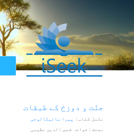
جنّت و دوزخ کے طبقات
مکمل کتاب :
پیرا سائیکالوجی
مصنف : خواجہ شمس الدین عظیمی