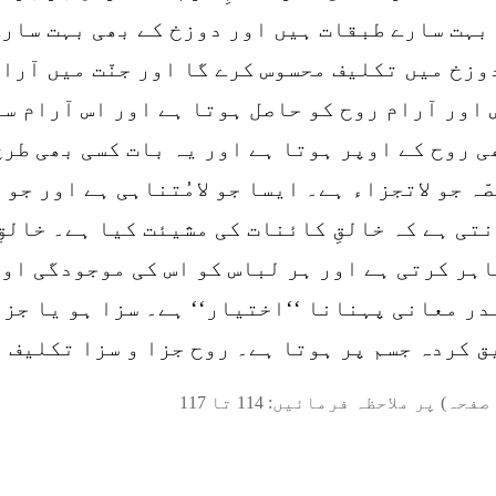
 بہت سارے طبقات ہیں اور دوزخ کے بھی بہت سارے
وزخ میں تکلیف محسوس کرے گا اور جنّت میں آرام
 اور آرام روح کو حاصل ہوتا ہے اور اس آرام س
ی روح کے اوپر ہوتا ہے اور یہ بات کسی بھی طر
ّہ جو لاتجزاء ہے۔ ایسا جو لامُتناہی ہے اور ج
تی ہے کہ خالقِ کائنات کی مشیئت کیا ہے۔ خالق
ہر کرتی ہے اور ہر لباس کو اس کی موجودگی اور
ق کردہ جسم پر ہوتا ہے۔ روح جزا و سزا تکلیف و
صفحہ) پر ملاحظہ فرمائیں:
114
تا
117