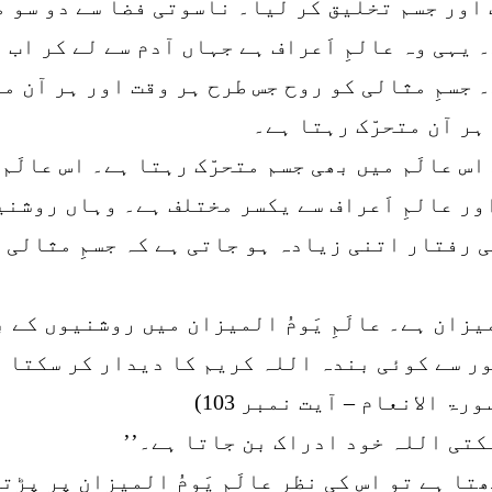
ور جسم تخلیق کر لیا۔ ناسوتی فضا سے دو سو می
۔ یہی وہ عالمِ اَعراف ہے جہاں آدم سے لے کر اب
جسمِ مثالی کو روح جس طرح ہر وقت اور ہر آن متح
ہر آن متحرّک رہتا ہے۔
اس عالَم میں بھی جسم متحرّک رہتا ہے۔ اس عالَم ک
 اور عالمِ اَعراف سے یکسر مختلف ہے۔ وہاں روشن
نی رفتار اتنی زیادہ ہو جاتی ہے کہ جسمِ مثالی
المیزان ہے۔ عالَمِ یَومُ المیزان میں روشنیوں ک
ور سے کوئی بندہ اللہ کریم کا دیدار کر سکتا 
رۃ الانعام – آیت نمبر 103)
کتی اللہ خود ادراک بن جاتا ہے۔’’
 ہے تو اس کی نظر عالَمِ یَومُ المیزان پر پڑتی 