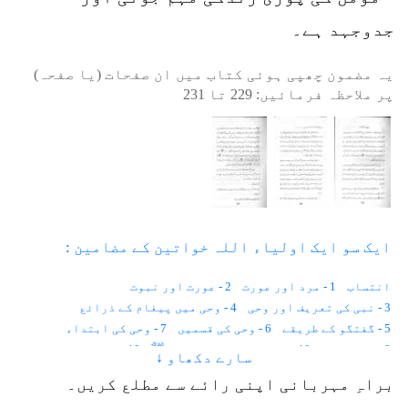
جدوجہد ہے۔
یہ مضمون چھپی ہوئی کتاب میں ان صفحات (یا صفحہ)
پر ملاحظہ فرمائیں:
229
تا
231
ایک سو ایک اولیاء اللہ خواتین کے مضامین :
انتساب
1 - مرد اور عورت
2 - عورت اور نبوت
3 - نبی کی تعریف اور وحی
4 - وحی میں پیغام کے ذرائع
5 - گفتگو کے طریقے
6 - وحی کی قسمیں
7 - وحی کی ابتداء
8 - سچے خواب
10 - حضرت محمد رسول اللہﷺ
10 - زمین پر پہلا قتل
سارے دکھاو ↓
11 - آدم و حوا جنت میں
12 - ماں اور اولاد
براہِ مہربانی اپنی رائے سے مطلع کریں۔
13 - حضرت بی بی ہاجرہؑ
14 - حضرت عیسیٰ علیہ السلام