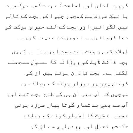
کہیں۔ اذان اور اقامت کے بعد کسی نیک مرد
یا نیک عورت سے کھجور چبوا کر بچے کے تالو
میں لگوائیں اور بچے کے لئے خیر و برکت کی
دعا کروائیں۔ ساتویں دن عقیقہ کریں۔
اولاد کو ہر وقت سخت سست اور برا نہ کہیں
بچہ ڈانٹ ڈپٹ کو روزانہ کا معمول سمجھنے
لگتا ہے۔ بچے نادان ہوتے ہیں ان کی
کوتاہیوں پر بیزار ہونے کے بجائے یہ
سوچیں کہ آپ بھی ان ہی کی طرح بچے تھے اور
آپ سے بھی بے شمار کوتاہیاں سرزد ہوئی
تھیں۔ نفرت کا اظہار کرنے کے بجائے
حکمت، تحمل اور بردباری سے ان کو