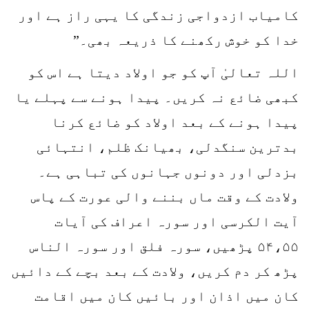
کامیاب ازدواجی زندگی کا یہی راز ہے اور
خدا کو خوش رکھنے کا ذریعہ بھی۔”
اللہ تعالیٰ آپ کو جو اولاد دیتا ہے اس کو
کبھی ضائع نہ کریں۔ پیدا ہونے سے پہلے یا
پیدا ہونے کے بعد اولاد کو ضائع کرنا
بدترین سنگدلی، بھیانک ظلم، انتہائی
بزدلی اور دونوں جہانوں کی تباہی ہے۔
ولادت کے وقت ماں بننے والی عورت کے پاس
آیت الکرسی اور سورہ اعراف کی آیات
۵۴،۵۵ پڑھیں، سورہ فلق اور سورہ الناس
پڑھ کر دم کریں، ولادت کے بعد بچے کے دائیں
کان میں اذان اور بائیں کان میں اقامت