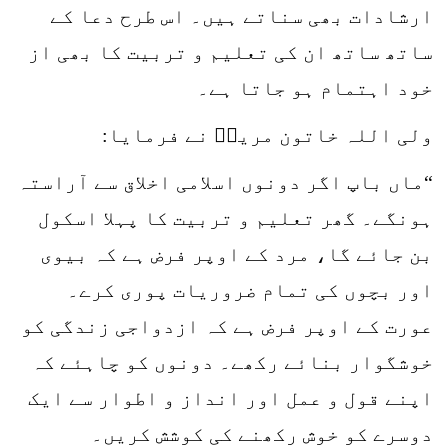
ارشادات بھی سناتے ہیں۔ اس طرح دعا کے
ساتھ ساتھ ان کی تعلیم و تربیت کا بھی از
خود اہتمام ہو جاتا ہے۔
ولی اللہ خاتون مریمؒ نے فرمایا:
“ماں باپ اگر دونوں اسلامی اخلاق سے آراستہ
ہونگے۔ گھر تعلیم و تربیت کا پہلا اسکول
بن جائے گا، مرد کے اوپر فرض ہے کہ بیوی
اور بچوں کی تمام ضروریات پوری کرے۔
عورت کے اوپر فرض ہے کہ ازدواجی زندگی کو
خوشگوار بنائے رکھے۔ دونوں کو چاہئے کہ
اپنے قول و عمل اور انداز و اطوار سے ایک
دوسرے کو خوش رکھنے کی کوشش کریں۔