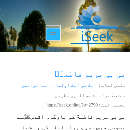
Toggle
navigation
بی بی مریم فاطمہؒ
مکمل کتاب :
ایک سو ایک اولیاء اللہ خواتین
مصنف : خواجہ شمس الدین عظیمی
مختصر لنک :
https://iseek.online/?p=2790
بی بی مریم فاطمہؒ کو بارگاہ اقدسﷺسے
خصوصی فیض نصیب ہوا۔ اللہ کی بے شمار