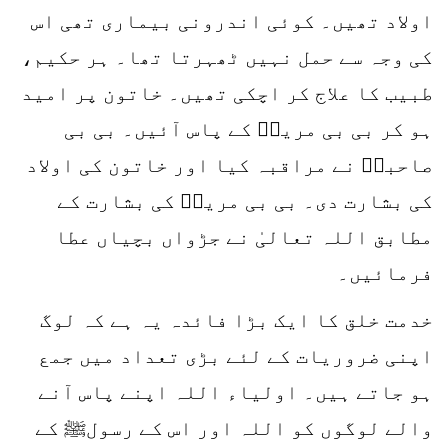
اولاد تھیں۔ کوئی اندرونی بیماری تھی اس
کی وجہ سے حمل نہیں ٹھہرتا تھا۔ ہر حکیم،
طبیب کا علاج کر اچکی تھیں۔ خاتون پر امید
ہو کر بی بی مریمؒ کے پاس آئیں۔ بی بی
صاحبہؒ نے مراقبہ کیا اور خاتون کی اولاد
کی بشارت دی۔ بی بی مریمؒ کی بشارت کے
مطابق اللہ تعالیٰ نے جڑواں بچیاں عطا
فرمائیں۔
خدمت خلق کا ایک بڑا فائدہ یہ ہے کہ لوگ
اپنی ضروریات کے لئے بڑی تعداد میں جمع
ہو جاتے ہیں۔ اولیاء اللہ اپنے پاس آنے
والے لوگوں کو اللہ اور اس کے رسولﷺ کے