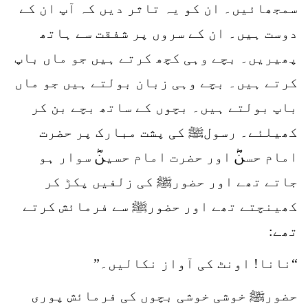
سمجھائیں۔ ان کو یہ تاثر دیں کہ آپ ان کے
دوست ہیں۔ ان کے سروں پر شفقت سے ہاتھ
پھیریں۔ بچے وہی کچھ کرتے ہیں جو ماں باپ
کرتے ہیں۔ بچے وہی زبان بولتے ہیں جو ماں
باپ بولتے ہیں۔ بچوں کے ساتھ بچے بن کر
کھیلئے۔ رسولﷺ کی پشت مبارک پر حضرت
امام حسنؓ اور حضرت امام حسینؓ سوار ہو
جاتے تھے اور حضورﷺ کی زلفیں پکڑ کر
کھینچتے تھے اور حضورﷺ سے فرمائش کرتے
تھے:
“نانا! اونٹ کی آواز نکالیں۔”
حضورﷺ خوشی خوشی بچوں کی فرمائش پوری