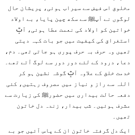
مخلوق اس فیض سے سیراب ہوئی، پریشان حال
لوگوں نے آپﷺ سے سکھ چین پایا، بے اولاد
خواتین کو اولاد کی نعمت عطا ہوئی، آپؒ
استغراق کی کیفیت میں جو بات کہہ دیتی
تھیں وہ حرف بہ حرف پوری ہو جاتی تھی۔ دم،
دعا، درود کے لئے دور دور سے لوگ آتے تھے۔
خدمت خلق کے علاوہ آپؒ گوشہ نشین ہو کر
اللہ سے راز و نیاز میں مصروف رہتیں، کئی
دفعہ حالت بیداری میں حضورﷺ کی زیارت سے
مشرف ہوئیں۔ شب بیدار، زندہ دل خاتون
تھیں۔
ایک دل گرفتہ خاتون ان کے پاس آئیں جو بے