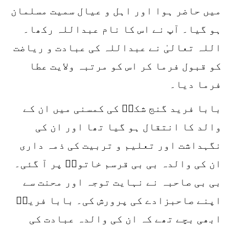
میں حاضر ہوا اور اہل و عیال سمیت مسلمان
ہو گیا۔ آپ نے اس کا نام عبداللہ رکھا۔
اللہ تعالیٰ نے عبداللہ کی عبادت و ریاضت
کو قبول فرما کر اس کو مرتبہ ولایت عطا
فرما دیا۔
بابا فرید گنج شکرؒ کی کمسنی میں ان کے
والد کا انتقال ہو گیا تھا اور ان کی
نگہداشت اور تعلیم و تربیت کی ذمہ داری
ان کی والدہ بی بی قرسم خاتونؒ پر آ گئی۔
بی بی صاحبہ نے نہایت توجہ اور محنت سے
اپنے صاحبزادے کی پرورش کی۔ بابا فریدؒ
ابھی بچے تھے کہ ان کی والدہ عبادت کی