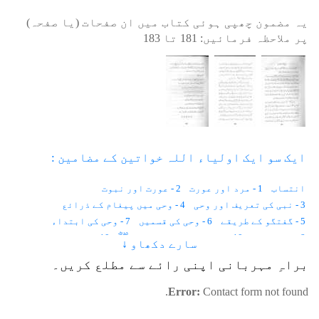
یہ مضمون چھپی ہوئی کتاب میں ان صفحات (یا صفحہ)
پر ملاحظہ فرمائیں:
181
تا
183
ایک سو ایک اولیاء اللہ خواتین کے مضامین :
انتساب
1 - مرد اور عورت
2 - عورت اور نبوت
3 - نبی کی تعریف اور وحی
4 - وحی میں پیغام کے ذرائع
5 - گفتگو کے طریقے
6 - وحی کی قسمیں
7 - وحی کی ابتداء
8 - سچے خواب
10 - حضرت محمد رسول اللہﷺ
10 - زمین پر پہلا قتل
سارے دکھاو ↓
11 - آدم و حوا جنت میں
12 - ماں اور اولاد
براہِ مہربانی اپنی رائے سے مطلع کریں۔
13 - حضرت بی بی ہاجرہؑ
14 - حضرت عیسیٰ علیہ السلام
15 - نبی عورتیں
16 - روحانی عورت
Error:
Contact form not found.
17 - عورت اور مرد کے یکساں حقوق
18 - عارفہ خاتون ‘‘عرافہ’’