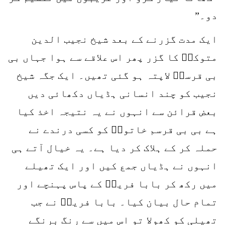
دو۔”
ایک مدت گزرنے کے بعد شیخ نجیب الدین
متوکلؒ کا گزر پھر اس علاقے سے ہوا جہاں بی
بی قرسمؒ لاپتہ ہو گئی تھیں۔ ایک جگہ شیخ
نجیب کو چند انسانی ہڈیاں دکھائی دیں
بعض قرائن سے انہوں نے یہ نتیجہ اخذ کیا
ہے بی بی قرسم خاتونؒ کو کسی درندے نے
حملہ کر کے ہلاک کر دیا ہے۔ یہ خیال آتے ہی
انہوں نے ہڈیاں جمع کیں اور ایک تھیلے
میں رکھ کر بابا فریدؒ کے پاس پہنچے اور
تمام حال بیان کیا۔ بابا فریدؒ نے جب
تھیلی کو کھولا تو اس میں سے رنگ برنگے