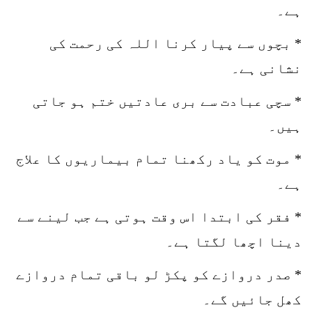
ہے۔
* بچوں سے پیار کرنا اللہ کی رحمت کی
نشانی ہے۔
* سچی عبادت سے بری عادتیں ختم ہو جاتی
ہیں۔
* موت کو یاد رکھنا تمام بیماریوں کا علاج
ہے۔
* فقر کی ابتدا اس وقت ہوتی ہے جب لینے سے
دینا اچھا لگتا ہے۔
* صدر دروازے کو پکڑ لو باقی تمام دروازے
کھل جائیں گے۔