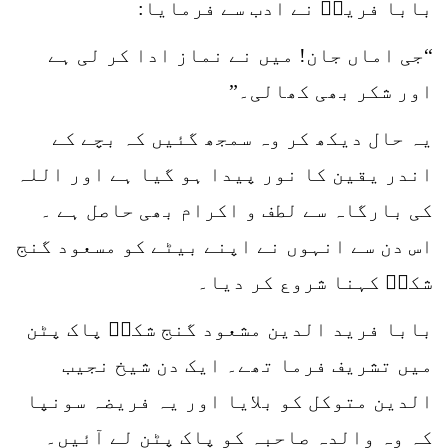
بابا فریدؒ نے ادب سے فرمایا:
“جی اماں جان! میں نے نماز ادا کر لی ہے
اور شکر بھی کھالی۔”
یہ حال دیکھ کر وہ سمجھ گئیں کہ بچے کے
اندر یقین کا نور پیدا ہو گیا ہے اور اللہ
کی بارگاہ سے لطف و اکرام بھی حاصل ہے ۔
اس دن سے انہوں نے اپنے بیٹے کو مسعود گنج
شکرؒ کہنا شروع کر دیا۔
بابا فرید الدین مشعود گنج شکرؒ پاک پٹن
میں تشریف فرما تھے۔ ایک دن شیخ نجیب
الدین متوکل کو بلایا اور یہ فریضہ سونپا
کہ وہ والدہ صاحبہ کو پاک پٹن لے آئیں۔