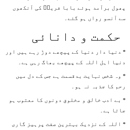
پھول برآمد ہوئے بابا فریدؒ کی آنکھوں
سے آنسو رواں ہو گئے۔
حکمت و دانائی
* دنیا دار دنیا کے پیچھے دوڑ رہے ہیں اور
دنیا اہل اللہ کے پیچھے بھاگ رہی ہے۔
* وہ شخص نہایت بدقسمت ہے جس کے دل میں
رحم کا جذبہ نہ ہو۔
* بے ادب خالق و مخلوق دونوں کا معتوب ہو
جاتا ہے۔
* اللہ کے نزدیک بہترین صفت پرہیز گاری