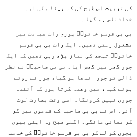
کی تربیت اس طرح کی کہ بیٹا ولی اور
خداشناس ہو گیا۔
بی بی قرسم خاتونؒ پوری رات عبادت میں
مشغول رہتی تھیں۔ ایک رات بی بی قرسم
خاتونؒ تہجد کی نماز پڑھ رہی تھیں کہ ایک
چور گھر میں گھس آیا۔ بی بی صاحبہؒ نے نظر
ڈالی تو چور اندھا ہو گیا، چور نے روتے
ہوئے کہا، میں وعدہ کرتا ہوں کہ آئندہ
چوری نہیں کرونگا۔ اسی وقت بصارت لوٹ
آئی۔ اس نے بی بی صاحبہ کے قدموں میں گر
کر معافی مانگی۔ اگلی صبح وہ اپنی بیوی
بچوں کو لے کر بی بی قرسم خاتونؒ کی خدمت