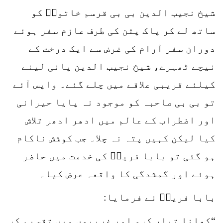
شیخ نجیب الدین بی بی قرسم خاتونؒ کو
ساتھ لے کر پاک پٹن کی طرف عازم سفر ہوئے
دوران سفر آرام کی غرض سے ایک درخت کے
نیچے ٹھہرے، شیخ نجیب الدین پانی لینے
کیلئے قریبی علاقے میں چلے گئے۔ واپس آئے
تو بی بی صاحبہ کو موجود نہ پایا حیرانی
اور اضطراب کے عالم میں ادھر ادھر تلاش
کیا لیکن کہیں پتہ نہ چلا۔ جب کوشش ناکام
ہو گئی تو بابا فریدؒ کی خدمت میں حاضر
ہوئے اور گمشدگی کا واقعہ عرض کیا۔
بابا فریدؒ نے فرمایا:
“کھانا تیار کرو اور غریبوں میں تقسیم کر