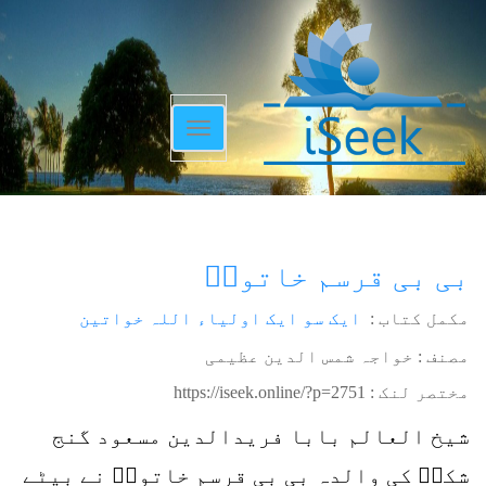
Toggle
navigation
بی بی قرسم خاتونؒ
مکمل کتاب :
ایک سو ایک اولیاء اللہ خواتین
مصنف : خواجہ شمس الدین عظیمی
مختصر لنک :
https://iseek.online/?p=2751
شیخ العالم بابا فریدالدین مسعود گنج
شکرؒ کی والدہ بی بی قرسم خاتونؒ نے بیٹے