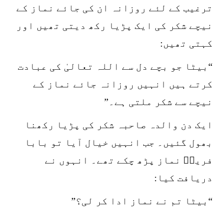
ترغیب کے لئے روزانہ ان کی جائے نماز کے
نیچے شکر کی ایک پڑیا رکھ دیتی تھیں اور
کہتی تھیں:
“بیٹا جو بچے دل سے اللہ تعالیٰ کی عبادت
کرتے ہیں انہیں روزانہ جائے نماز کے
نیچے سے شکر ملتی ہے۔”
ایک دن والدہ صاحبہ شکر کی پڑیا رکھنا
بھول گئیں۔ جب انہیں خیال آیا تو بابا
فریدؒ نماز پڑھ چکے تھے۔ انہوں نے
دریافت کیا:
“بیٹا تم نے نماز ادا کر لی؟”