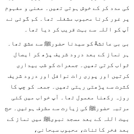
کی مدد کر کے خوش ہوتی تھیں۔ معنی و مفہوم
پر غور کرنا محبوب مشغلہ تھا۔ کم گوئی نے
آپ کو اللہ سے بہت قریب کر دیا تھا۔
بی بی عائشہؒ کو سیدنا حضورﷺ سے عشق تھا۔
ہر نماز کے بعد درود شریف پڑھ کر ایصال
ثواب کرتی تھیں۔ جمعرات کو شب بیداری
کرتیں اور پوری رات نوافل اور درود شریف
کثرت سے پڑھتی رہتی تھیں۔ جمعہ کو چپ کا
روزہ رکھنا معمول تھا۔ آپ خواب میں کئی
مرتبہ حضورﷺ کی زیارت سے مشرف ہوئیں۔ حج
بیت اللہ کے بعد مسجد نبویﷺ میں نماز کے
بعد فخر کائنات، محبوب سبحانی،