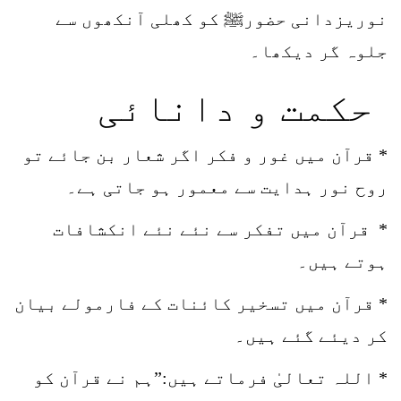
نوریزدانی حضورﷺ کو کھلی آنکھوں سے
جلوہ گر دیکھا۔
حکمت و دانائی
* قرآن میں غور و فکر اگر شعار بن جائے تو
روح نور ہدایت سے معمور ہو جاتی ہے۔
* قرآن میں تفکر سے نئے نئے انکشافات
ہوتے ہیں۔
* قرآن میں تسخیر کائنات کے فارمولے بیان
کر دیئے گئے ہیں۔
* اللہ تعالیٰ فرماتے ہیں:”ہم نے قرآن کو