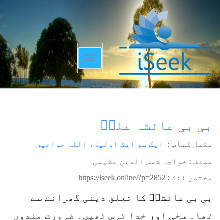
Toggle
navigation
بی بی عائشہ علیؒ
مکمل کتاب :
ایک سو ایک اولیاء اللہ خواتین
مصنف : خواجہ شمس الدین عظیمی
مختصر لنک :
https://iseek.online/?p=2852
بی بی عائشہؒ کا تعلق دینی گھرانے سے
تھا۔ سخی اور خدا ترس تھیں۔ ضرورت مندوں