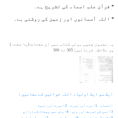
* قرآن علم اسماء کی تشریح ہے۔
* اللہ آسمانوں اور زمین کی روشنی ہے۔
یہ مضمون چھپی ہوئی کتاب میں ان صفحات (یا صفحہ)
پر ملاحظہ فرمائیں:
305
تا
306
ایک سو ایک اولیاء اللہ خواتین کے مضامین :
انتساب
1 - مرد اور عورت
2 - عورت اور نبوت
3 - نبی کی تعریف اور وحی
4 - وحی میں پیغام کے ذرائع
5 - گفتگو کے طریقے
6 - وحی کی قسمیں
7 - وحی کی ابتداء