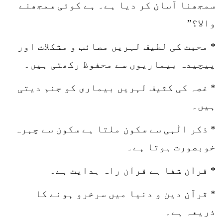
سمجھنا آسان کر دیا ہے۔ ہے کوئی سمجھنے
والا؟”
* محبت کی لطیف لہریں مصائب و مشکلات اور
پیچیدہ بیماریوں سے محفوظ رکھتی ہیں۔
* غصہ کی کثیف لہریں بیماری کو جنم دیتی
ہیں۔
* ذکر الٰہی سے سکون ملتا ہے سکون سے چہرہ
خوبصورت ہوتا ہے۔
* قرآن شفا ہے قرآن راہ ہدایت ہے۔
* قرآن دین و دنیا میں سرخرو ہونے کا
ذریعہ ہے۔