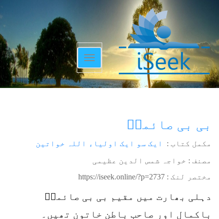
Toggle
navigation
بی بی صائمہؒ
مکمل کتاب :
ایک سو ایک اولیاء اللہ خواتین
مصنف : خواجہ شمس الدین عظیمی
مختصر لنک :
https://iseek.online/?p=2737
دہلی بھارت میں مقیم بی بی صائمہؒ
باکمال اور صاحب باطن خاتون تھیں۔