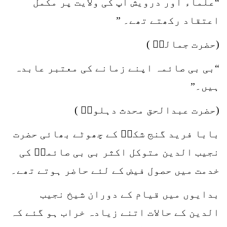
“علماء اور درویش آپ کی ولایت پر مکمل
اعتقاد رکھتے تھے۔ ”
(حضرت جمالیؒ )
“بی بی صائمہ اپنے زمانے کی معتبر عابدہ
ہیں۔”
(حضرت عبدالحق محدث دہلویؒ )
بابا فرید گنج شکرؒ کے چھوٹے بھائی حضرت
نجیب الدین متوکل اکثر بی بی صائمہؒ کی
خدمت میں حصول فیض کے لئے حاضر ہوتے تھے۔
بدایوں میں قیام کے دوران شیخ نجیب
الدین کے حالات اتنے زیادہ خراب ہو گئے کہ