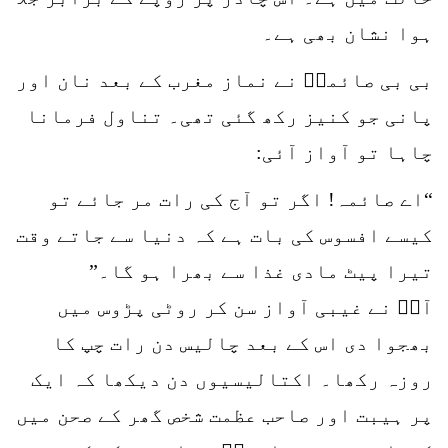
ہوا نشان بھی ہے۔
بی بی صائمہؒ نے نماز مغرب کے بعد نان اور
پانی جو کنیز رکھ گئی تھی۔ تناول فرمانا
چاہا تو آواز آئی:
“اے صائمہ! اگر تو آج کی رات مر جائے تو
کیسے افسوس کی بات ہے کہ دنیا سے جاتے وقت
تیرا پیٹ مادی غذا سے بھرا ہو گا۔”
آپؒ نے غیبی آواز سن کر روٹی پڑوس میں
بھجوا دی اس کے بعد چالیس دن رات چپ کا
روزہ رکھا۔ اکتالیسیوں دن دیکھا کہ ایک
پر ہیبت اور صاحب عظمت شخص گھر کے صحن میں