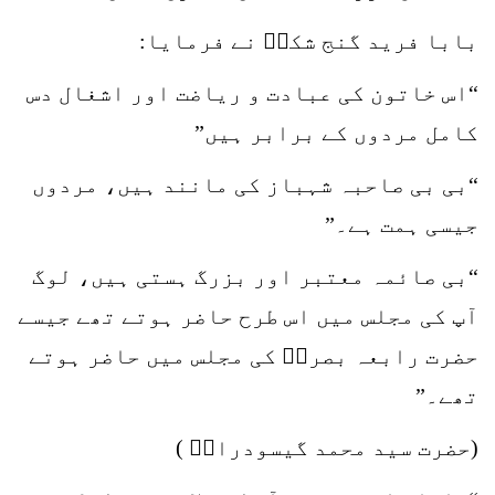
بابا فرید گنج شکرؒ نے فرمایا:
“اس خاتون کی عبادت و ریاضت اور اشغال دس
کامل مردوں کے برابر ہیں”
“بی بی صاحبہ شہباز کی مانند ہیں، مردوں
جیسی ہمت ہے۔”
“بی صائمہ معتبر اور بزرگ ہستی ہیں، لوگ
آپ کی مجلس میں اس طرح حاضر ہوتے تھے جیسے
حضرت رابعہ بصریؒ کی مجلس میں حاضر ہوتے
تھے۔”
(حضرت سید محمد گیسودرازؒ )