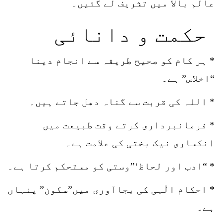
عالم بالا میں تشریف لے گئیں۔
حکمت و دانائی
* ہر کام کو صحیح طریقہ سے انجام دینا
“اخلاص” ہے۔
* اللہ کی قربت سے گناہ دھل جاتے ہیں۔
* فرمانبرداری کرتے وقت طبیعت میں
انکساری نیک بختی کی علامت ہے۔
* “ادب اور لحاظ‘”وستی کو مستحکم کرتا ہے۔
* احکام الٰہی کی بجاآوری میں”سکون” پنہاں
ہے۔