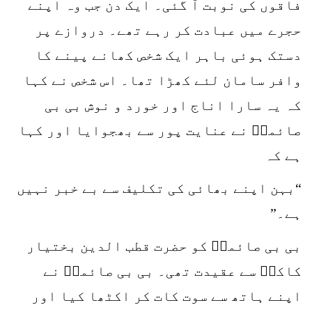
فاقوں کی نوبت آ گئی۔ ایک دن جب وہ اپنے
حجرے میں عبادت کر رہے تھے۔ دروازے پر
دستک ہوئی باہر ایک شخص کھانے پینے کا
وافر سامان لئے کھڑا تھا۔ اس شخص نے کہا
کہ یہ سارا اناج اور خورد و نوش بی بی
صائمہؒ نے عنایت پور سے بھجوایا اور کہا
ہے کہ
“بہن اپنے بھائی کی تکلیف سے بے خبر نہیں
ہے۔”
بی بی صائمہؒ کو حضرت قطب الدین بختیار
کاکیؒ سے عقیدت تھی۔ بی بی صائمہؒ نے
اپنے ہاتھ سے سوت کات کر اکٹھا کیا اور