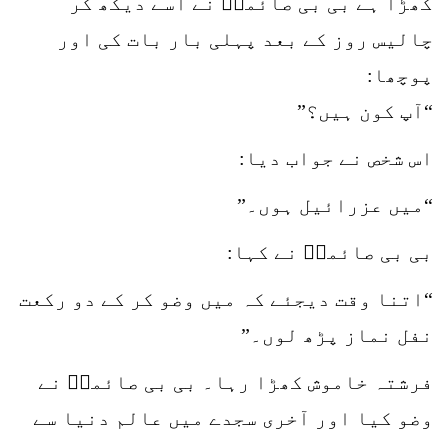
کھڑا ہے بی بی صائمہؒ نے اسے دیکھ کر
چالیس روز کے بعد پہلی بار بات کی اور
پوچھا:
“آپ کون ہیں؟”
اس شخص نے جواب دیا:
“میں عزرائیل ہوں۔”
بی بی صائمہؒ نے کہا:
“اتنا وقت دیجئے کہ میں وضو کر کے دو رکعت
نفل نماز پڑھ لوں۔”
فرشتہ خاموش کھڑا رہا۔ بی بی صائمہؒ نے
وضو کیا اور آخری سجدے میں عالم دنیا سے