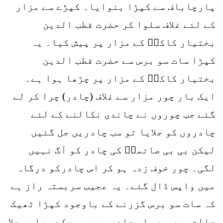
پارچاباف سے کپڑا بنوایا۔ کپڑے سے مزار
کے لئے غلاف سلوا کر حضرت قطب الدین
بختیار کاکیؒ کے مزار پر پیش کیا۔ یہ
کپڑا سات سو برس سے حضرت قطب الدین
بختیار کاکیؒ کے مزار پر چڑھا ہوا ہے۔
ایک بار چور مزار سے غلاف (چادر) چرا کر لے
گئے جب چوروں نے چاندی نکالنے کے لئے
چادروں کو جلایا تو سب چادریں جل گئیں
لیکن بی بی صائمہؒ کی چادر کو آگ نہیں
لگی۔ چور خوف زدہ ہو کر اس چادرکو درگاہ
میں واپس ڈال گئے۔ یہ عجیب سربستہ راز ہے
کہ سات سو برس گزرنے کے باوجود کپڑا ٹھیک
حالت میں ہے۔ اس چادر پر روپے کے برابر جلا