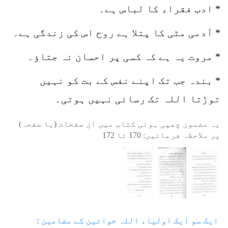
* ادب فقراء کا لباس ہے۔
* آدمی مٹی کا پتلا ہے روح اس کی زندگی ہے۔
* مروت یہ ہے کہ کسی پر احسان نہ جتاؤ۔
* بندہ جب تک اپنے نفس کے بت کو نہیں
توڑتا اللہ تک رسائی نہیں ہوتی۔
یہ مضمون چھپی ہوئی کتاب میں ان صفحات (یا صفحہ)
پر ملاحظہ فرمائیں:
170
تا
172
ایک سو ایک اولیاء اللہ خواتین کے مضامین :