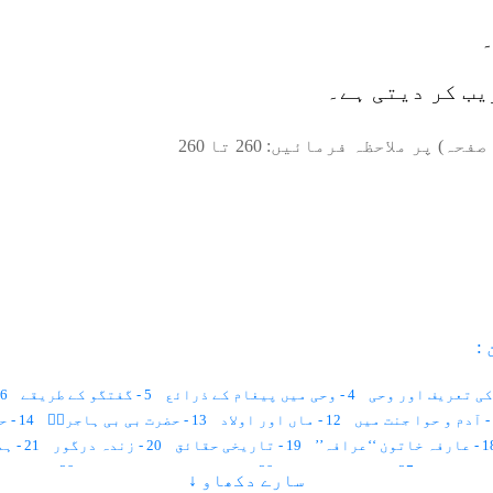
۔
یب کر دیتی ہے۔
صفحہ) پر ملاحظہ فرمائیں:
260
تا
260
:
4 - وحی میں پیغام کے ذرائع
5 - گفتگو کے طریقے
6 - وحی کی قسمیں
12 - ماں اور اولاد
13 - حضرت بی بی ہاجرہؑ
14 - حضرت عیسیٰ علیہ السلام
فہ خاتون ‘‘عرافہ’’
19 - تاریخی حقائق
20 - زندہ درگور
21 - ہمارے دانشور
27 - انگریزی زبان
29 - عورت کو بھینٹ چڑھانا
29 - بیوہ عورت
سارے دکھاو ↓