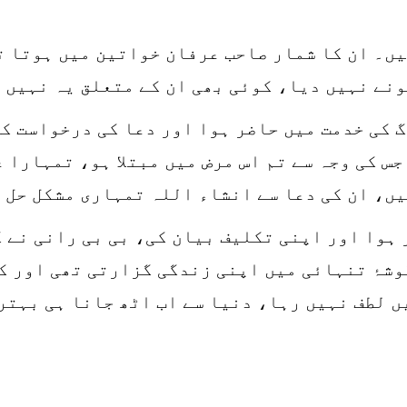
ں۔ ان کا شمار صاحب عرفان خواتین میں ہوتا ت
نے نہیں دیا، کوئی بھی ان کے متعلق یہ نہیں 
 کی خدمت میں حاضر ہوا اور دعا کی درخواست ک
جس کی وجہ سے تم اس مرض میں مبتلا ہو، تمہارا 
ں، ان کی دعا سے انشاء اللہ تمہاری مشکل حل 
 ہوا اور اپنی تکلیف بیان کی، بی بی رانی نے 
وشۂ تنہائی میں اپنی زندگی گزارتی تھی اور کو
ں لطف نہیں رہا، دنیا سے اب اٹھ جانا ہی بہتر 