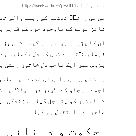
مختصر لنک :
https://iseek.online/?p=2814
بی بی رانیؒ ٹھٹھہ کی رہنے والی تھی
فائز ہونے کے باوجود خود کو ظاہر ہو
ان کا پڑوسی بیمار ہو گیا۔ کسی بزرگ
فرمایا:”تم نے کسی کا دل دکھایا ہے 
پڑوس میں ایک صاحب دل خاتون رہتی ہی
وہ شخص بی بی رانی کی خدمت میں حاضر
اچھے ہو جاؤ گے۔”پھر فرمایا:”میں گ
کہ لوگوں کو پتہ چل گیا ہے زندگی می
صاحبہ کا انتقال ہو گیا۔
حکمت و دانائی