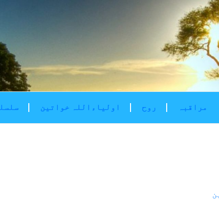
مراقبہ
روح
اولیاءاللہ خواتین
سلسلۂ
ن