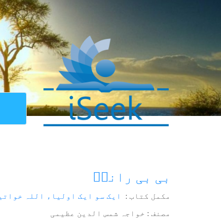
بی بی رانیؒ
مکمل کتاب :
ایک سو ایک اولیاء اللہ خواتی
مصنف : خواجہ شمس الدین عظیمی