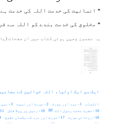
* انسانیت کی خدمت اللہ کی خدمت ہے
* مخلوق کی خدمت بندے کو اللہ سے قر
یہ مضمون چھپی ہوئی کتاب میں ان صفحات (یا 
ایک سو ایک اولیاء اللہ خواتین کے مضامین 
انتساب
1 - مرد اور عورت
2 - عورت اور نبوت
3 - نبی کی تعریف اور وحی
10 - حضرت محمد رسول اللہﷺ
10 - زمین پر پہلا قتل
11 - آدم و حوا جنت میں
16 - روحانی عورت
17 - عورت اور مرد کے یکساں حقوق
18 - عار
24 - پردہ اور حکمرانی
25 - فرات سے عرفات تک
26 - ناقص العقل