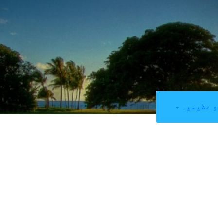
ِ عظیمیہ
0