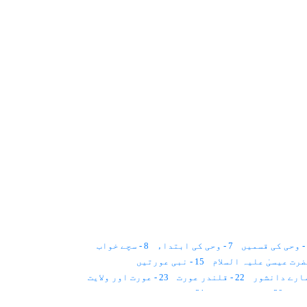
7 - وحی کی ابتداء
8 - سچے خواب
15 - نبی عورتیں
22 - قلندر عورت
23 - عورت اور ولایت
30 - شوہر کی چتا
31 - تین کروڑ پچاس لاکھ سال