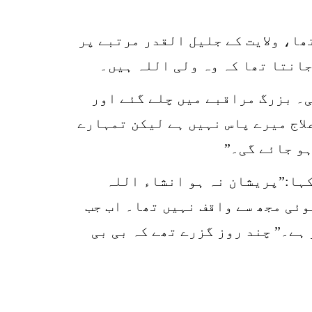
SHARES
k
ھا، ولایت کے جلیل القدر مرتبے پر
r
جانتا تھا کہ وہ ولی اللہ ہیں۔
p
ی۔ بزرگ مراقبے میں چلے گئے اور
o
علاج میرے پاس نہیں ہے لیکن تمہارے
ہو جائے گی۔”
کہا:”پریشان نہ ہو انشاء اللہ
ئی مجھ سے واقف نہیں تھا۔ اب جب
ہے۔” چند روز گزرے تھے کہ بی بی