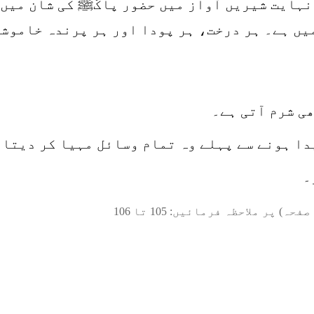
نہایت شیریں آواز میں حضور پاکًﷺ کی شان میں 
یں ہے۔ ہر درخت، ہر پودا اور ہر پرندہ خاموش
ی شرم آتی ہے۔
یدا ہونے سے پہلے وہ تمام وسائل مہیا کر دیتا 
۔
صفحہ) پر ملاحظہ فرمائیں:
105
تا
106