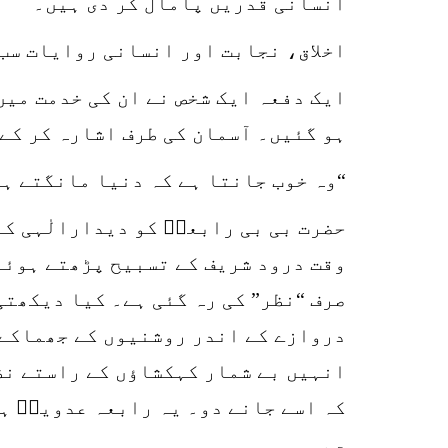
انسانی قدریں پامال کر دی ہیں۔
اخلاق، نجابت اور انسانی روایات سب 
ہو گئیں۔ آسمان کی طرف اشارہ کر کے 
“وہ خوب جانتا ہے کہ دنیا مانگتے ہو
حضرت بی بی رابعہؒ کو دیدارالٰہی کا
وقت درود شریف کے تسبیح پڑھتے ہوئے
صرف “نظر” کی رہ گئی ہے۔ کیا دیکھتی
دروازے کے اندر روشنیوں کے جھماکے 
انہیں بے شمار کہکشاؤں کے راستے نظ
کہ اسے جانے دو۔ یہ رابعہ عدویہؒ ہ