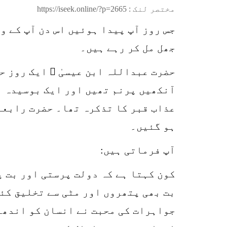
مختصر لنک :
https://iseek.online/?p=2665
جس روز آپ پیدا ہوئیں اس دن آپ کے و
جھل مل کر رہے ہیں۔
حضرت عبداللہ ابن عیسیٰ ؒ ایک روز ح
آنکھیں پرنم تھیں اور ایک بوسیدہ بو
عذاب قبر کا تذکرہ تھا۔ حضرت رابعہ
ہو گئیں۔
آپ فرماتی ہیں:
کون کہتا ہے کہ دولت پرستی اور بت پ
بت بھی پتھروں اور مٹی سے تخلیق کئ
جواہرات کی محبت نے انسان کو اندھا 