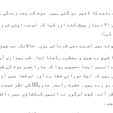
ملبے کا ڈھیر بن گئی ہیں۔ موت کے بعد زندگی پ
ایک دفعہ ایک شخص نے ان کی خدمت میں ۴۰ دینار پیش کئے اور کہا 
کہا:
ئے میں اس سے بھی شرماتی ہوں۔ حالانکہ سب چیز
 شوق بے چین و مضطرب رکھتا تھا۔ شب بیداری آپ
 انہیں ایسا محسوس ہوا کہ سارا جسم موم کی طر
 ہیں کہ ایک نورانی فضا ہے اور اس فضا میں او
ہو رہے ہیں۔ حضرت رابعہ عدویہؒ کی نظر جیسے 
ر آئے۔ کچھ لوگوں نے انہیں کہکشاؤں میں داخل
یں۔