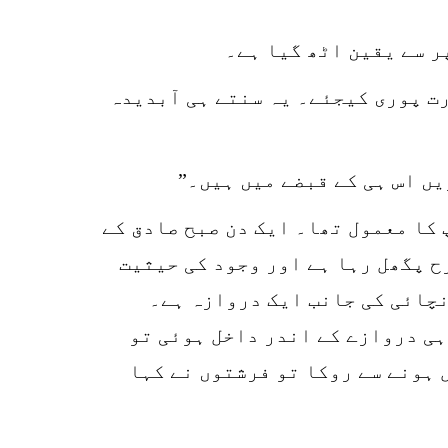
ر سے یقین اٹھ گیا ہے۔
کہ اس سے اپنی ضرورت پوری کیجئے۔ یہ سنتے ہی آبدیدہ
یں اس ہی کے قبضے میں ہیں۔”
 کا معمول تھا۔ ایک دن صبح صادق کے
ح پگھل رہا ہے اور وجود کی حیثیت
نچائی کی جانب ایک دروازہ ہے۔
ہی دروازے کے اندر داخل ہوئی تو
 ہونے سے روکا تو فرشتوں نے کہا