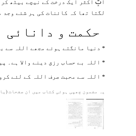
آپؒ اکثر ایک درخت کے نیچے بیٹھ کر 
لگتا تھا کہ کائنات کی ہر شئے وجد م
حکمت و دانائی
* دنیا مانگتے ہوئے مجھے اللہ سے بھ
* اللہ بے حساب رزق دینے والا ہے۔ پ
* اللہ سے محبت صرف اللہ کے لئے کرو
یہ مضمون چھپی ہوئی کتاب میں ان صفحات (یا 