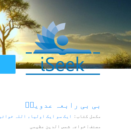
بی بی رابعہ عدویہؒ
مکمل کتاب :
ایک سو ایک اولیاء اللہ خواتی
مصنف : خواجہ شمس الدین عظیمی