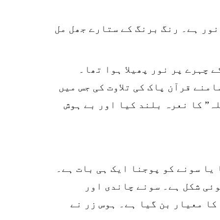
نور ہے۔ رنگ برنگ کے ستارے جھل مل
 چہرے پر نور پھیلا ہوا تھا۔
1
SHARE
منے قرآن پاک کی تلاوت کی جس میں
k
ہ” کا نعرہ بلند کیا اور بے ہوش
r
p
o
یا سونے کو پوجنا ایک ہی بات ہے۔
وئی شکل ہے۔ سونے چاندی اور
کا معیار بن گیا ہے۔ ہوس زر نے