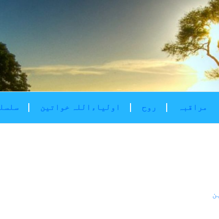
مراقبہ
روح
اولیاءاللہ خواتین
سلسلۂ
ن