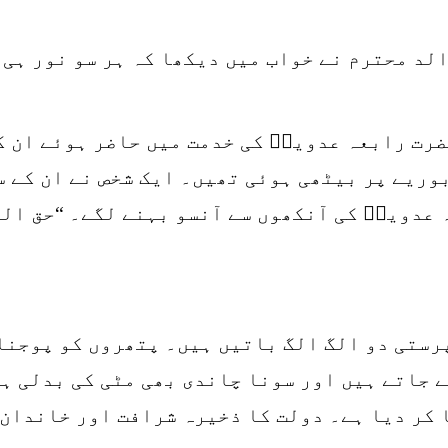
الد محترم نے خواب میں دیکھا کہ ہر سو نور ہی 
ضرت رابعہ عدویہؒ کی خدمت میں حاضر ہوئے ان کے
ریے پر بیٹھی ہوئی تھیں۔ ایک شخص نے ان کے سا
 عدویہؒ کی آنکھوں سے آنسو بہنے لگے۔ “حق الل
رستی دو الگ الگ باتیں ہیں۔ پتھروں کو پوجنا 
ے جاتے ہیں اور سونا چاندی بھی مٹی کی بدلی ہ
کر دیا ہے۔ دولت کا ذخیرہ شرافت اور خاندان 