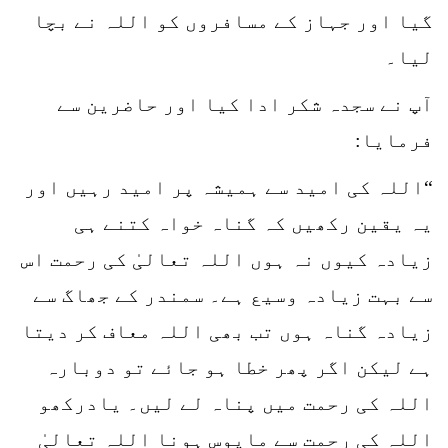
گیا اور جہاز کے مسافروں کو اللہ نے بچا
لیا۔
آپ نے سجدہ شکر ادا کیا اور حاضرین سے
فرمایا:
“اللہ کی امید سے ہمیشہ پر امید رہیں اور
یہ یقین رکھیں کہ گناہ خواہ کتنے ہی
زیادہ کیوں نہ ہوں اللہ تعالیٰ کی رحمت اس
سے بہت زیادہ وسیع ہے۔ سمندر کے جھاگ سے
زیادہ گناہ ہوں تب بھی اللہ معاف کر دیتا
ہے لیکن اگر پھر خطا ہو جائے تو دوبارہ
اللہ کی رحمت میں پناہ لے لیں۔ یادرکھو
اللہ کی رحمت سے مایوس ہونا اللہ تعالیٰ