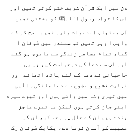
دن میں ایک قرآن شریف ختم کرتی تھیں اور
اس کا ثواب رسول اللہﷺ کو بخشتی تھیں۔
آپ مستجاب الدعوات ولیہ تھیں۔ حج کر کے
واپس آ رہی تھیں تو سمندر میں طوفان آ
گیا، تمام مسافر زندگی سے مایوس ہو گئے
اور آپ سے دعا کی درخواست کی، بی بی
حاجیانی نے دعا کے لئے ہاتھ اٹھائے اور
نہایت خشوع و خضوع سے دعا مانگی۔ الٰہی
میں تیری رضا میں راضی ہوں اور تیرے سپرد
اپنی جان کرتی ہوں لیکن یہ تیرے عاجز
بندے ہیں ان کے حال پر رحم کر، ان کی
مصیبت کو آسان فرما دے، یکایک طوفان رک