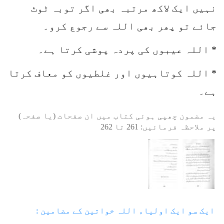
نہیں ایک لاکھ مرتبہ بھی اگر توبہ ٹوٹ
جائے تو پھر بھی اللہ سے رجوع کرو۔
* اللہ عیبوں کی پردہ پوشی کرتا ہے۔
* اللہ کوتاہیوں اور غلطیوں کو معاف کرتا
ہے۔
یہ مضمون چھپی ہوئی کتاب میں ان صفحات (یا صفحہ)
پر ملاحظہ فرمائیں:
261
تا
262
ایک سو ایک اولیاء اللہ خواتین کے مضامین :