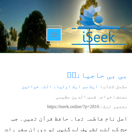
Toggle
navigation
بی بی حاجیانیؒ
مکمل کتاب :
ایک سو ایک اولیاء اللہ خواتین
مصنف : خواجہ شمس الدین عظیمی
مختصر لنک :
https://iseek.online/?p=2816
اصل نام فاطمہ تھا۔ حافظ قرآن تھیں۔ جب
حج کے لئے تشریف لے گئیں تو دوران سفر رات