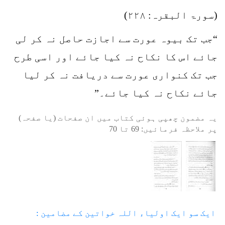
(سورۃ البقرہ: ۲۲۸)
“جب تک بیوہ عورت سے اجازت حاصل نہ کر لی
جائے اس کا نکاح نہ کیا جائے اور اسی طرح
جب تک کنواری عورت سے دریافت نہ کر لیا
جائے نکاح نہ کیا جائے۔”
یہ مضمون چھپی ہوئی کتاب میں ان صفحات (یا صفحہ)
پر ملاحظہ فرمائیں:
69
تا
70
ایک سو ایک اولیاء اللہ خواتین کے مضامین :