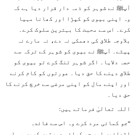
آپﷺ نے شوہر کو ذمہ دار قرار دیا ہے کہ
وہ اپنی بیوی کو کپڑا اور کھانا مہیا
کرے۔ اس سے محبت کا بہترین سلوک کرے۔
بلاوجہ طلاق کی دھمکی نہ دے، نہ مارے نہ
پیٹے۔ آپﷺ نے بیوی کو شوہر کے ترکہ سے
حصہ دلایا۔ اگر شوہر تنگ کرے تو بیوی کو
طلاق دینے کا حق دیا۔ عورتوں کو کام کرنے
اور اپنے مال کو اپنی مرضی سے خرچ کرنے کا
حق دیا۔
اللہ تعالیٰ فرماتے ہیں:
“جو کمائی مرد کرے وہ اس سے فائدہ
اٹھائیں اور جو کمائی عورتیں کریں وہ اس