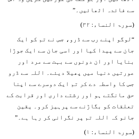
سے فائدہ اٹھائیں۔”
(سورۃ النساء: ۳۲)
“لوگو اپنے رب سے ڈرو، جس نے تم کو ایک
جان سے پیدا کیا اور اسی جان سے ایک جوڑا
بنایا اور ان دونوں سے بہت سے مرد اور
عورتیں دنیا میں پھیلا دیئے۔ اللہ سے ڈرو
جس کا واسطہ دے کر تم ایک دوسرے سے اپنا
حق مانگتے ہو اور رشتے داری اور قرابت کے
تعلقات کو بگاڑنے سے پرہیز کرو۔ یقین
جانو کہ اللہ تم پر نگرانی کر رہا ہے۔”
(سورۃ النساء: ۱)