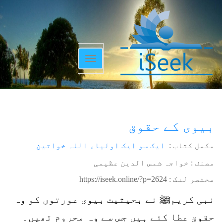
Toggle
navigation
بیوی کے حقوق
مکمل کتاب :
ایک سو ایک اولیاء اللہ خواتین
مصنف : خواجہ شمس الدین عظیمی
مختصر لنک :
https://iseek.online/?p=2624
نبی کریمﷺ نے بحیثیت بیوی عورتوں کو وہ
حقوق عطا کئے ہیں جس سے وہ محروم تھیں۔