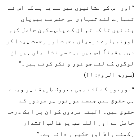
“اور اس کی نشانیوں میں سے یہ ہے کہ اس نے
تمہارے لئے تمہاری ہی جنس سے بیویاں
بنائیں تا کہ تم ان کے پاس سکون حاصل کرو
اورتمہارے درمیان محبت اور رحمت پیدا کر
دی۔ یقیناً اس میں بہت سی نشانیاں ہیں ان
لوگوں کے لئے جو غور و فکر کرتے ہیں۔”
(سورۃ الروم: ۲۱)
“عورتوں کے لئے بھی معروف طریقے پر ویسے
ہی حقوق ہیں جیسے عورتوں پر مردوں کے
حقوق ہیں۔ البتہ مردوں کو ان پر ایک درجہ
حاصل ہے اور اللہ سب پر غالب اقتدار
رکھنے والا اور حکیم و دانا ہے۔”