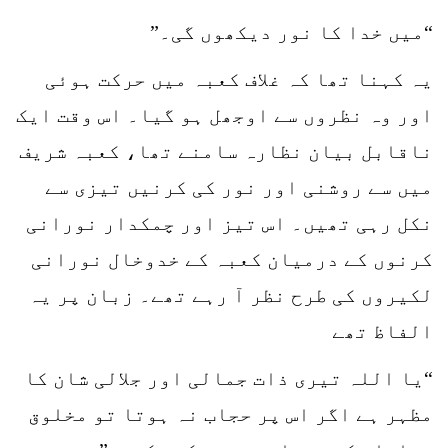
“میں خدا کا نور دیکھوں گی۔”
یہ کہنا تھا کہ غلاف کعبہ میں حرکت ہوئی
اور وہ نظروں سے اوجھل ہو گیا۔ اس وقت ایک
ناقابل بیان نظارہ سامنے تھا، کعبہ شریف
میں سے روشنی اور نور کی کرنیں تیزی سے
نکل رہی تھیں۔ اس تیز اور چمکدار نورانی
کرنوں کے درمیان کعبہ کے خدوخال نورانی
لکیروں کی طرح نظر آ رہے تھے۔ زبان پر یہ
الفاظ تھے
“یا اللہ تیری ذات جمالی اور جلالی شان کا
مظہر ہے اگر اس پر حجاب نہ ہوتا تو مخلوق