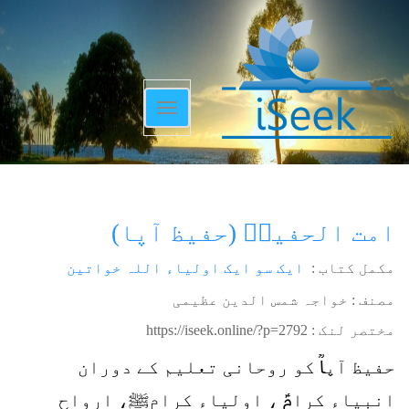
Toggle
navigation
امت الحفیظؒ (حفیظ آپا)
مکمل کتاب :
ایک سو ایک اولیاء اللہ خواتین
مصنف : خواجہ شمس الدین عظیمی
مختصر لنک :
https://iseek.online/?p=2792
حفیظ آپاؒ کو روحانی تعلیم کے دوران
انبیاء کرامؑ ، اولیاء کرامﷺ، ارواح