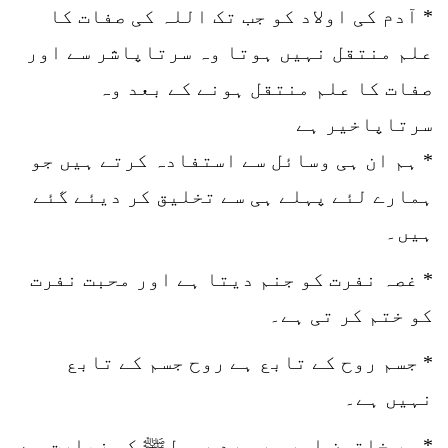
* آدم کی اولاد کو جب تک اللہ کی صفات کا
علم منتقل نہیں ہوتا وہ سرتاپاشر سے اور
صفات کا علم منتقل ہونے کے بعد وہ
سرتاپاخیر ہے
* ہم ان ہی وسائل سے استفادہ کرتے ہیں جو
ہمارے لئے پہلے ہی سے تخلیق کر دیئے گئے
ہیں۔
* غصہ نفرت کو جنم دیتا ہے اور محبت نفرت
کو ختم کر تی ہے۔
* جسم روح کے تابع ہے روح جسم کے تابع
نہیں ہے۔
* ہر خاتون اور ہر مرد رسولﷺ کی زیارت سے