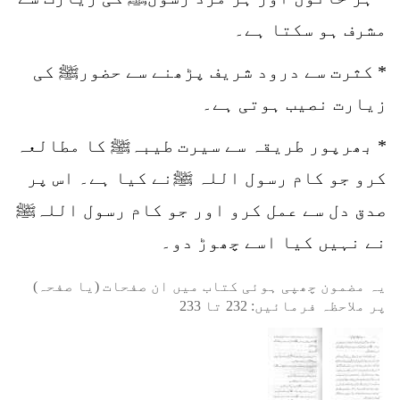
مشرف ہو سکتا ہے۔
* کثرت سے درود شریف پڑھنے سے حضورﷺ کی
زیارت نصیب ہوتی ہے۔
* بھرپور طریقہ سے سیرت طیبہﷺ کا مطالعہ
کرو جو کام رسول اللہ ﷺنے کیا ہے۔ اس پر
صدق دل سے عمل کرو اور جو کام رسول اللہﷺ
نے نہیں کیا اسے چھوڑ دو۔
یہ مضمون چھپی ہوئی کتاب میں ان صفحات (یا صفحہ)
پر ملاحظہ فرمائیں:
232
تا
233