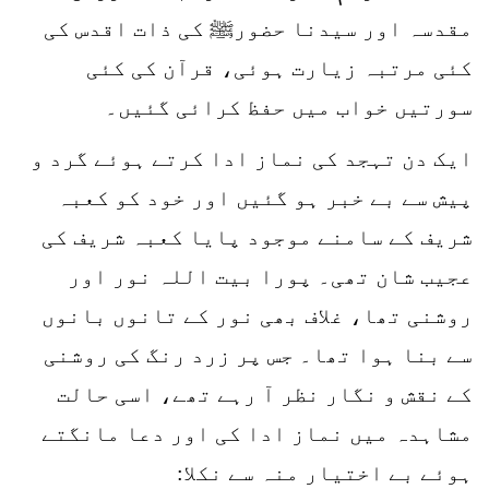
مقدسہ اور سیدنا حضورﷺ کی ذات اقدس کی
کئی مرتبہ زیارت ہوئی، قرآن کی کئی
سورتیں خواب میں حفظ کرائی گئیں۔
ایک دن تہجد کی نماز ادا کرتے ہوئے گرد و
پیش سے بے خبر ہو گئیں اور خود کو کعبہ
شریف کے سامنے موجود پایا کعبہ شریف کی
عجیب شان تھی۔ پورا بیت اللہ نور اور
روشنی تھا، غلاف بھی نور کے تانوں بانوں
سے بنا ہوا تھا۔ جس پر زرد رنگ کی روشنی
کے نقش و نگار نظر آ رہے تھے، اسی حالت
مشاہدہ میں نماز ادا کی اور دعا مانگتے
ہوئے بے اختیار منہ سے نکلا: