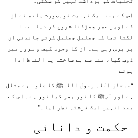
تجلیات کو برداشت نہیں کر سکتی۔”
اس کے بعد ایک نہایت خوبصورت ہاتھ نے ان
کے اوپر عطر چھڑکنا شروع کر دیا ایسا
لگتا تھا کہ جھلمل جھلمل کرتی چاندنی ان
پر برس رہی ہے۔ ان کا وجود کیف و سرور میں
ڈوب گیا، منہ سے بے ساختہ یہ الفاظ ادا
ہوئے
“سبحان اللہ رسول اللہﷺ کا جلوہ بے مثال
ہے اور آپﷺ کا نور بھی کیا نور ہے۔ اس کے
بعد انہیں ایک فرشتہ نظر آیا۔”
حکمت و دانائی