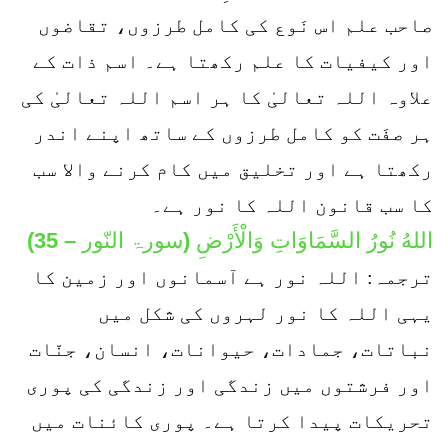
صاحب علم اس نَوع کی کامل طرزوں، تقاضوں
اور کیفیات کا علم رکھتا ہے۔ اسم ذات کے
علاوہ اللہ تعالیٰ کا ہر اسم اللہ تعالیٰ کی
ہر صفَت کو کامل طرزوں کے ساتھ اپنے اندر
رکھتا ہے اور تخلیق میں کام کرنے والا سب
کا سب قانون اللہ کا نور ہے۔
اللهُ نُورُ السَّمَاوَاتِ وَالْأَرْضِ (سورۃ النّور – 35)
ترجمہ: اللہ نور ہے آسمانوں اور زمین کا
یہی اللہ کا نور لہروں کی شکل میں
نباتات، جمادات، حیوانات، انسان، جنّات
اور فرشتوں میں زندگی اور زندگی کی پوری
تحریکات پیدا کرتا ہے۔ پوری کائنات میں