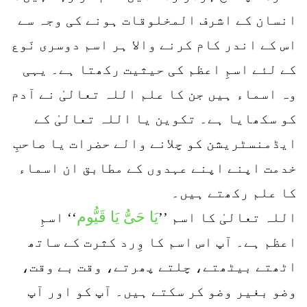
انسان کے اشرف المخلوقات ہونے کی وجہ سے
اس کے اندر کام کرنے والا ہر اسم دوسری نَوع
کے لئے اسمِ اعظم کی حیثیت رکھتا ہے۔ یہی
وہ اسماء ہیں جن کا علم اللہ تعالیٰ نے آدم
کو سکھایا ہے۔ تکوین یا اللہ تعالیٰ کے
ایڈمنسٹریشن کو چلانے والے حضرات یا صاحبِ
خدمت اپنے اپنے عہدوں کے مطابق ان اسماء
کا علم رکھتے ہیں۔
یَا حَیُّ یَا قَیُّوم
اللہ تعالیٰ کا اسم ’’
‘‘ اسمِ
اعظم ہے۔ آپ اس اسم کا وِرد کثرت کے ساتھ
اٹھتے بیٹھتے، چلتے پھرتے، وقت بے وقت،
وضو بغیر وضو کر سکتے ہیں۔ آپ کو اور آپ