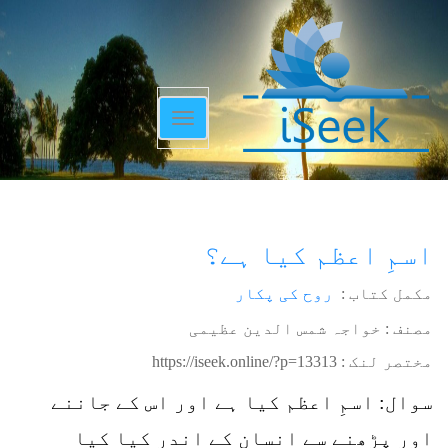
Toggle
navigation
اسمِ اعظم کیا ہے؟
مکمل کتاب :
روح کی پکار
مصنف : خواجہ شمس الدین عظیمی
مختصر لنک :
https://iseek.online/?p=13313
سوال: اسمِ اعظم کیا ہے اور اس کے جاننے
اور پڑھنے سے انسان کے اندر کیا کیا