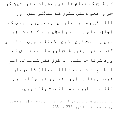
کی طرح کے تمام قارئین حضرات و خواتین کو
جو واقعی ذہنی سکون کے متلاشی ہیں اور
اللہ کی رضا و تسلیم چاہتے ہیں، ان سب کو
اجازت عام ہے۔ اسمِ اعظم وِرد کرنے کے ضمن
میں یہ بات ذہن نشین رکھنا ضروری ہے کہ ان
گنت مرتبہ بغیر لالچ اور صلہ و ستائش کے
وِرد کرنا چاہئے۔ اس طرزِ فکر کے ساتھ اسمِ
اعظم وِرد کرنے سے اللہ تعالیٰ کا عرفان
نصیب ہوتا ہے اور دنیاوی تمام کام بھی
غائبانہ طور سے سر انجام پاتے ہیں۔
یہ مضمون چھپی ہوئی کتاب میں ان صفحات (یا صفحہ)
پر ملاحظہ فرمائیں:
233
تا
235