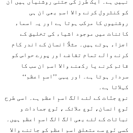
نہیں ہے۔ ایک طرز کی جتنی روشنیاں ہیں ان
کو کنٹرول کرنے والا اسم بھی ان ہی
روشنیوں کا مرکب ہوتا ہے اور یہ اسماء
کائنات میں موجود اشیاء کی تخلیق کے
اجزاء ہوتے ہیں۔ مثلاً انسان کے اندر کام
کرنے والے تمام تقاضے اور پورے حواس کو
قائم کرنے یا رکھنے والا اسم ان سب کا
سردار ہوتا ہے۔ اور یہی ’’اسمِ اعظم‘‘
کہلاتا ہے۔
نوع جنّات کے لئے الگ اسمِ اعظم ہے۔ اسی طرح
نَوعِ انسان، نَوع ملائکہ، نَوع جمادات و
نباتات کے لئے بھی الگ الگ اسمِ اعظم ہیں۔
کسی نَوع سے متعلق اسمِ اعظم کو جاننے والا