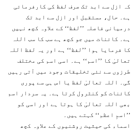
کہ ازل سے ابد تک صرف لفظ کی کارفرمائی
ہے۔ حال، مستقبل اور ازل سے ابد تک
درمیانی فاصلہ ’’لفظ‘‘ کے علاوہ کچھ نہیں
ہے۔ کائنات میں جو کچھ ہے سب کا سب اللہ
کا فرمایا ہوا ’’لفظ‘‘ ہے اور یہ لفظ اللہ
تعالیٰ کا ’’اسم‘‘ ہے۔ اسی اسم کی مختلف
طرزوں سے نئی تخلیقات وجود میں آتی رہیں
گی۔ اللہ تعالیٰ لفظ یا اس ہی سے پوری
کائنات کو کنٹرول کرتا ہے۔ یہ سردار اسم
بھی اللہ تعالیٰ کا ہوتا ہے اور اسی کو
’’اسمِ اعظم‘‘ کہتے ہیں۔
اسماء کی حیثیت روشنیوں کے علاوہ کچھ