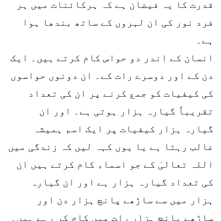
قدرت کا یہ فیضان ہے کہ ہرکائنات میں ہر
فرد نور کی ان لہروں کے ساتھ بندھا ہوا
ہے۔
انسان کے اندر دو حواس کام کرتے ہیں۔ ایک
دن کے اور دوسرے رات کے۔ ان دونوں حواسوں
کی کیفیات کو جمع کرنے پر ان کی تعداد
تقریباً گیارہ ہزار ہوتی ہے۔ اور ان
گیارہ ہزار کیفیات پر ایک اسم ہمیشہ
غالب رہتا ہے یا یوں کہہ لیں کہ زندگی میں
اللہ تعالیٰ کے جو اسماء کام کرتے ہیں ان
کی تعداد گیارہ ہزار ہے اور ان گیارہ
ہزار میں سے ساڑھے پانچ ہزار دن اور
ساڑھے پانچ ہزار رات میں کام کر رہے ہیں۔