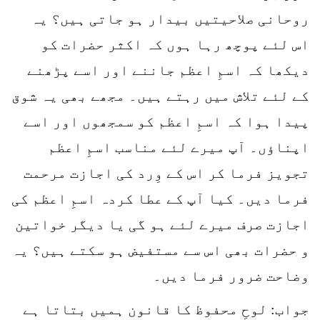
روحانی صلاحیتیں بیدار ہو جاتی ہیں؟ یہ
اس لئے پوچھ رہا ہوں کہ اکثر حضرات کو
دیکھا کہ اسمِ اعظم جاننے اور اسے پڑھنے
کے لئے تلاش میں رہتے ہیں۔ مجھے بھی یہ شوق
پیدا ہوا کہ اسمِ اعظم کو سمجھوں اور اسے
اپناؤں۔ آپ میرے لئے مناسب اسمِ اعظم
تجویز فرما کر اس کے وِرد کی اجازت مرحمت
فرما دیں۔ کیا آپ کے عطا کردہ اسمِ اعظم کی
اجازت صرف میرے لئے ہو گی یا دیگر خواتین
و حضرات بھی اس سے مستفیض ہو سکتے ہیں؟ یہ
وضاحت ضرور فرما دیں۔
جواب: لوحِ محفوظ کا قانون ہمیں بتاتا ہے