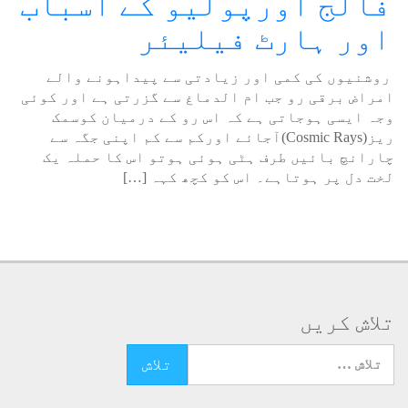
فالج اورپولیو کے اسباب
اور ہارٹ فیلیئر
روشنیوں کی کمی اور زیادتی سے پیداہونے والے
امراض برقی رو جب ام الدماغ سے گزرتی ہے اور کوئی
وجہ ایسی ہوجاتی ہے کہ اس رو کے درمیان کوسمک
ریز(Cosmic Rays)آجائے اورکم سے کم اپنی جگہ سے
چارانچ بائیں طرف ہٹی ہوئی ہوتو اس کا حملہ یک
لخت دل پر ہوتاہے۔ اس کو کچھ کہہ […]
تلاش کریں
تلاش کرنے کے لئے یہاں ٹائپ کریں