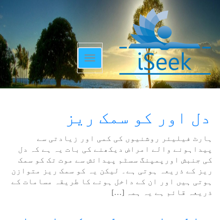
Toggle
navigation
دل اور کو سمک ریز
ہارٹ فیلیئر روشنیوں کی کمی اور زیادتی سے
پیداہونے والے امراض دیکھنے کی بات یہ ہے کہ دل
کی جنبش اورپمپنگ سسٹم پیدائش سے موت تک کو سمک
ریز کے ذریعہ ہوتی ہے۔ لیکن یہ کو سمک ریز متوازن
ہوتی ہیں اور ان کے داخل ہونے کا طریقہ مسامات کے
ذریعہ قائم ہے یہ ہمہ […]