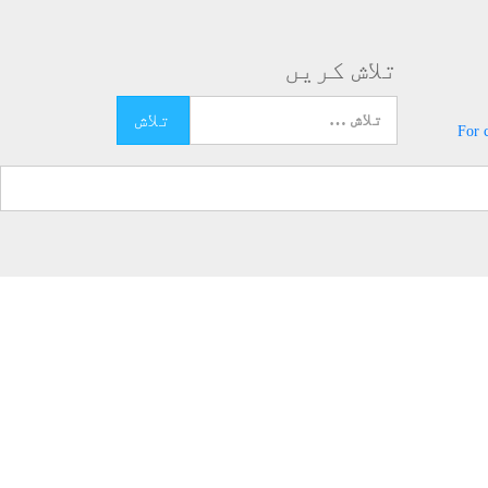
تلاش کریں
تلاش کرنے کے لئے یہاں ٹائپ کریں
For 