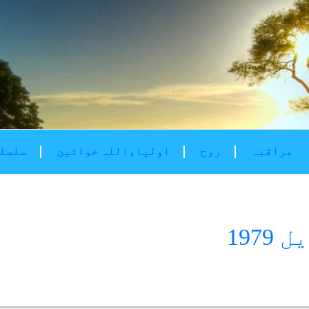
مراقبہ
روح
اولیاءاللہ خواتین
سلسلۂ
197