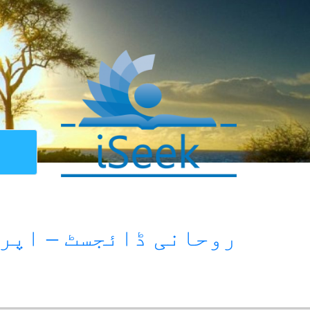
روحانی ڈائجسٹ – اپریل 9