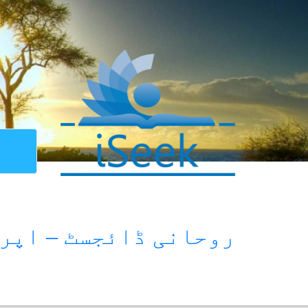
روحانی ڈائجسٹ – اپریل 9