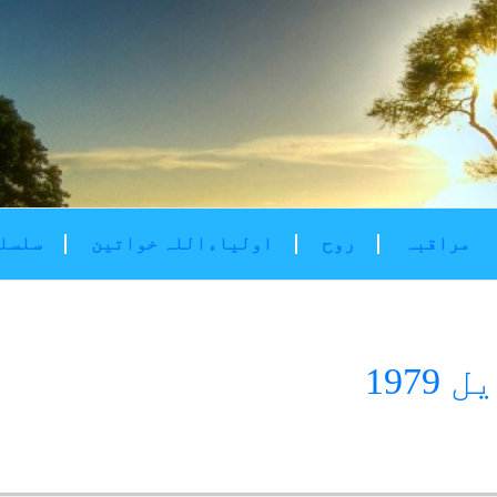
مراقبہ
روح
اولیاءاللہ خواتین
سلسلۂ
197