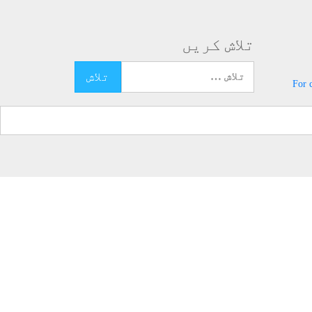
تلاش کریں
تلاش کرنے کے لئے یہاں ٹائپ کریں
For 