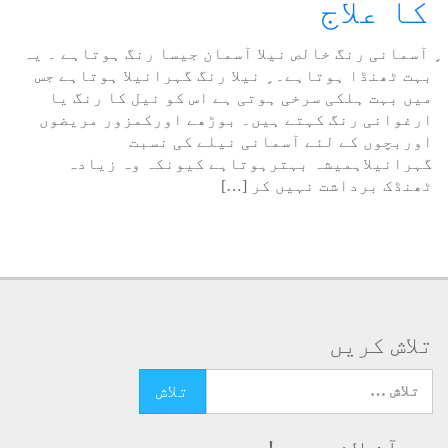
کا علاج
ٍ آسمانی رنگ خالص نیلا آسمان جیسا رنگ ہوتاہے ۔ یہ
بہت ٹھنڈا ہوتاہے۔ ٍ نیلا رنگ گہرانیلا ہوتاہے جس
میں بہت ہلکی سرخی ہوتی ہے اس کو نیل کا رنگ یا
ارغوانی رنگ کہتے ہیں۔ بوڑھے اورکمزور مریضوں
اوربچوں کے لئے آسمانی نیلے کی نسبت
گہرانیلاہمیشہ بہترہوتاہے کیونکہ وہ زیادہ
ٹھنڈک برداشت نہیں کر […]
تلاش کریں
تلاش کرنے کے لئے یہاں ٹائپ کریں