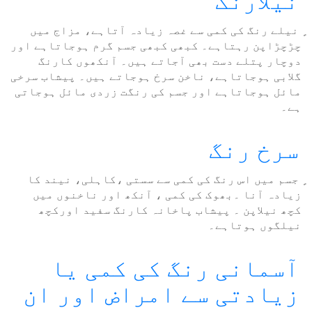
نیلارنگ
ٍ نیلے رنگ کی کمی سے غصہ زیادہ آتاہے، مزاج میں
چڑچڑاپن رہتاہے۔ کبھی کبھی جسم گرم ہوجاتاہے اور
دوچار پتلے دست بھی آجاتے ہیں۔ آنکھوں کارنگ
گلابی ہوجاتاہے، ناخن سرخ ہوجاتے ہیں۔ پیشاب سرخی
مائل ہوجاتاہے اور جسم کی رنگت زردی مائل ہوجاتی
ہے۔
سرخ رنگ
ٍ جسم میں اس رنگ کی کمی سے سستی ،کاہلی، نیند کا
زیادہ آنا ۔بھوک کی کمی ، آنکھ اور ناخنوں میں
کچھ نیلاپن ۔ پیشاب پاخانہ کارنگ سفید اورکچھ
نیلگوں ہوتاہے۔
آسمانی رنگ کی کمی یا
زیادتی سے امراض اور ان