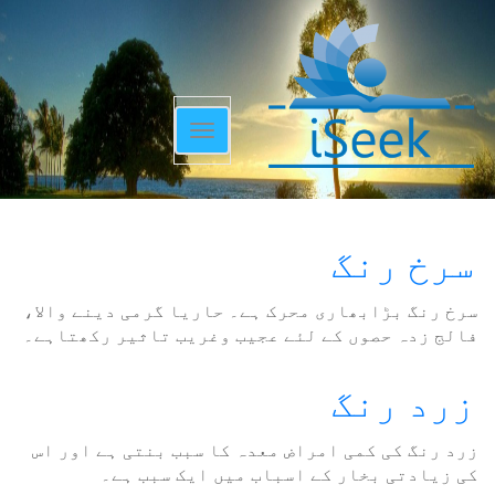
Toggle
navigation
سرخ رنگ
سرخ رنگ بڑابھاری محرک ہے۔ حاریا گرمی دینے والا،
فالج زدہ حصوں کے لئے عجیب وغریب تاثیر رکھتاہے۔
زرد رنگ
زرد رنگ کی کمی امراض معدہ کا سبب بنتی ہے اور اس
کی زیادتی بخار کے اسباب میں ایک سبب ہے۔