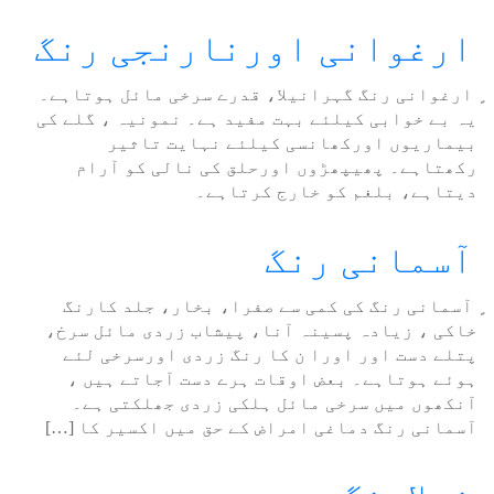
ارغوانی اورنارنجی رنگ
ٍ ارغوانی رنگ گہرانیلا، قدرے سرخی مائل ہوتاہے۔
یہ بے خوابی کیلئے بہت مفید ہے۔ نمونیہ ، گلے کی
بیماریوں اورکھانسی کیلئے نہایت تاثیر
رکھتاہے۔ پھیپھڑوں اورحلق کی نالی کو آرام
دیتاہے، بلغم کو خارج کرتاہے۔
آسمانی رنگ
ٍ آسمانی رنگ کی کمی سے صفرا، بخار، جلد کارنگ
خاکی ، زیادہ پسینہ آنا، پیشاب زردی مائل سرخ،
پتلے دست اور اورا ن کا رنگ زردی اورسرخی لئے
ہوئے ہوتاہے۔ بعض اوقات ہرے دست آجاتے ہیں ،
آنکھوں میں سرخی مائل ہلکی زردی جھلکتی ہے۔
آسمانی رنگ دماغی امراض کے حق میں اکسیر کا […]