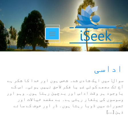
Toggle
navigation
اداسی
سوال: میں ایک شادی شدہ شخص ہوں اور خدا کا شکر ہے
آج تک مجھے کوئی غم یا فکر لاحق نہیں ہوئی۔ اس کے
باوجود ہر وقت اداس اور بے چین رہتا ہوں۔ وہم اور
وسوسوں کی یلغار رہتی ہے۔ بے مقصد خیالات اور
تصورات میں ڈوبا رہتا ہوں۔ ڈر اور خوف کے سائے
ذہن […]