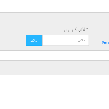
تلاش کریں
تلاش کرنے کے لئے یہاں ٹائپ کریں
For 