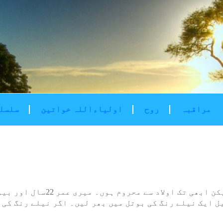
مراقبہ
روح
اولیاءاللہ خواتین
سلسلۂ
ل ایک نیلے رنگ کی بوتل میں بھر لیں۔ اگر نیلے رنگ کی 