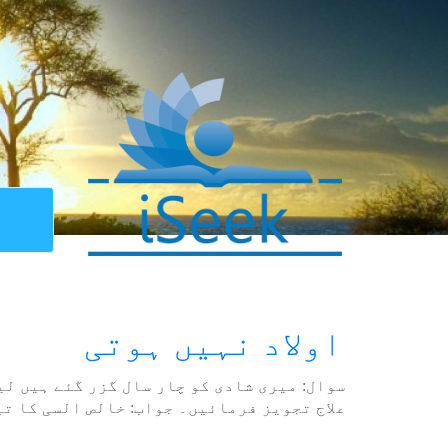
اولاد نہیں ہوتی
علاج تجویز فرمائیں۔ جواب: خالص السی کا تی