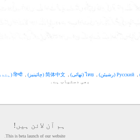
Русский
(
رشیئن
)
ไทย
(
تھائی
)
简体中文
(
چائینیز
)
हिन्दी
(
ہندی
بھی دستیاب ہے۔
ہم آن لائن ہیں!
This is beta launch of our website.