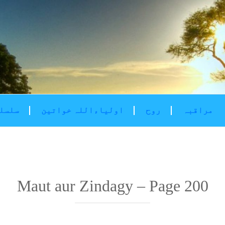
مراقبہ
روح
اولیاءاللہ خواتین
سلسلۂ
Maut aur Zindagy – Page 200