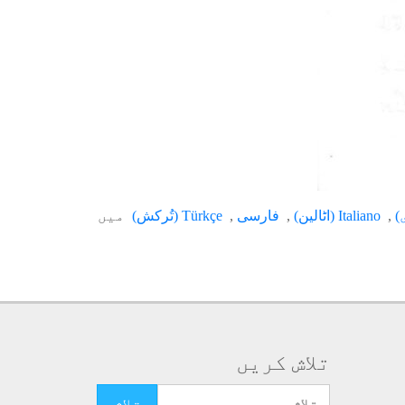
)
Italiano
(
اٹالین
)
فارسی
Türkçe
(
تُرکش
)
میں
تلاش کریں
تلاش کرنے کے لئے یہاں ٹائپ کریں