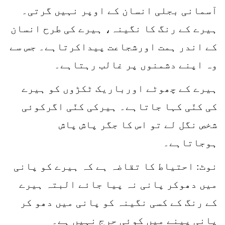
آسمانی بجلی انسان کے اوپر نہیں گرتی۔
ہیرے کے رنگ کا نگینہ، ہیرے کی طرح انسان
کے اندر ہمت اورشجاعت پیداکرتاہے۔ جس سے
وہ اپنے دشمنوں پر غالب رہتاہے۔
ہیرے کے چھوٹے اورباریک ٹکڑوں کو ہیرے
کی کنّی کہا جاتاہے۔ ہیرکی کنّی اگرکوئی
شخص نگل لے تو اس کا جگر پاش پاش
ہوجاتاہے۔
نوٹ: احتیاط کا تقاضہ ہے کہ ہیرے کو پانی
میں دھوکر پانی نہ پیا جائے البتہ ہیرے
کے رنگ کے کسی نگینہ کو پانی میں دھو کر
پانی پینے میں کوئی حرج نہیں ہے۔