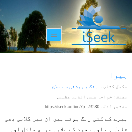
Toggle
navigation
ہیرا
مکمل کتاب :
رنگ و روشنی سے علاج
مصنف : خواجہ شمس الدّین عظیمی
مختصر لنک :
https://iseek.online/?p=23580
ہیرے کے کئی رنگ ہوتے ہیں ان میں گلابی بھی
شامل ہے اور سفید کے علاوہ سبزی مائل اور