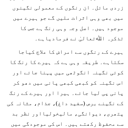
زردی مائل۔ ان رنگوں کے معمولی نگینوں
میں بھی وہی اثرات ملیں گے جو ہیرے میں
موجود ہیں۔ اصل وجہ وہی رنگ ہے جس کا
تذکرہ اﷲتعالیٰ نے فرمادیاہے۔
ہیرے کے رنگوں سے امراض کا علاج کیاجا
سکتاہے۔ طریقہ وہی ہے کہ ہیرے کا رنگ کا
کوئی نگینہ انگوٹھی میں پہنا جائے اور
اس نگینہ کو کبھی کبھی پانی میں دھو کر
پانی پی لیا جائے۔ ہیرا اور ہیرے کے رنگ
کے نگینے برص (سفید داغ)، جذام، مثانہ کی
پتھری، دیوانگی، مالیخولیااور نظر بد
سے محفوظ رکھتے ہیں۔ اس کی موجودگی میں