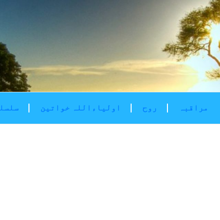
مراقبہ
روح
اولیاءاللہ خواتین
سلسلۂ