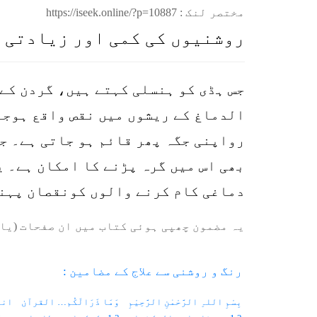
مختصر لنک :
https://iseek.online/?p=10887
روشنیوں کی کمی اور زیادتی 
جس ہڈی کو ہنسلی کہتے ہیں، گردن کے 
الدماغ کے ریشوں میں نقص واقع ہوجا
رواپنی جگہ پھر قائم ہو جاتی ہے۔ جہ
بھی اس میں گرہ پڑنے کا امکان ہے۔ ی
دماغی کام کرنے والوں کونقصان پہنچ
یہ مضمون چھپی ہوئی کتاب میں ان صفحات (یا 
رنگ و روشنی سے علاج کے مضامین :
بِسْمِ اللہِ الرَّحْمٰنِ الرَّحِیْمِ
وَمَا ذَرَالَکُم… القرآن
انت