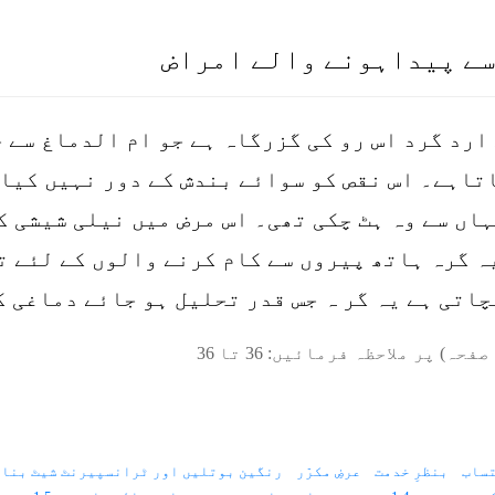
سے پیداہونے والے امراض
ارد گرد اس رو کی گزرگاہ ہے جو ام الدماغ سے چ
تاہے۔ اس نقص کو سوائے بندش کے دور نہیں کیا 
اں سے وہ ہٹ چکی تھی۔ اس مرض میں نیلی شیشی ک
ہ گرہ ہاتھ پیروں سے کام کرنے والوں کے لئے 
اتی ہے یہ گر ہ جس قدر تحلیل ہو جائے دماغی ک
صفحہ) پر ملاحظہ فرمائیں:
36
تا
36
ساب
بنظرِ خدمت
عرضِ مکرّر
رنگین بوتلیں اور ٹرانسپیرنٹ شیٹ بنان