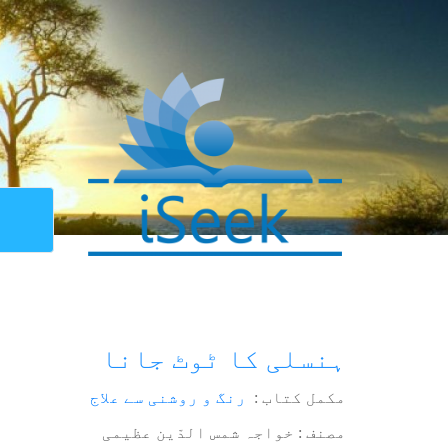
ہنسلی کا ٹوٹ جانا
مکمل کتاب :
رنگ و روشنی سے علاج
مصنف : خواجہ شمس الدّین عظیمی