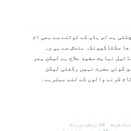
p
o
لتی ہے اس ہڈی کے ٹوٹنے سے بھی ام
جا سکتاکیونکہ بندش سے ہی وہ
اتیل نہایت مفید علاج ہے لیکن پھر
تو کوئی مضرت نہیں رکھتی لیکن
ام کرنے والوں کے لئے بہترہے۔
ے کا طریقہ
1.1 - زندگی اور رنگ