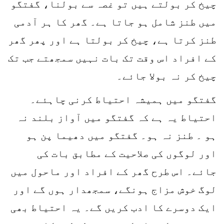
چیخ کر بولتے ہیں تو غصہ سے بولنا، گفتگو
میں طنز شامل ہو جاتا ہے۔ گھر کا ہر آدمی
طنز کرتا ہے، چیخ کر بولتا ہے اور پھر گھر
کے افراد اس وقت تک بات نہیں سمجھتے جب تک
چیخ کر نہ بولا جائے۔
گفتگو میں ہمیشہ احتیاط کرنی چاہئے۔
احتیاط یہ ہے کہ گفتگو میں آواز بلند نہ
ہو ۔ طنز نہ ہو۔ گفتگو میں دھیما پن ہو
اور لوگوں کی صلاحیت کے مطابق بات کی
جائے۔ اس طرح گھر کے افراد اور ماحول میں
لوگ خوش مزاج ہونگے، سمجھدار ہوں گے اور
ایک دوسرے کا ادب کریں گے۔ یہ احتیاط بھی