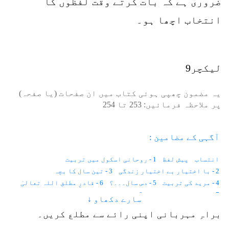
ضروری ہے کہ بات کرتے وقت لفظوں کا
انتخاب اچھا ہو۔
لیکچر9
یہ مضمون چھپی ہوئی کتاب میں ان صفحات (یا صفحہ)
پر ملاحظہ فرمائیں:
253
تا
254
آگہی کے مضامین :
انتساب
پیش لفظ
1 - روحانی اسکول میں تربیت
2 - با اختیار بے اختیار زندگی
3 - تین سال کا بچہ
4 - مرید کی تربیت
5 - دس سال۔۔۔؟
6 - قادرِ مطلق اللہ تعالیٰ
7 - موت حفاظت کرتی ہے
8 - باہر نہیں ہم اندر دیکھتے ہیں
سارے دکھاو ↓
9 - اطلاع کہاں سے آتی ہے؟
10 - نیند اور شعور
11 - قانون
براہِ مہربانی اپنی رائے سے مطلع کریں۔
12 - لازمانیت اور زمانیت
13 - مثال
14 - وقت۔۔۔؟