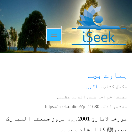
Toggle
navigation
ہمارے بچے
مکمل کتاب :
آگہی
مصنف : خواجہ شمس الدین عظیمی
مختصر لنک :
https://iseek.online/?p=11680
مورخہ 9مارچ 2001 ؁ء بروز جمعتہ المبارک
حضورﷺ کا ارشاد ہے۔۔۔