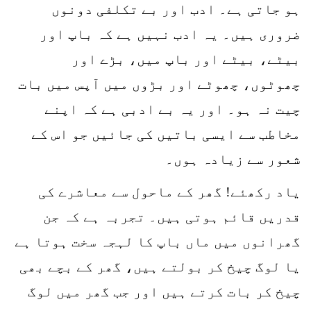
ہو جاتی ہے۔ ادب اور بے تکلفی دونوں
ضروری ہیں۔ یہ ادب نہیں ہے کہ باپ اور
بیٹے، بیٹے اور باپ میں، بڑے اور
چھوٹوں، چھوٹے اور بڑوں میں آپس میں بات
چیت نہ ہو۔ اور یہ بے ادبی ہے کہ اپنے
مخاطب سے ایسی باتیں کی جائیں جو اس کے
شعور سے زیادہ ہوں۔
یاد رکھئے! گھر کے ماحول سے معاشرے کی
قدریں قائم ہوتی ہیں۔ تجربہ ہے کہ جن
گھرانوں میں ماں باپ کا لہجہ سخت ہوتا ہے
یا لوگ چیخ کر بولتے ہیں، گھر کے بچے بھی
چیخ کر بات کرتے ہیں اور جب گھر میں لوگ