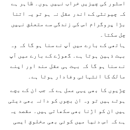
اسٹور کی چیزیں خراب نہیں ہوں۔ ظاہر ہے
کہ چیونٹی کے اندر عقل نہ ہو تو یہ اتنا
بڑا پروگرام اس کی زندگی سے متعلق نہیں
چل سکتا۔
ہاتھی کے بارے میں آپ نے سنا ہو گا کہ وہ
بہت ذہین ہوتا ہے۔ گھوڑے کے بارے میں آپ
نے سنا ہو گا کہ بہت ہی عقل مند اور اپنے
مالک کا انتہائی وفادار ہوتا ہے۔
چڑیوں کا بھی یہی عمل ہے کہ جب ان کے بچے
ہوتے ہیں تو وہ ان بچوں کو دانہ بھی دیتی
ہیں ان کو اڑنا بھی سکھاتی ہیں۔ مقصد یہ
ہے کہ اس دنیا میں کوئی بھی مخلوق ایسی