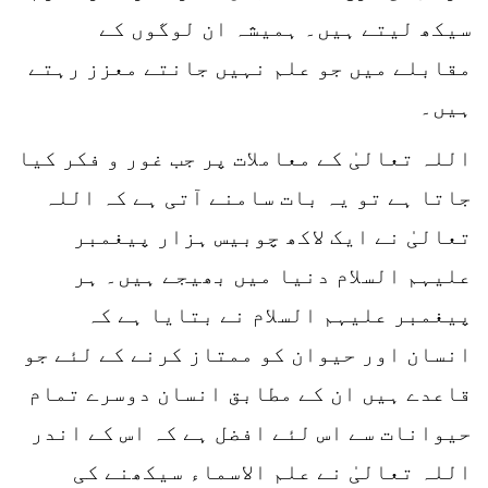
سیکھ لیتے ہیں۔ ہمیشہ ان لوگوں کے
مقابلے میں جو علم نہیں جانتے معزز رہتے
ہیں۔
اللہ تعالیٰ کے معاملات پر جب غور و فکر کیا
جاتا ہے تو یہ بات سامنے آتی ہے کہ اللہ
تعالیٰ نے ایک لاکھ چوبیس ہزار پیغمبر
علیہم السلام دنیا میں بھیجے ہیں۔ ہر
پیغمبر علیہم السلام نے بتایا ہے کہ
انسان اور حیوان کو ممتاز کرنے کے لئے جو
قاعدے ہیں ان کے مطابق انسان دوسرے تمام
حیوانات سے اس لئے افضل ہے کہ اس کے اندر
اللہ تعالیٰ نے علم الاسماء سیکھنے کی