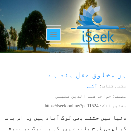
Toggle
navigation
ہر مخلوق عقل مند ہے
مکمل کتاب :
آگہی
مصنف : خواجہ شمس الدین عظیمی
مختصر لنک :
https://iseek.online/?p=11524
دنیا میں جتنے بھی لوگ آباد ہیں وہ اس بات
کو اچھی طرح جانتے ہیں کہ وہ لوگ جو علوم