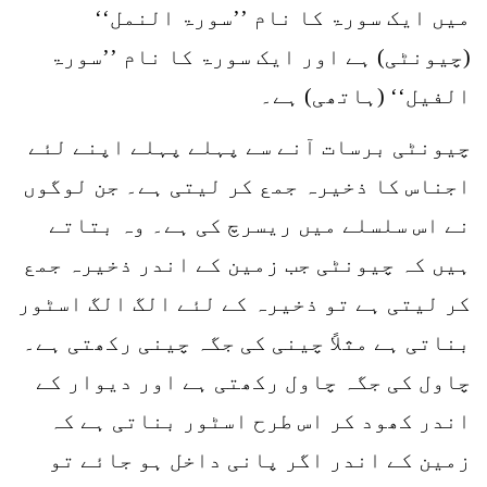
میں ایک سورۃ کا نام ’’سورۃ النمل‘‘
(چیونٹی) ہے اور ایک سورۃ کا نام ’’سورۃ
الفیل‘‘ (ہاتھی) ہے۔
چیونٹی برسات آنے سے پہلے پہلے اپنے لئے
اجناس کا ذخیرہ جمع کر لیتی ہے۔ جن لوگوں
نے اس سلسلے میں ریسرچ کی ہے۔ وہ بتاتے
ہیں کہ چیونٹی جب زمین کے اندر ذخیرہ جمع
کر لیتی ہے تو ذخیرہ کے لئے الگ الگ اسٹور
بناتی ہے مثلاً چینی کی جگہ چینی رکھتی ہے۔
چاول کی جگہ چاول رکھتی ہے اور دیوار کے
اندر کھود کر اس طرح اسٹور بناتی ہے کہ
زمین کے اندر اگر پانی داخل ہو جائے تو