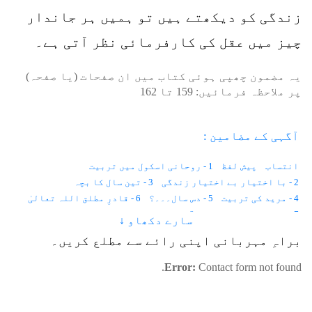
زندگی کو دیکھتے ہیں تو ہمیں ہر جاندار
چیز میں عقل کی کارفرمائی نظر آتی ہے۔
یہ مضمون چھپی ہوئی کتاب میں ان صفحات (یا صفحہ)
پر ملاحظہ فرمائیں:
159
تا
162
آگہی کے مضامین :
انتساب
پیش لفظ
1 - روحانی اسکول میں تربیت
2 - با اختیار بے اختیار زندگی
3 - تین سال کا بچہ
4 - مرید کی تربیت
5 - دس سال۔۔۔؟
6 - قادرِ مطلق اللہ تعالیٰ
7 - موت حفاظت کرتی ہے
8 - باہر نہیں ہم اندر دیکھتے ہیں
سارے دکھاو ↓
9 - اطلاع کہاں سے آتی ہے؟
10 - نیند اور شعور
11 - قانون
براہِ مہربانی اپنی رائے سے مطلع کریں۔
12 - لازمانیت اور زمانیت
13 - مثال
14 - وقت۔۔۔؟
15 - زمین پر پہلا انسان
16 - خالق اور مخلوق
Error:
Contact form not found.
17 - مٹی خلاء ہے۔۔۔
18 - عورت کے دو رُخ
19 - قانون
20 - ہابیل و قابیل
21 - آگ اور قربانی
22 - آدم زاد کی پہلی موت
23 - روشنی اور جسم