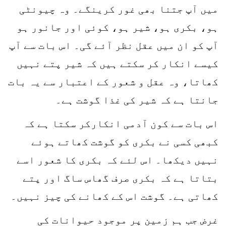
میں آپ جتنا بھی غور کرینگے۔ وہ چیونٹی
ہو، بکری ہو، شیر ہو، کوئی اور جانور ہو
آپ کو ان میں عقل نظر آئے گی۔ اس بات سے آپ
کیسے انکار کر سکتے ہیں کہ شیر پتے نہیں
کھاتا، وہ عقل و شعور کے اعتبار سے یہ بات
جانتا ہے کہ شیر کی غذا گوشت ہے۔
اس بات سے کون آدمی انکارکر سکتا ہے کہ
کبھی کسی نے بکری کو گوشت کھاتے ہوئے
نہیں دیکھا۔ اس لئے کہ بکری کا شعور اسے
بتاتا ہے کہ بکری صرف گھاس ساگ اور پتے
کھاتی ہے۔ گوشت اس کے کھانے کی چیز نہیں۔
غرض جب ہم زمین پر موجود حیوانات کی