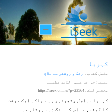
Toggle
navigation
کہربا
مکمل کتاب :
رنگ و روشنی سے علاج
مصنف : خواجہ شمس الدّین عظیمی
مختصر لنک :
https://iseek.online/?p=23564
کہربا دراصل پتھرنہیں ہے بلکہ ایک درخت
کا گوندہے۔ اس کا رنگ زرد ہوتاہے۔