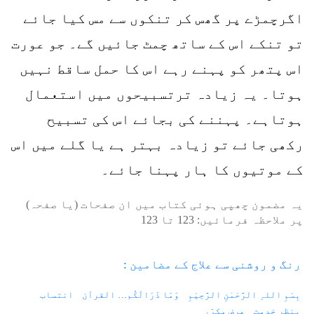
اگرچمڑے پر گھس کر تنکوں سے مس کیا جائے
تو تنکے اس کے ساتھ چمٹ جائیں گے۔ جو عورت
اس پتھر کو پہنے رہے اس کا حمل ساقط نہیں
ہوتا۔ یہ زیادہ ترتسبیحوں میں استعمال
ہوتاہے۔ پہننے کی بجائے اس کی تسبیح
رکھی جائے تو زیادہ بہتر ہے یا گلے میں اس
کے موتیوں کا ہار پہنا جائے۔
یہ مضمون چھپی ہوئی کتاب میں ان صفحات (یا صفحہ)
پر ملاحظہ فرمائیں:
123
تا
123
رنگ و روشنی سے علاج کے مضامین :
بِسْمِ اللہِ الرَّحْمٰنِ الرَّحِیْمِ
وَمَا ذَرَالَکُم… القرآن
انتساب
بنظرِ خدمت
عرضِ مکرّر