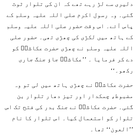
دلیری سے لڑ رہے تھے کہ ان کی تلوار ٹوٹ
گئی۔ وہ رسول اکرم صلی اللہ علیہ وسلم کے
پاس آئے۔ اس وقت حضور صلی اللہ علیہ وسلم
کے ہاتھ میں لکڑی کی چھڑی تھی۔ حضور صلی
اللہ علیہ وسلم نے چھڑی حضرت عکاشہؓ کو
دے کر فرمایا ۔ ’’عکاشہؓ جاؤ جنگ جاری
رکھو۔‘‘
حضرت عکاشہؓ نے چھڑی ہاتھ میں لی تو وہ
مضبوط، چمکدار اور تیز دھار تلوار بن
گئی۔ حضرت عکاشہؓ نے جنگ بدر کی فتح تک اس
تلوار کو استعمال کیا۔ اس تلوار کا نام
’’العون‘‘ تھا۔