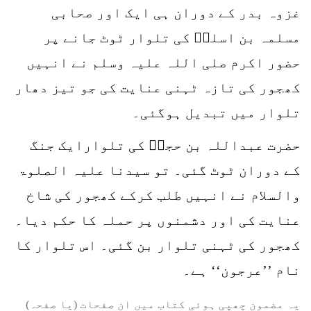
غزوہ بدر کے دوران ہی ایک اور صحابی
مسلمہ بن اسلمؓ کی تلوار ٹوٹ جانے پر
حضور اکرم صلی اللہ علیہ وسلم نے انہیں
کھجور کی تازہ ٹہنی عنایت کی جو تیز دھار
تلوار میں تبدیل ہوگئی۔
حضرت عبداللہ بن حجشؓ کی تلوارایک جنگ
کے دوران ٹوٹ گئی۔ تو سیدنا علیہ الصلوۃ
والسلام نے انہیں طلب کرکے کھجور کی شاخ
عنایت کی اور دشمنوں پر حملہ کا حکم دیا۔
کھجور کی ٹہنی تلوار بن گئی۔ اس تلوار کا
نام ’’عرجون‘‘ ہے۔
یہ مضمون چھپی ہوئی کتاب میں ان صفحات (یا صفحہ)