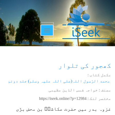
Toggle
navigation
کھجور کی تلوار
مکمل کتاب :
محمد الرّسول اللہ(صلی اللہ علیہ وسلم) جلد دوئم
مصنف : خواجہ شمس الدّین عظیمی
مختصر لنک :
https://iseek.online/?p=12984
غزوہ بدر میں حضرت عکاشہؓ بن محض بڑی