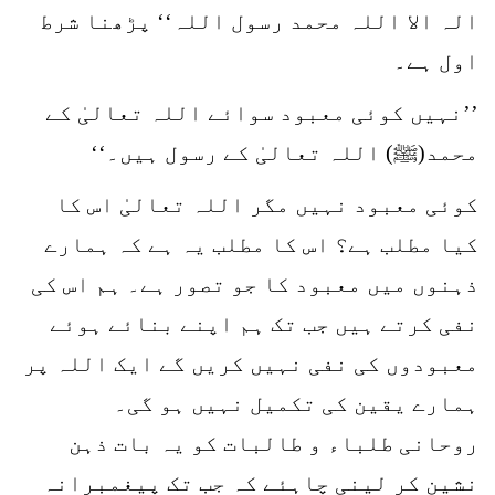
الہ الا اللہ محمد رسول اللہ‘‘ پڑھنا شرط
اول ہے۔
’’نہیں کوئی معبود سوائے اللہ تعالیٰ کے
محمد(ﷺ) اللہ تعالیٰ کے رسول ہیں۔‘‘
کوئی معبود نہیں مگر اللہ تعالیٰ اس کا
کیا مطلب ہے؟ اس کا مطلب یہ ہے کہ ہمارے
ذہنوں میں معبود کا جو تصور ہے۔ ہم اس کی
نفی کرتے ہیں جب تک ہم اپنے بنائے ہوئے
معبودوں کی نفی نہیں کریں گے ایک اللہ پر
ہمارے یقین کی تکمیل نہیں ہو گی۔
روحانی طلباء و طالبات کو یہ بات ذہن
نشین کر لینی چاہئے کہ جب تک پیغمبرانہ