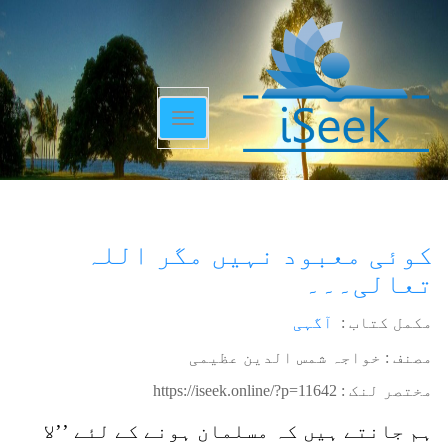
Toggle
navigation
کوئی معبود نہیں مگر اللہ
تعالی۔۔۔
مکمل کتاب :
آگہی
مصنف : خواجہ شمس الدین عظیمی
مختصر لنک :
https://iseek.online/?p=11642
ہم جانتے ہیں کہ مسلمان ہونے کے لئے ’’لا