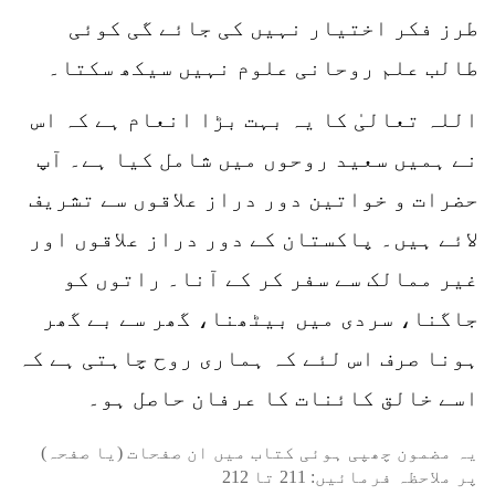
طرز فکر اختیار نہیں کی جائے گی کوئی
طالب علم روحانی علوم نہیں سیکھ سکتا۔
اللہ تعالیٰ کا یہ بہت بڑا انعام ہے کہ اس
نے ہمیں سعید روحوں میں شامل کیا ہے۔ آپ
حضرات و خواتین دور دراز علاقوں سے تشریف
لائے ہیں۔ پاکستان کے دور دراز علاقوں اور
غیر ممالک سے سفر کر کے آنا۔ راتوں کو
جاگنا، سردی میں بیٹھنا، گھر سے بے گھر
ہونا صرف اس لئے کہ ہماری روح چاہتی ہے کہ
اسے خالق کائنات کا عرفان حاصل ہو۔
یہ مضمون چھپی ہوئی کتاب میں ان صفحات (یا صفحہ)
پر ملاحظہ فرمائیں:
211
تا
212