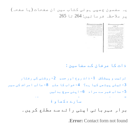
یہ مضمون چھپی ہوئی کتاب میں ان صفحات (یا صفحہ)
پر ملاحظہ فرمائیں:
264
تا
265
ذات کا عرفان کے مضامین :
ترتیب و پیشکش
1 - ذات روح اور جسم
2 - روشنی کی رفتار
3 - ٹیلی پیتھی کیا ہے؟
4 - خواب کا علم
8 - عالم اعراف کی سیر
5 - عذاب قبر سے مراد
6 - اپنی سوچ بدلیں
7 - دنیا آخرت کی کھیتی
9 - اللہ کو پہچانئے
10 - اللہ کا امین
سارے دکھاو ↓
12 - مرد حق
11 - ذات مطلق کی شناخت
براہِ مہربانی اپنی رائے سے مطلع کریں۔
13 - تعویذ اور ہندسے کیا کام کرتے ہیں؟
15 - جنات کی حقیقت
14 - عالم اعراف اور عالم برزخ میں فرق
Error:
Contact form not found.
16 - اہرام مصر کیا ہیں؟
17 - اللہ کی جان
20 - روح امر الٰہی ہے