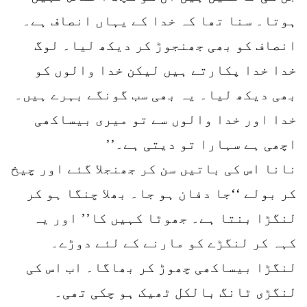
ہوتا۔ سنا تھا کہ خدا کے یہاں انصاف ہے۔
انصاف کو بھی جھنجوڑ کر دیکھ لیا۔ لوگ
خدا خدا پکارتے ہیں لیکن خدا والوں کو
بھی دیکھ لیا۔ یہ بھی سب گونگے بہرے ہیں۔
خدا اور خدا والوں سے تو میری بیساکھی
اچھی ہے سہارا تو دیتی ہے۔’’
نانا اس کی باتیں سن کر جھنجلا گئے اور چیخ
کر بولے ‘‘جا دفان ہو جا۔ بھلا چنگا ہو کر
لنگڑا بنتا ہے۔ جھوٹا کہیں کا’’ اور یہ
کہہ کر لنگڑے کو مارنے کے لئے دوڑے۔
لنگڑا بیساکھی چھوڑ کر بھاگا۔ اب اس کی
لنگڑی ٹانگ بالکل ٹھیک ہو چکی تھی۔