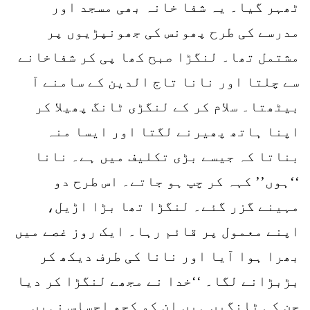
ٹھہر گیا۔ یہ شفا خانہ بھی مسجد اور
مدرسے کی طرح پھونس کی جھونپڑیوں پر
مشتمل تھا۔ لنگڑا صبح کھا پی کر شفاخانے
سے چلتا اور نانا تاج الدین کے سامنے آ
بیٹھتا۔ سلام کر کے لنگڑی ٹانگ پھیلا کر
اپنا ہاتھ پھیرنے لگتا اور ایسا منہ
بناتا کہ جیسے بڑی تکلیف میں ہے۔ نانا
‘‘ہوں’’ کہہ کر چپ ہو جاتے۔ اس طرح دو
مہینے گزر گئے۔ لنگڑا تھا بڑا اڑیل،
اپنے معمول پر قائم رہا۔ ایک روز غصے میں
بھرا ہوا آیا اور نانا کی طرف دیکھ کر
بڑبڑانے لگا۔ ‘‘خدا نے مجھے لنگڑا کر دیا
جن کی ٹانگیں ہیں ان کو کچھ احساس نہیں