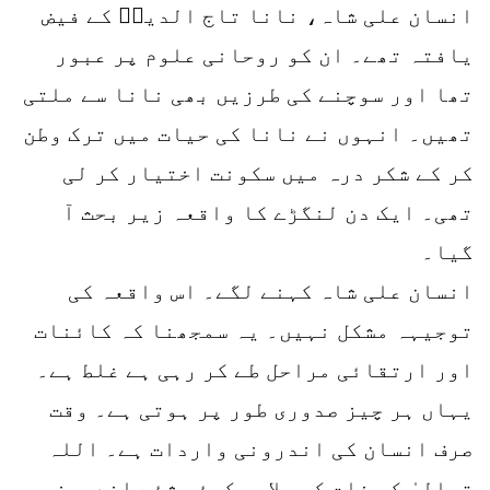
انسان علی شاہ، نانا تاج الدینؒ کے فیض
یافتہ تھے۔ ان کو روحانی علوم پر عبور
تھا اور سوچنے کی طرزیں بھی نانا سے ملتی
تھیں۔ انہوں نے نانا کی حیات میں ترک وطن
کر کے شکر درہ میں سکونت اختیار کر لی
تھی۔ ایک دن لنگڑے کا واقعہ زیر بحث آ
گیا۔
انسان علی شاہ کہنے لگے۔ اس واقعہ کی
توجیہہ مشکل نہیں۔ یہ سمجھنا کہ کائنات
اور ارتقائی مراحل طے کر رہی ہے غلط ہے۔
یہاں ہر چیز صدوری طور پر ہوتی ہے۔ وقت
صرف انسان کی اندرونی واردات ہے۔ اللہ
تعالیٰ کی ذات کے علاوہ کوئی شئے اندرونی