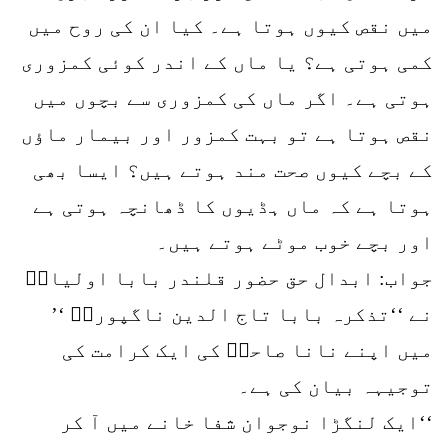
میں نقص کیوں ہوتا ہے۔ کیا ان کی روح میں
کمی ہوتی ہے؟ یا ماں کے اندر کوئی کمزوری
ہوتی ہے۔ اگر ماں کی کمزوری سے بچوں میں
نقص ہوتا ہے تو بہت کمزور اور بیمار ماؤں
کے بچے کیوں صحت مند ہوتے ہیں؟ ایسا بھی
ہوتا ہے کہ ماں ہڈیوں کا ڈھانچہ ہوتی ہے
اور بچے خوب موٹے ہوتے ہیں۔
جواب: ابدال حق حضور قلندر بابا اولیاءؒ
نے ‘‘تذکرہ بابا تاج الدین ناگپوریؒ ‘’
میں اپنے نانا صاحبؒ کی ایک کرامت کی
توجیہہ بیان کی ہے۔
‘‘ایک لنگڑا نوجوان شفا خانے میں آ کر