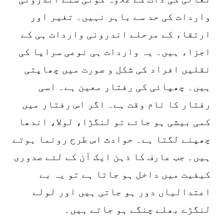
واردات کی حد سے باہر نہیں۔ تغیر اور
ارتقاء کے مرحلے اندرونی واردات ہی کے
اجزاء ہیں۔ یہ واردات ہی نوعی سراپا کی
نقلیں افراد کی شکل و صورت میں چھاپتی
ہیں۔ چھپائی کی رفتار معین ہے۔ اسی
رفتار کا نام وقت ہے۔ اگر اس رفتار میں
کمی بیشی ہو جائے تو لنگڑا، لولا، اندھا
چھپنے لگتا ہے۔ حوادث اس طرح رونما ہوتے
ہیں۔ جب عارف کا ذہن ایک آن کے لئے صدوری
کیفیت میں داخل ہو جاتا ہے تو یہ بے
اعتدالیاں دور ہو جاتی ہیں اور لولے
لنگڑے بھلے چنگے ہو جاتے ہیں۔