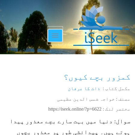
Toggle
navigation
کمزور بچے کیوں؟
مکمل کتاب :
ذات کا عرفان
مصنف : خواجہ شمس الدین عظیمی
مختصر لنک :
https://iseek.online/?p=6622
سوال: دنیا میں بہت سارے بچے معذور پیدا
ہوتے ہیں۔ پیدائشی طور پر معذور بچوں