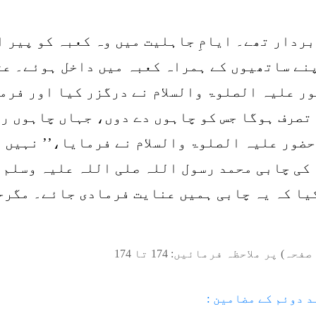
ردار تھے۔ ایامِ جاہلیت میں وہ کعبہ کو پیر ا
نے ساتھیوں کے ہمراہ کعبہ میں داخل ہوئے۔ عثم
ر علیہ الصلوۃ والسلام نے درگزر کیا اور فرم
تصرف ہوگا جس کو چاہوں دے دوں، جہاں چاہوں رک
حضور علیہ الصلوۃ والسلام نے فرمایا،’’ نہیں 
 کی چابی محمد رسول اللہ صلی اللہ علیہ وسلم 
کیا کہ یہ چابی ہمیں عنایت فرمادی جائے۔ مگرح
صفحہ) پر ملاحظہ فرمائیں:
174
تا
174
د دوئم کے مضامین :