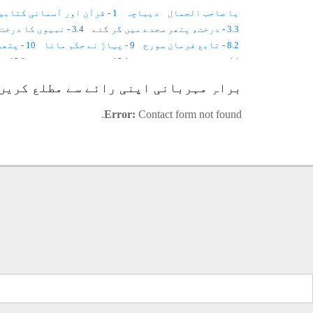
یا صاحب الجمال
دیباچہ
1 - قرآن اور آسمانی کتابیں
3.3 - درخت، پتھر سجدے میں گر گئے
3.4 - نبیوں کا درخت
8.2 - تابع فرمان سورج
9 - پہاڑ نے حکم مانا
10 - پتھر حضورصلی اللہ علیہ وسلم کے لئے موم ہو گئے
14 - حنین جذع کا واقعہ
15.1 - کھجور کی تلوار
15.2 - لاٹھی قندیل بن گئی
16.2 - اونٹ نے شکایت کی
16.3 - ہرنی نے حضور صلی اللہ علیہ وسلم سے بات کی
براہِ مہربانی اپنی رائے سے مطلع کریں
18.4 - ابو ہریرہؓ کی ماں
18.5 - اندھی آنکھ میں بینائی
Error:
Contact form not found.
22.2 - بائیکاٹ
22.3 - سراقہ اور کنگن
23 - دست رحمت