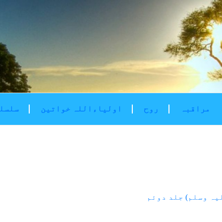
مراقبہ
روح
اولیاءاللہ خواتین
سلسلۂ
یہ وسلم) جلد دوئم