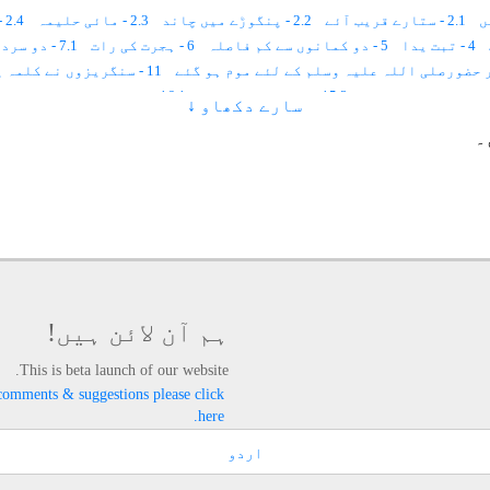
2.1 - ستارے قریب آئے
2.2 - پنگوڑے میں چاند
2.3 - مائی حلیمہ
2.4 - دو اجنبی
4 - تبت یدا
5 - دو کمانوں سے کم فاصلہ
6 - ہجرت کی رات
7.1 - دو سردار
11 - سنگریزوں نے کلمہ پڑھا
15.3 - لکڑی میں روشنی
16.1 - اونٹ نے حضور صلی اللہ علیہ وسلم کے قدموں میں سر رکھا
سارے دکھاو ↓
17 - اور آپؐ نے نہیں پھینکی مٹھی خاک
18.1 - مستجاب الدعٰوۃ
۔
18.6 - کھانے میں برکت
19 - جنگ خندق
20 - حضرت عائشہؓ کی برأت
21 - حدیبیہ 
24 - جن نے کہا ۔۔۔۔۔۔۔۔۔۔ جلدی چلو
25.1 - بچانے والا اللہ ہے
25.2 - مغربی حاجی ۔۔۔۔۔۔۔۔۔۔۔۔؟
ہم آن لائن ہیں!
This is beta launch of our website.
comments & suggestions please click
here.
اردو