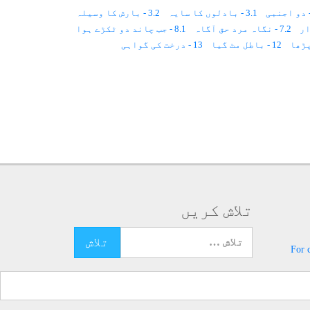
3.1 - بادلوں کا سایہ
3.2 - بارش کا وسیلہ
7.2 - نگاہ مرد حق آگاہ
8.1 - جب چاند دو ٹکڑے ہوا
12 - باطل مٹ گیا
13 - درخت کی گواہی
18.2 - شیر آیا
18.3 - پانی برسا
22.1 - کعبہ کی کنجی
میں کنواں
تلاش کریں
تلاش کرنے کے لئے یہاں ٹائپ کریں
For 