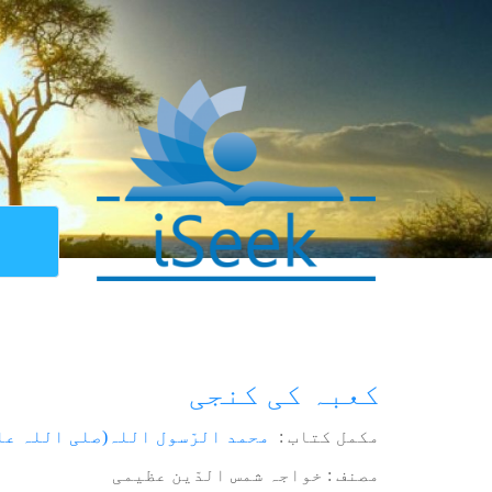
کعبہ کی کنجی
مکمل کتاب :
محمد الرّسول اللہ(صلی اللہ عل
مصنف : خواجہ شمس الدّین عظیمی