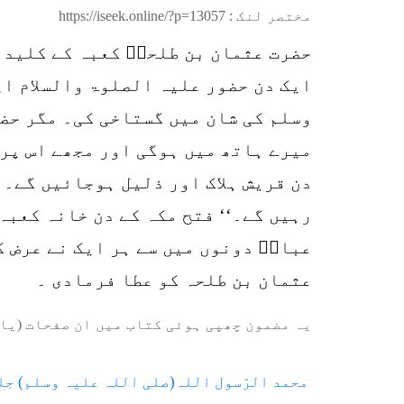
مختصر لنک :
https://iseek.online/?p=13057
حضرت عثمان بن طلحہؓ کعبہ کے کلید ب
ایک دن حضور علیہ الصلوۃ والسلام اپ
وسلم کی شان میں گستاخی کی۔ مگر حضو
میرے ہاتھ میں ہوگی اور مجھے اس پر 
دن قریش ہلاک اور ذلیل ہوجائیں گے۔ 
رہیں گے۔‘‘ فتح مکہ کے دن خانہ کعبہ
عباسؓ دونوں میں سے ہر ایک نے عرض 
عثمان بن طلحہ کو عطا فرمادی ۔
یہ مضمون چھپی ہوئی کتاب میں ان صفحات (یا 
محمد الرّسول اللہ(صلی اللہ علیہ وسلم) جل