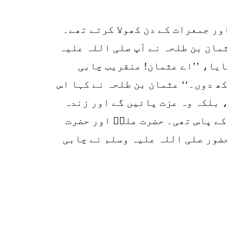
p
ور جمعرات کے دن کھولا کرتے تھے۔
o
ان بن طلحہ نے آپ صلی اللہ علیہ
ایا، ’’اے عثمان! عنقریب چابی
ھ دوں۔‘‘ عثمان بن طلحہ نے کہا اس
، بلکہ وہ عزت پائیں گے اور زندہ
کے پاس تھی۔ حضرت علیؓ اور حضرت
ضور صلی اللہ علیہ وسلم نے چابی