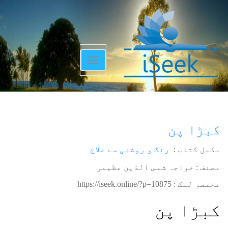
Toggle
navigation
کبڑا پن
مکمل کتاب :
رنگ و روشنی سے علاج
مصنف : خواجہ شمس الدّین عظیمی
مختصر لنک :
https://iseek.online/?p=10875
کبڑا پن