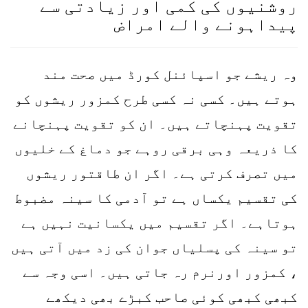
روشنیوں کی کمی اور زیادتی سے
پیداہونے والے امراض
وہ ریشے جو اسپائنل کورڈ میں صحت مند
ہوتے ہیں۔ کسی نہ کسی طرح کمزور ریشوں کو
تقویت پہنچاتے ہیں۔ ان کو تقویت پہنچانے
کا ذریعہ وہی برقی روہے جو دماغ کے خلیوں
میں تصرف کرتی ہے۔ اگر ان طاقتور ریشوں
کی تقسیم یکساں ہے تو آدمی کا سینہ مضبوط
ہوتاہے۔ اگر تقسیم میں یکسانیت نہیں ہے
تو سینہ کی پسلیاں جوان کی زد میں آتی ہیں
، کمزور اورنرم رہ جاتی ہیں۔ اسی وجہ سے
کبھی کبھی کوئی صاحب کبڑے بھی دیکھے