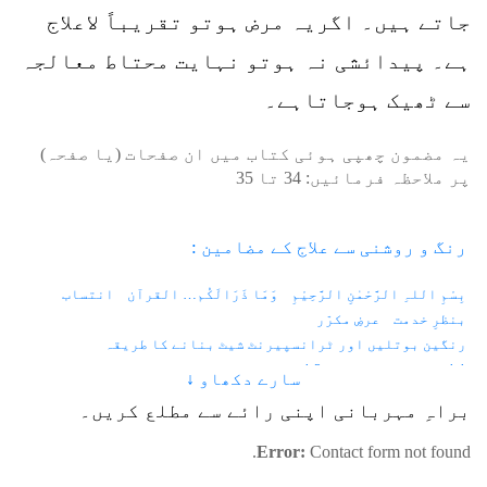
جاتے ہیں۔ اگریہ مرض ہوتو تقریباً لاعلاج
ہے۔ پیدائشی نہ ہوتو نہایت محتاط معالجہ
سے ٹھیک ہوجاتاہے۔
یہ مضمون چھپی ہوئی کتاب میں ان صفحات (یا صفحہ)
پر ملاحظہ فرمائیں:
34
تا
35
رنگ و روشنی سے علاج کے مضامین :
بِسْمِ اللہِ الرَّحْمٰنِ الرَّحِیْمِ
وَمَا ذَرَالَکُم… القرآن
انتساب
بنظرِ خدمت
عرضِ مکرّر
رنگین بوتلیں اور ٹرانسپیرنٹ شیٹ بنانے کا طریقہ
1.1 - زندگی اور رنگ
1.2 - فوٹان اور الیکٹران
سارے دکھاو ↓
1.3 - کہکشانی نظام اور دو کھرب سورج
براہِ مہربانی اپنی رائے سے مطلع کریں۔
1.4 - دوپیروں اور چار پیروں سے چلنے والے جانور
1.5 - چہرہ میں فلم
1.6 - آسمانی رنگ کیا ہے؟
1.7 - رنگوں کا فرق
Error:
Contact form not found.
1.8 - رنگوں کے خواص
2.1 - مرگی کا دورہ