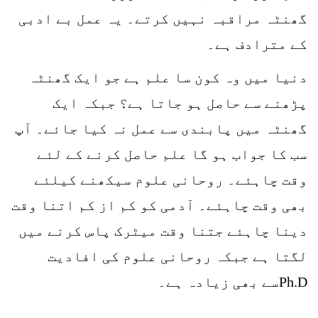
گھنٹہ مراقبہ نہیں کرتے۔ یہ عمل بے ادبی
کے مترادف ہے۔
دنیا میں وہ کون سا علم ہے جو ایک گھنٹہ
پڑھنے سے حاصل ہو جاتا ہے؟ جبکہ ایک
گھنٹہ میں پابندی سے عمل نہ کیا جائے۔ آپ
سب کا جواب ہو گا علم حاصل کرنے کے لئے
وقت چاہئے۔ روحانی علوم سیکھنے کیلئے
بھی وقت چاہئے۔ آدمی کو کم از کم اتنا وقت
دینا چاہئے جتنا وقت میٹرک پاس کرنے میں
لگتا ہے جبکہ روحانی علوم کی افادیت
Ph.Dسے بھی زیادہ ہے۔