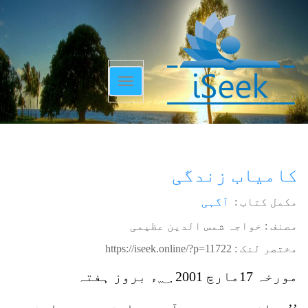
Toggle
navigation
کامیاب زندگی
مکمل کتاب :
آگہی
مصنف : خواجہ شمس الدین عظیمی
مختصر لنک :
https://iseek.online/?p=11722
مورخہ 17مارچ 2001 ؁ء بروز ہفتہ