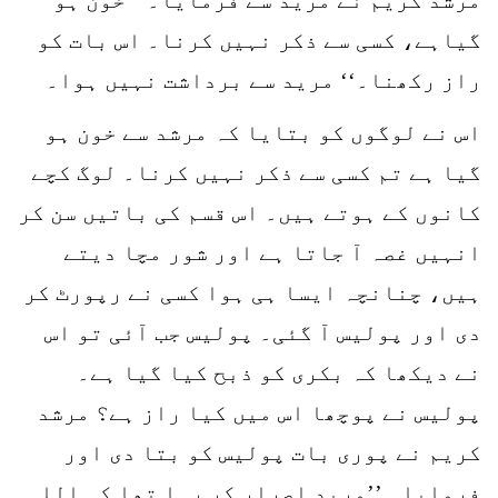
گیاہے، کسی سے ذکر نہیں کرنا۔ اس بات کو
راز رکھنا۔‘‘ مرید سے برداشت نہیں ہوا۔
اس نے لوگوں کو بتایا کہ مرشد سے خون ہو
گیا ہے تم کسی سے ذکر نہیں کرنا۔ لوگ کچے
کانوں کے ہوتے ہیں۔ اس قسم کی باتیں سن کر
انہیں غصہ آ جاتا ہے اور شور مچا دیتے
ہیں، چنانچہ ایسا ہی ہوا کسی نے رپورٹ کر
دی اور پولیس آ گئی۔ پولیس جب آئی تو اس
نے دیکھا کہ بکری کو ذبح کیا گیا ہے۔
پولیس نے پوچھا اس میں کیا راز ہے؟ مرشد
کریم نے پوری بات پولیس کو بتا دی اور
فرمایا۔ ’’مرید اصرار کر رہا تھا کہ اللہ