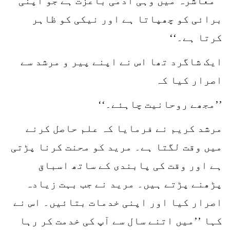
’’معاشرہ میں وہی آدمی باعزت ہے جو اپنی
برائی کو چھپاتا ہے اور نیکی کو ظاہر
کرتا ہے۔‘‘
ایک شاگرد تھا اس نے اپنے پیر و مرشد سے
اصرار کیا کہ
’’مجھے روحانیت چاہئے۔‘‘
مرشد کریم نے فرمایا کہ علم حاصل کرنے
میں وقت لگتا ہے۔ مرید کو محنت کرنا پڑتی
ہے اور وقت کی پابندی کے ساتھ اسباق
پڑھنے پڑتے ہیں۔ مرید نے جب بہت زیادہ
اصرار کیا اور اپنی خدمات بتائیں۔ اس نے
کہا ’’میں اتنے سال سے آپ کی خدمت کر رہا