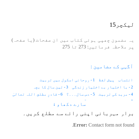
لیکچر15
یہ مضمون چھپی ہوئی کتاب میں ان صفحات (یا صفحہ)
پر ملاحظہ فرمائیں:
273
تا
275
آگہی کے مضامین :
انتساب
پیش لفظ
1 - روحانی اسکول میں تربیت
2 - با اختیار بے اختیار زندگی
3 - تین سال کا بچہ
4 - مرید کی تربیت
5 - دس سال۔۔۔؟
6 - قادرِ مطلق اللہ تعالیٰ
7 - موت حفاظت کرتی ہے
8 - باہر نہیں ہم اندر دیکھتے ہیں
سارے دکھاو ↓
9 - اطلاع کہاں سے آتی ہے؟
10 - نیند اور شعور
11 - قانون
براہِ مہربانی اپنی رائے سے مطلع کریں۔
12 - لازمانیت اور زمانیت
13 - مثال
14 - وقت۔۔۔؟
15 - زمین پر پہلا انسان
16 - خالق اور مخلوق
Error:
Contact form not found.
17 - مٹی خلاء ہے۔۔۔
18 - عورت کے دو رُخ
19 - قانون
20 - ہابیل و قابیل
21 - آگ اور قربانی