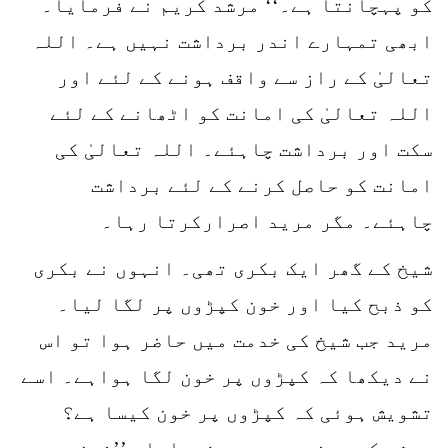
کو پہچانتا ہے۔‘‘ مرشد کریم نے فرمایا۔
ابھی تمہارے اندر برداشت نہیں ہے۔ اللہ
تعالیٰ کے راز سے واقف ہونے کے لئے اور
اللہ تعالیٰ کی امانت کو اٹھانے کے لئے
سکت اور برداشت چاہئے۔ اللہ تعالیٰ کی
امانت کو حاصل کرنے کے لئے برداشت
چاہئے۔ مگر مرید اصرارکرتا رہا۔
شیخ کے گھر ایک بکری تھی۔ انہوں نے بکری
کو ذبح کیا اور خون کپڑوں پر لگا لیا۔
مرید جب شیخ کی خدمت میں حاضر ہوا تو اس
نے دیکھا کہ کپڑوں پر خون لگا ہواہے۔ اسے
تشویش ہوئی کہ کپڑوں پر خون کیسا ہے؟
مرشد کریم نے مرید سے فرمایا۔ ’’خون ہو