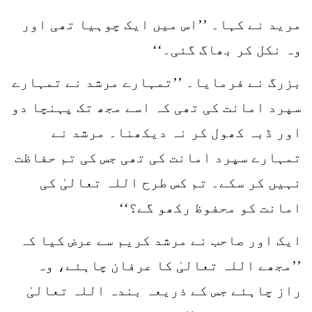
مرید نے کہا۔ ’’اس میں ایک چوہیا تھی اور
وہ نکل کر بھاگ گئی۔‘‘
بزرگ نے فرمایا۔ ’’تمہارے مرشد نے تمہارے
سپرد امانت کی تھی کہ اسے مجھ تک پہنچا دو
اور ڈبہ کھول کر نہ دیکھنا۔ مرشد نے
تمہارے سپرد امانت کی تھی جس کی تم حفاظت
نہیں کر سکے۔ تم کس طرح اللہ تعالیٰ کی
امانت کو محفوظ رکھو گے؟‘‘
ایک اور صاحب نے مرشد کریم سے عرض کیا کہ
’’مجھے اللہ تعالیٰ کا عرفان چاہئے، وہ
راز چاہئے جس کے ذریعہ بندہ اللہ تعالیٰ