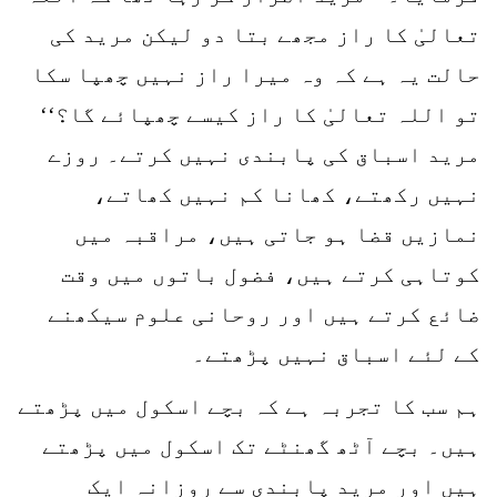
تعالیٰ کا راز مجھے بتا دو لیکن مرید کی
حالت یہ ہے کہ وہ میرا راز نہیں چھپا سکا
تو اللہ تعالیٰ کا راز کیسے چھپائے گا؟‘‘
مرید اسباق کی پابندی نہیں کرتے۔ روزے
نہیں رکھتے، کھانا کم نہیں کھاتے،
نمازیں قضا ہو جاتی ہیں، مراقبہ میں
کوتاہی کرتے ہیں، فضول باتوں میں وقت
ضائع کرتے ہیں اور روحانی علوم سیکھنے
کے لئے اسباق نہیں پڑھتے۔
ہم سب کا تجربہ ہے کہ بچے اسکول میں پڑھتے
ہیں۔ بچے آٹھ گھنٹے تک اسکول میں پڑھتے
ہیں اور مرید پابندی سے روزانہ ایک