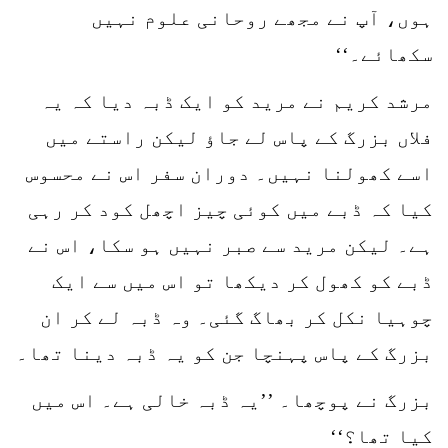
ہوں، آپ نے مجھے روحانی علوم نہیں
سکھائے۔‘‘
مرشد کریم نے مرید کو ایک ڈبہ دیا کہ یہ
فلاں بزرگ کے پاس لے جاؤ لیکن راستے میں
اسے کھولنا نہیں۔ دوران سفر اس نے محسوس
کیا کہ ڈبے میں کوئی چیز اچھل کود کر رہی
ہے۔ لیکن مرید سے صبر نہیں ہو سکا، اس نے
ڈبے کو کھول کر دیکھا تو اس میں سے ایک
چوہیا نکل کر بھاگ گئی۔ وہ ڈبہ لے کر ان
بزرگ کے پاس پہنچا جن کو یہ ڈبہ دینا تھا۔
بزرگ نے پوچھا۔ ’’یہ ڈبہ خالی ہے۔ اس میں
کیا تھا؟‘‘