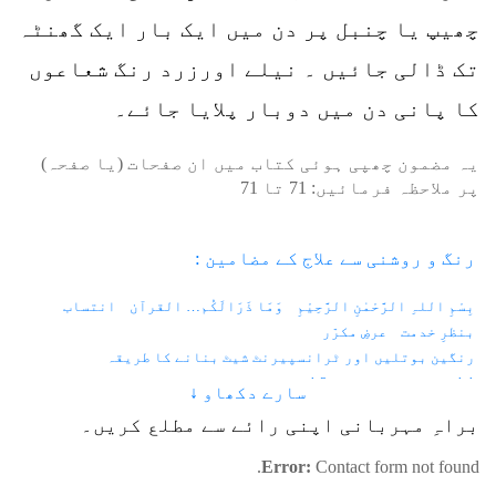
چھیپ یا چنبل پر دن میں ایک بار ایک گھنٹہ
تک ڈالی جائیں ۔ نیلے اورزرد رنگ شعاعوں
کا پانی دن میں دوبار پلایا جائے۔
یہ مضمون چھپی ہوئی کتاب میں ان صفحات (یا صفحہ)
پر ملاحظہ فرمائیں:
71
تا
71
رنگ و روشنی سے علاج کے مضامین :
بِسْمِ اللہِ الرَّحْمٰنِ الرَّحِیْمِ
وَمَا ذَرَالَکُم… القرآن
انتساب
بنظرِ خدمت
عرضِ مکرّر
رنگین بوتلیں اور ٹرانسپیرنٹ شیٹ بنانے کا طریقہ
1.1 - زندگی اور رنگ
1.2 - فوٹان اور الیکٹران
سارے دکھاو ↓
1.3 - کہکشانی نظام اور دو کھرب سورج
براہِ مہربانی اپنی رائے سے مطلع کریں۔
1.4 - دوپیروں اور چار پیروں سے چلنے والے جانور
1.5 - چہرہ میں فلم
1.6 - آسمانی رنگ کیا ہے؟
1.7 - رنگوں کا فرق
Error:
Contact form not found.
1.8 - رنگوں کے خواص
2.1 - مرگی کا دورہ