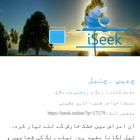
Toggle
navigation
چھیپ ۔چنبل
مکمل کتاب :
رنگ و روشنی سے علاج
مصنف : خواجہ شمس الدّین عظیمی
مختصر لنک :
https://iseek.online/?p=17179
ان امراض میں خشک خارش کے لئے تیار کردہ
تیل لگانا مفید ہے۔ نیلے رنگ کی شعاعیں ،