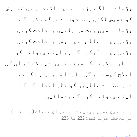
بڑھائے۔ آگے بڑھانے میں اقتدار کی خواہش
کو ٹھیس لگتی ہے۔ دوسرے لوگوں کو آگے
بڑھانے میں بہت سی باتیں برداشت کرنی
پڑتی ہیں۔ غلط باتیں بھی برداشت کرنی
پڑتی ہیں۔ لیکن اگر ہم اپنے چھوٹوں کو
غلطیاں کرنے کا موقع نہیں دیں گے تو ان کی
اصلاح کیسے ہو گی۔ لہٰذا ضروری ہے کہ ذمہ
دار حضرات غلطیوں کو نظر انداز کر کے
اپنے چھوٹوں کو آگے بڑھائیں۔
یہ مضمون چھپی ہوئی کتاب میں ان صفحات (یا صفحہ)
پر ملاحظہ فرمائیں:
222
تا
223