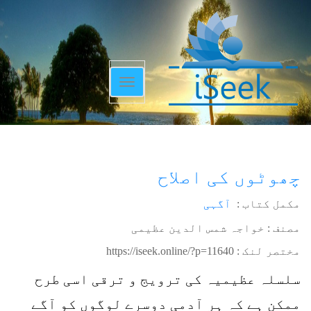
Toggle
navigation
چھوٹوں کی اصلاح
مکمل کتاب :
آگہی
مصنف : خواجہ شمس الدین عظیمی
مختصر لنک :
https://iseek.online/?p=11640
سلسلہ عظیمیہ کی ترویج و ترقی اسی طرح
ممکن ہے کہ ہر آدمی دوسرے لوگوں کو آگے