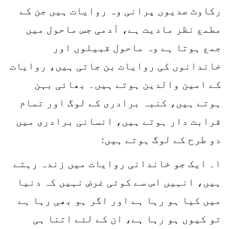
رکاوٹ صدیوں پرانی وہ روایات ہیں جن کے
مطمع نظر مادیت ہے، آدمی جس ماحول میں
جمع ہوتا ہے وہ ماحول قبیلوں اور
خاندانوں کی روایات بن جاتی ہیں، روایات
کے امین والدین ہوتے ہیں۔ بھائی بہن
ہوتے ہیں، کنبہ برادری کے لوگ اور تمام
قرابت دار ہوتے ہیں، انسانی برادری میں
دو طرح کے لوگ ہوتے ہیں:
۱۔ ایک جو خاندانی روایات میں زندہ رہتے
ہیں، انہیں اس سے کوئی غرض نہیں کہ دنیا
میں کیا ہو رہا ہے اور اگر ہو بھی رہا ہے
تو کیوں ہو رہا ہے، ان کے لئے اتنا ہی