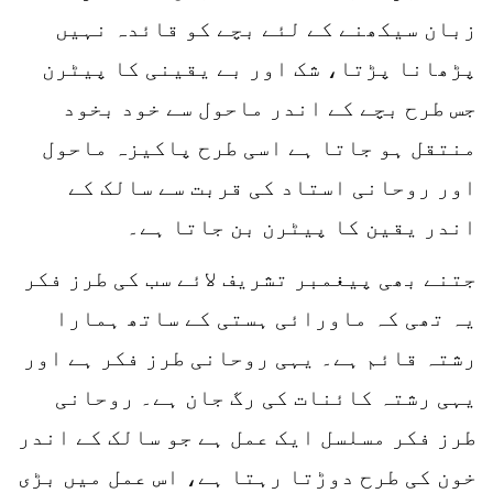
زبان سیکھنے کے لئے بچے کو قائدہ نہیں
پڑھانا پڑتا، شک اور بے یقینی کا پیٹرن
جس طرح بچے کے اندر ماحول سے خود بخود
منتقل ہو جاتا ہے اسی طرح پاکیزہ ماحول
اور روحانی استاد کی قربت سے سالک کے
اندر یقین کا پیٹرن بن جاتا ہے۔
جتنے بھی پیغمبر تشریف لائے سب کی طرز فکر
یہ تھی کہ ماورائی ہستی کے ساتھ ہمارا
رشتہ قائم ہے۔ یہی روحانی طرز فکر ہے اور
یہی رشتہ کائنات کی رگ جان ہے۔ روحانی
طرز فکر مسلسل ایک عمل ہے جو سالک کے اندر
خون کی طرح دوڑتا رہتا ہے، اس عمل میں بڑی