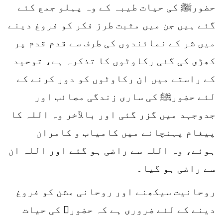
حضورﷺ کی حیات طیبہ کے وہ پہلو جمع کئے
گئے ہیں جن میں مثبت طرز فکر کو فروغ دینے
میں شر کے نمائندوں کی طرف سے قدم قدم پر
کھڑی کی گئی رکاوٹوں کا تذکرہ ہے، توحید
کے راستے میں ان رکاوٹوں کو دور کرنے کے
لئے حضورﷺ کی ساری زندگی مصائب اور
جدوجہد میں گزر گئی اور بالآخر وہ اللہ کا
پیغام پہنچانے میں کامیاب و کامران
ہوئے، وہ اللہ سے راضی ہو گئے اور اللہ ان
سے راضی ہو گیا۔
روحانیت سیکھنے اور روحانی مشن کو فروغ
دینے کے لئے ضروری ہے کہ حضورﷺ کی حیات