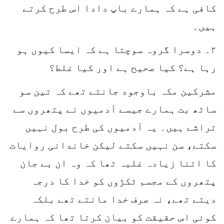
کافی ہے کہ ہمارے باپ دادا اس طرح کرتے
ہیں۔
۲۔ دوسرا گروہ سوچتا ہے کہ ایسا کیوں ہو
رہا ہے؟ کیا صحیح ہے اور کیا غلط؟
مشرکین مکہ باوجود جانتے تھے کہ تین سو
ساٹھ بت ہمارے جیسے آدمیوں نے پتھروں سے
تراشے ہیں۔ یہ آدمیوں کی طرح بول نہیں
سکتے، سن نہیں سکتے لیکن خاندانی روایات
کا اتنا زیادہ غلبہ تھا کہ وہ ان بے جان
پتھروں کے مجسم ٹکڑوں کو خدا کا درجہ
دیتے تھے، نہ صرف خدا مانتے تھے بلکہ
کوئی اس حقیقت کو بیان کرتا تھا کہ ہمارے