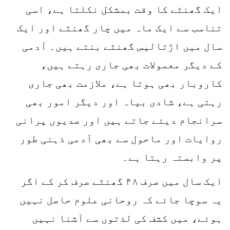
ایک گھنٹے کا وقت بمشکل نکلتا ہے، اسی
تناسب سے ایک ماہ میں چار گھنٹے اور ایک
سال میں اڑتالیس گھنٹے بنتے ہیں۔ آدمی
کے دیگر معمولات بھی جاری رہتے ہیں،
کاروبار بھی ہوتا ہے، ملازمت بھی جاری
رہتی ہے، شادی بیاہ اور دیگر امور بھی
سرانجام دیئے جاتے ہیں اور صدیوں پرانی
روایات اور ماحول سے بھی آدمی ذہنی طور
پر وابستہ رہتا ہے۔
ایک سال میں صرف ۴۸ گھنٹے صرف کر کے اگر
یہ سوچا جائے کہ روحانی علوم حاصل نہیں
ہوئے، میں کشف کی لذتوں سے آشنا نہیں