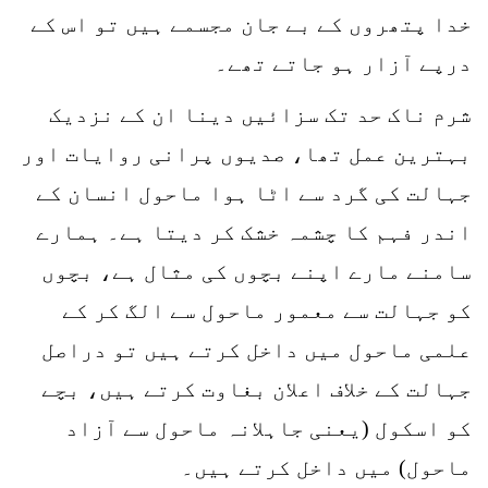
خدا پتھروں کے بے جان مجسمے ہیں تو اس کے
درپے آزار ہو جاتے تھے۔
شرم ناک حد تک سزائیں دینا ان کے نزدیک
بہترین عمل تھا، صدیوں پرانی روایات اور
جہالت کی گرد سے اٹا ہوا ماحول انسان کے
اندر فہم کا چشمہ خشک کر دیتا ہے۔ ہمارے
سامنے مارے اپنے بچوں کی مثال ہے، بچوں
کو جہالت سے معمور ماحول سے الگ کر کے
علمی ماحول میں داخل کرتے ہیں تو دراصل
جہالت کے خلاف اعلان بغاوت کرتے ہیں، بچے
کو اسکول (یعنی جاہلانہ ماحول سے آزاد
ماحول) میں داخل کرتے ہیں۔