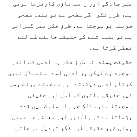
میں سادگی اور راست بازی کارفرما ہوتی
ہے، طرز فکر اگر سطحی ہے تو بندہ سطحی
طریقہ پر سوچتا ہے، طرز فکر میں گہرائی
ہے تو بندہ شئے کی حقیقت جاننے کے لئے
تفکر کرتا ہے۔
حقیقت پسندانہ طرز فکر ہر آدمی کے اندر
موجود ہے لیکن ہر آدمی اسے استعمال نہیں
کرتا، آدمی دیکھتے اور سمجھتے ہوئے بھی
غیر حقیقی باتوں کو اصل اور حقیقی
سمجھتا ہے، سالک جب راہ سلوک میں قدم
بڑھاتا ہے تو والدین اور معاشرے سے ملی
ہوئی غیر حقیقی طرز فکر تبدیل ہو جاتی