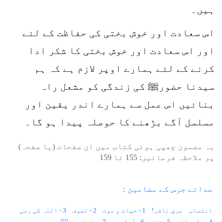
ہیں۔
اس سعادت اور خوش بختی کی حفاظت کے لئے
اور اس سعادت اور خوش بختی کا شکر ادا
کرنے کے لئے ہمارے اوپر لازم ہے کہ ہم
سیدنا حضورﷺ کی زندگی کو مشعل راہ
بنائیں اس عمل سے ہمارے اندر یقین اور
مسلسل آگے بڑھنے کا حوصلہ پیدا ہو گا۔
یہ مضمون چھپی ہوئی کتاب میں ان صفحات (یا صفحہ)
پر ملاحظہ فرمائیں:
155
تا
159
صدائے جرس کے مضامین :
انتساب
عرضِ ناشر!
1 - حیات و موت
2 - تصوف
3 - اللہ کی رسی
4 - حکمرانی
5 - نفی
6 - آنکھیں
7 - حضرت مریمؑ