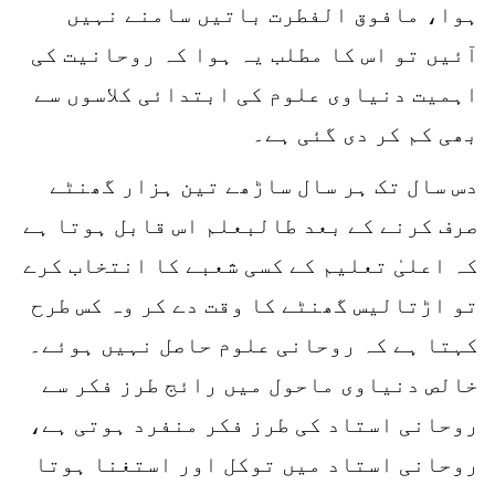
ہوا، مافوق الفطرت باتیں سامنے نہیں
آئیں تو اس کا مطلب یہ ہوا کہ روحانیت کی
اہمیت دنیاوی علوم کی ابتدائی کلاسوں سے
بھی کم کر دی گئی ہے۔
دس سال تک ہر سال ساڑھے تین ہزار گھنٹے
صرف کرنے کے بعد طالبعلم اس قابل ہوتا ہے
کہ اعلیٰ تعلیم کے کسی شعبے کا انتخاب کرے
تو اڑتالیس گھنٹے کا وقت دے کر وہ کس طرح
کہتا ہے کہ روحانی علوم حاصل نہیں ہوئے۔
خالص دنیاوی ماحول میں رائج طرز فکر سے
روحانی استاد کی طرز فکر منفرد ہوتی ہے،
روحانی استاد میں توکل اور استغنا ہوتا