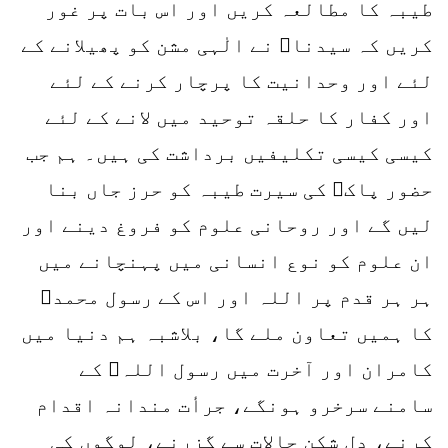
طیبہ کا مطالعہ کریں اور اس بات پر غور
کریں کہ سیدناﷺ نے الٰہی مشن کو پھیلانے کے
لئے اور وحدانیت کا پرچار کرنے کے لئے
اور کفار کا حلقہ توحید میں لانے کے لئے
کیسی کیسی تکلیفیں برداشت کی ہیں۔ ہم جب
حضور پاکﷺ کی سیرت طیبہ کو حرز جاں بنا
لیں گے اور روحانی علوم کو فروغ دینے اور
ان علوم کو نوع انسانی میں پہنچانے میں
ہر ہر قدم پر اللہ اور اس کے رسول محمدﷺ
کا ہمیں تعاون ملے گا، بلاشبہ ہم دنیا میں
کامران اور آخرت میں رسول اللہﷺ کے
سامنے سرخرو ہونگے، جرأت مندانہ اقدام
کرنے، دل شکن حالات سے گزرنے، لوگوں کی