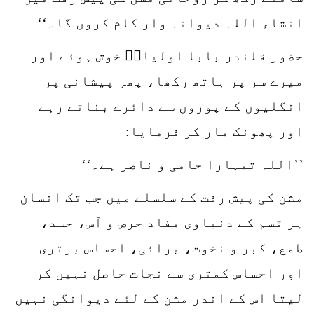
انشاء اللہ دیوانہ وار کام کروں گا۔‘‘
حضور قلندر بابا اولیاءؒ خوش ہوئے اور
میرے سر پر ہاتھ رکھا، پھر پیشانی پر
انگلیوں کے پوروں سے دائرے بناتے رہے
اور پھونک مار کر فرمایا:
’’اللہ تمہارا حامی و ناصر ہے۔‘‘
مشن کی پیش رفت کے سلسلے میں جب تک انسان
ہر قسم کے دنیاوی مفاد حرص و آس، حسد،
طمع، کبر و نخوت، برائی، احساس برتری
اور احساس کمتری سے نجات حاصل نہیں کر
لیتا اس کے اندر مشن کے لئے دیوانگی نہیں