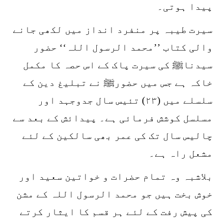
پیدا ہوتی۔
سیرت طیبہ پر منفرد انداز میں لکھی جانے
والی کتاب ’’محمد الرسول اللہ‘‘ حضور
سیدناﷺ کی سیرت پاک کے اس حصہ کا مکمل
خاکہ ہے جس میں حضورﷺ نے تبلیغ دین کے
سلسلے میں (۲۳) تئیس سال جدوجہد اور
مسلسل کوشش فرمائی ہے۔ پیدائش کے بعد سے
چالیس سال تک کی عمر بھی سالکین کے لئے
مشعل راہ ہے۔
بلاشبہ وہ تمام حضرات و خواتین سعید اور
خوش بخت ہیں جو محمد الرسول اللہ کے مشن
کی پیش رفت کے لئے ہر قسم کا ایثار کرتے