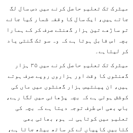
میٹرک تک تعلیم حاصل کرنے میں دس سال لگ
جاتے ہیں، ایک سال کا وقفہ شمار کیا جائے
تو ساڑھے تین ہزار گھنٹے صرف کر کے ہمارا
بچہ اس قابل ہوتا ہے کہ وہ سو تک گنتی یاد
کر لیتاہے۔
میٹرک تک تعلیم حاصل کرنے میں ۳۵ ہزار
گھنٹوں کا وقت اور ہزاروں روپے صرف ہوتے
ہیں، ان پینتیس ہزار گھنٹوں میں ماں کی
کوشش ہوتی ہے کہ بچہ پڑھائی میں لگا رہے،
باپ بھی اس طرف توجہ دیتا ہے کہ بچہ کی
تعلیم میں کوتاہی نہ ہو، بھائی بھی
کتابیں کاپیاں لے کر ساتھ بیٹھ جاتا ہے،