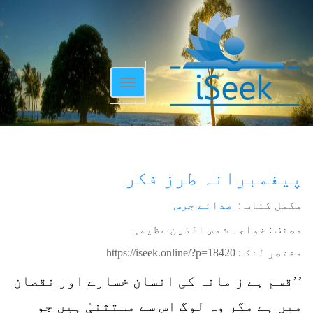
Toggle
navigation
پیغمبرانہ طرز فکر
مکمل کتاب :
صدائے جرس
مصنف : خواجہ شمس الدّین عظیمی
مختصر لنک :
https://iseek.online/?p=18420
’’قسم ہے ز مانہ کی انسان خسارے اور نقصان
میں ہے مگر وہ لوگ اس سے مستثنیٰ ہیں جو