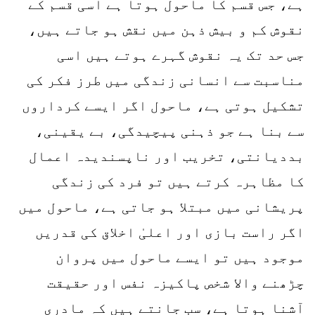
ہے، جس قسم کا ماحول ہوتا ہے اسی قسم کے
نقوش کم و بیش ذہن میں نقش ہو جاتے ہیں،
جس حد تک یہ نقوش گہرے ہوتے ہیں اسی
مناسبت سے انسانی زندگی میں طرز فکر کی
تشکیل ہوتی ہے، ماحول اگر ایسے کرداروں
سے بنا ہے جو ذہنی پیچیدگی، بے یقینی،
بددیانتی، تخریب اور ناپسندیدہ اعمال
کا مظاہرہ کرتے ہیں تو فرد کی زندگی
پریشانی میں مبتلا ہو جاتی ہے، ماحول میں
اگر راست بازی اور اعلیٰ اخلاق کی قدریں
موجود ہیں تو ایسے ماحول میں پروان
چڑھنے والا شخص پاکیزہ نفس اور حقیقت
آشنا ہوتا ہے، سب جانتے ہیں کہ مادری