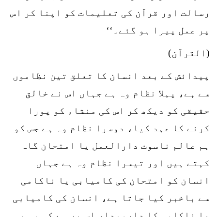
رسالت اور قرآن کی تعلیمات کو اپنا کر اس
پر عمل پیرا ہو گئے۔‘‘
(القرآن)
پیدائش کے بعد انسان کا تعلق تین نظاموں
سے ہے، پہلا نظام وہ ہے جہاں اس نے خالق
حقیقی کو دیکھ کر اس کی منشاء کو پورا
کرنے کا عہد کیا، دوسرا نظام وہ ہے جس کو
ہم عالم ناسوت دارالعمل یا امتحان گاہ
کہتے ہیں اور تیسرا نظام وہ ہے جہاں
انسان کو امتحان کی کامیابی یا ناکامی
سے باخبر کیا جاتا ہے، انسان کی کامیابی
یا ناکامی کا دارومدار اس پر ہے کہ وہ یہ