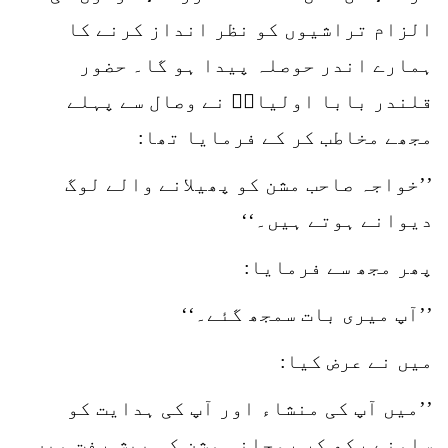
الزام تراشیوں کو نظر انداز کرنے کا
ہمارے اندر حوصلہ پیدا ہو گا۔ حضور
قلندر بابا اولیاءؒ نے وصال سے پہلے
مجھے مخاطب کر کے فرمایا تھا:
’’خواجہ صاحب مشن کو پھیلانے والے لوگ
دیوانے ہوتے ہیں۔‘‘
پھر مجھ سے فرمایا:
’’آپ میری بات سمجھ گئے۔‘‘
میں نے عرض کیا:
’’میں آپ کی منشاء اور آپ کی ہدایت کو
سامنے رکھ کر روحانی مشن کی پیش رفت میں