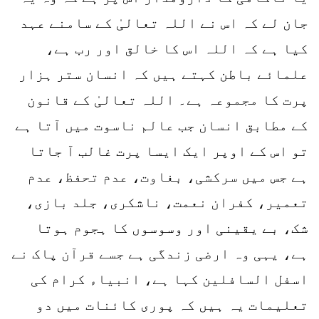
جان لے کہ اس نے اللہ تعالیٰ کے سامنے عہد
کیا ہے کہ اللہ اس کا خالق اور رب ہے،
علمائے باطن کہتے ہیں کہ انسان ستر ہزار
پرت کا مجموعہ ہے۔ اللہ تعالیٰ کے قانون
کے مطابق انسان جب عالم ناسوت میں آتا ہے
تو اس کے اوپر ایک ایسا پرت غالب آ جاتا
ہے جس میں سرکشی، بغاوت، عدم تحفظ، عدم
تعمیر، کفران نعمت، ناشکری، جلد بازی،
شک، بے یقینی اور وسوسوں کا ہجوم ہوتا
ہے، یہی وہ ارضی زندگی ہے جسے قرآن پاک نے
اسفل السافلین کہا ہے، انبیاء کرام کی
تعلیمات یہ ہیں کہ پوری کائنات میں دو