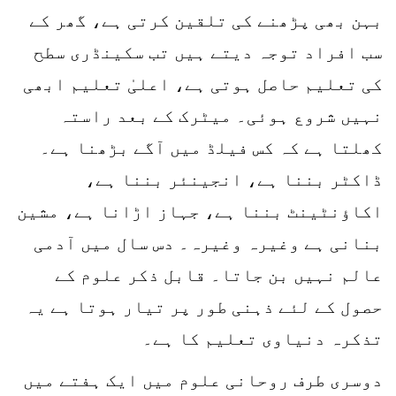
بہن بھی پڑھنے کی تلقین کرتی ہے، گھر کے
سب افراد توجہ دیتے ہیں تب سکینڈری سطح
کی تعلیم حاصل ہوتی ہے، اعلیٰ تعلیم ابھی
نہیں شروع ہوئی۔ میٹرک کے بعد راستہ
کھلتا ہے کہ کس فیلڈ میں آگے بڑھنا ہے۔
ڈاکٹر بننا ہے، انجینئر بننا ہے،
اکاؤنٹینٹ بننا ہے، جہاز اڑانا ہے، مشین
بنانی ہے وغیرہ وغیرہ۔ دس سال میں آدمی
عالم نہیں بن جاتا۔ قابل ذکر علوم کے
حصول کے لئے ذہنی طور پر تیار ہوتا ہے یہ
تذکرہ دنیاوی تعلیم کا ہے۔
دوسری طرف روحانی علوم میں ایک ہفتے میں