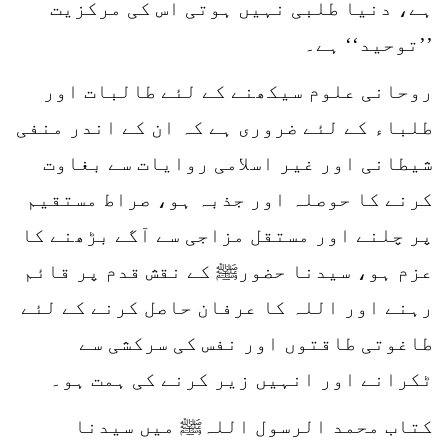
ہے، دنیا طلبی نہیں ہوتی اس کی مرکزیت
’’توحید‘‘ ہے۔
روحانی علوم سیکھنے کے لئے طالبات اور
طلباء کے لئے ضروری ہے کہ ان کے اندر منفی
شیطانی اور غیر اسلامی روایات سے بغاوت
کرنے کا حوصلہ اور جذبہ ہو، صراط مستقیم
پر چلنے اور مستقل مزاجی سے آگے بڑھنے کا
عزم ہو، سیدنا حضورﷺ کے نقش قدم پر قائم
رہنے اور اللہ کا عرفان حاصل کرنے کے لئے
طاغوتی طاقتوں اور نفس کی سرکشی سے
ٹکرانے اور انہیں زیر کرنے کی ہمت ہو۔
کتاب محمد الرسول اللہﷺ میں سیدنا