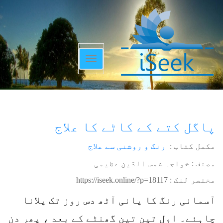
Toggle
navigation
پاگل کتے کے کاٹے کا علاج
مکمل کتاب :
رنگ و روشنی سے علاج
مصنف : خواجہ شمس الدّین عظیمی
مختصر لنک :
https://iseek.online/?p=18117
آسمانی رنگ کا پانی آٹھ دس روز تک پلانا
چاہئے۔ اول تین تین گھنٹے کے بعد ، پھر دن