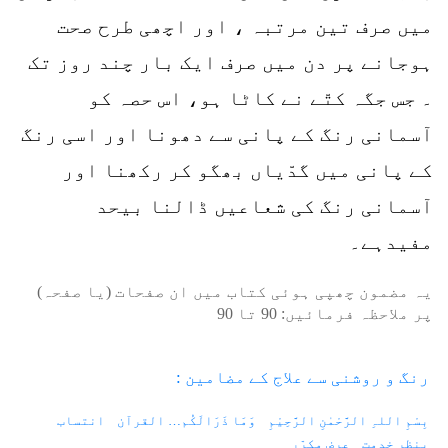
میں صرف تین مرتبہ ، اور اچھی طرح صحت
ہوجانے پر دن میں صرف ایک بار چند روز تک
۔ جس جگہ کتّے نے کاٹا ہو، اس حصہ کو
آسمانی رنگ کے پانی سے دھونا اور اسی رنگ
کے پانی میں گدّیاں بھگو کر رکھنا اور
آسمانی رنگ کی شعاعیں ڈالنا بیحد
مفیدہے۔
یہ مضمون چھپی ہوئی کتاب میں ان صفحات (یا صفحہ)
پر ملاحظہ فرمائیں:
90
تا
90
رنگ و روشنی سے علاج کے مضامین :
بِسْمِ اللہِ الرَّحْمٰنِ الرَّحِیْمِ
وَمَا ذَرَالَکُم… القرآن
انتساب
بنظرِ خدمت
عرضِ مکرّر