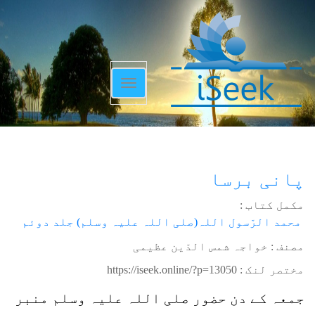
Toggle
navigation
پانی برسا
مکمل کتاب :
محمد الرّسول اللہ(صلی اللہ علیہ وسلم) جلد دوئم
مصنف : خواجہ شمس الدّین عظیمی
مختصر لنک :
https://iseek.online/?p=13050
جمعہ کے دن حضور صلی اللہ علیہ وسلم منبر