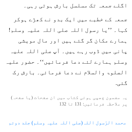
اگلے جمعہ تک مسلسل بارش ہوتی رہی۔
جمعہ کے خطبے میں ایک بدو نے کھڑے ہوکر
کہا۔ ’’یا رسول اللہ صلی اللہ علیہ وسلم!
ہمارے مکان گر گئے ہیں اور مال مویشی
پانی میں ڈوب رہے ہیں۔ آپ صلی اللہ علیہ
وسلم ہمارے لئے دعا فرمائیں‘‘۔ حضور علیہ
الصلوۃ والسلام نے دعا فرمائی۔ بارش رک
گئی.
یہ مضمون چھپی ہوئی کتاب میں ان صفحات (یا صفحہ)
پر ملاحظہ فرمائیں:
131
تا
132
محمد الرّسول اللہ(صلی اللہ علیہ وسلم) جلد دوئم