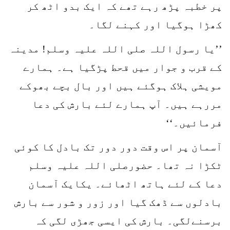
پر خطبہ پڑھ رہے تھے کہ ایک بدو اٹھ کر
کھڑا ہوگیا اور کہنے لگا۔
’’یا رسول اللہ صلی اللہ علیہ وسلم! مدینہ
کے قرب و جوار میں قحط پڑگیا ہے۔ ہمارے
مویشی ہلاک ہوگئے ہیں اور بال بچے بھوکے
مررہے ہیں۔ آپ ہمارے لئے بارش کی دعا
فرمائیں۔‘‘
آسمان پر اس وقت دور دور تک بادل کا کوئی
ٹکڑا نہ تھا۔ حضورصلی اللہ علیہ وسلم
دعا کے لئے ہاتھ اٹھائے۔ یکایک آسمان
بادلوں سے ڈھک گیا اور زور و شور سے بارش
برسنےلگی۔ بارش کی ایسی جھڑی لگی کہ