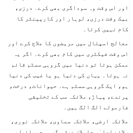
اور اس وقت وہ سوداگری بھی کرے۔ درزی،
بیک وقت درزی، لوہار اور کارپینٹر کا
کام نہیں کرتا۔
معالج اسپتال میں مریضوں کا علاج کرے اور
اس وقت فیکٹری میں کام بھی کرے۔ اگر یہ
ممکن ہوتا تو دنیا میں گروہی سسٹم قائم
نہ ہوتا۔ یہاں کی دنیا ہو یا غیب کی دنیا
ہو، ایک گروہی سسٹم ہے۔ حیوانات، درخت،
پرندے، پہاڑ، ملائکہ سب کے تخلیقی
فارمولے الگ الگ ہیں۔
ملائکہ ارضی، ملائکہ سماوی، ملائکہ نوری،
ملائے اعلیٰ، حاملان عرش، گروہ جبرائیل،