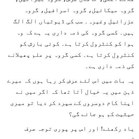
گروہ میکائیل، گروہ اسرافیل، گروہ
عزرائیل وغیرہ۔ سب کی ڈیوٹیاں الگ الگ
ہیں۔ کسی گروہ کی ذمہ داری یہ ہے کہ وہ
ہوا کو کنٹرول کرتا ہے۔ کوئی بارش کو
کنٹرول کرتا ہے۔ کسی گروہ پر علم پھیلانے
کی ذمہ داری ہے۔
یہ بات میں اس لئے عرض کر رہا ہوں کہ میرے
ذہن میں یہ خیال آتا تھا کہ اگر میں نے
اپنا کام دوسروں کے سپرد کر دیا تو میری
حیثیت کم ہو جائے گی؟
یاد رکھئے! اور اس پر پوری توجہ صرف