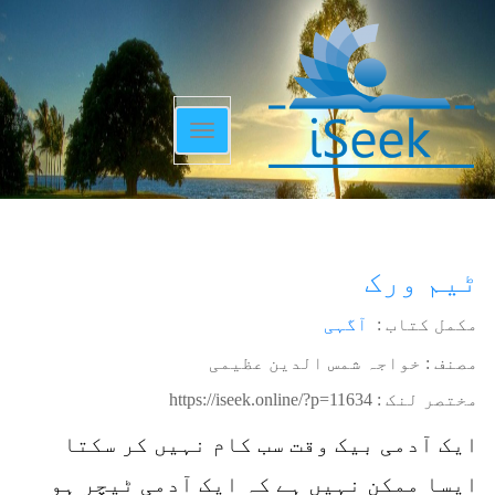
Toggle
navigation
ٹیم ورک
مکمل کتاب :
آگہی
مصنف : خواجہ شمس الدین عظیمی
مختصر لنک :
https://iseek.online/?p=11634
ایک آدمی بیک وقت سب کام نہیں کر سکتا
ایسا ممکن نہیں ہے کہ ایک آدمی ٹیچر ہو