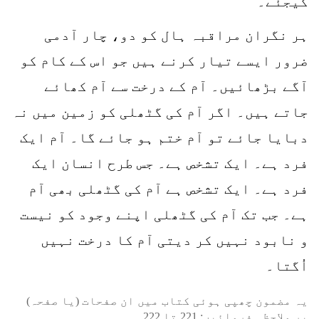
کیجئے۔
ہر نگران مراقبہ ہال کو دو، چار آدمی
ضرور ایسے تیار کرنے ہیں جو اس کے کام کو
آگے بڑھائیں۔ آم کے درخت سے آم کھائے
جاتے ہیں۔ اگر آم کی گٹھلی کو زمین میں نہ
دبایا جائے تو آم ختم ہو جائے گا۔ آم ایک
فرد ہے۔ ایک تشخص ہے۔ جس طرح انسان ایک
فرد ہے۔ ایک تشخص ہے آم کی گٹھلی بھی آم
ہے۔ جب تک آم کی گٹھلی اپنے وجود کو نیست
و نابود نہیں کر دیتی آم کا درخت نہیں
اُگتا۔
یہ مضمون چھپی ہوئی کتاب میں ان صفحات (یا صفحہ)
پر ملاحظہ فرمائیں:
221
تا
222