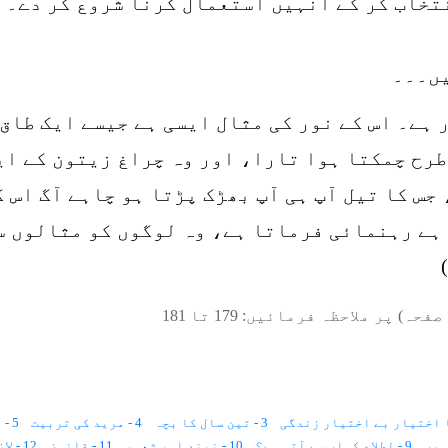
تخاب کر کے انہیں استعمال کرنا شروع کر دے۔ 
یں۔۔۔
ر ہے۔ اس کے نور کی مثال ایسی ہے جیسے ایک طاق
طرح چمکتا ہوا تارا، اور وہ چراغ زیتون کے ای
 جس کا تیل آپ ہی آپ بھڑک پڑتا ہو چاہے آگ اس 
 ہے رہنمائی فرماتا ہے، وہ لوگوں کو مثالوں س
صفحہ) پر ملاحظہ فرمائیں:
179
تا
181
3 - تین سال کا بچہ
4 - مرید کی تربیت
5 - دس سال۔۔۔؟
9 - اطلاع کہاں سے آتی ہے؟
10 - نیند اور شعور
11 - قانون
12 - لازمانیت اور زمانیت