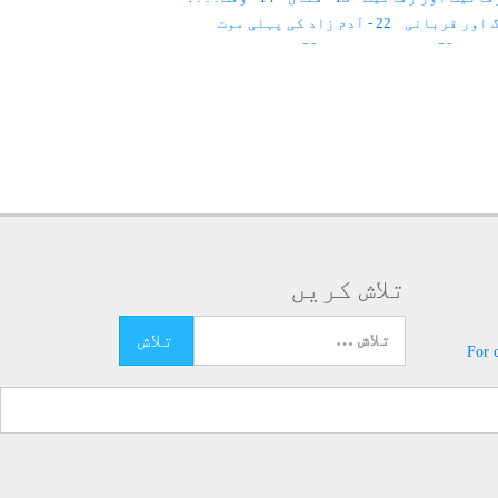
22 - آدم زاد کی پہلی موت
29 - روح کا لباس؟
30 - ملت حنیف
39 - قدرِ مشترک
40 - قانون
41 - پچاس سال
 اور روحانیت
لوم۔۔۔
55 - قانون
56 - ذات کا عرفان
63 - عید
64 - ملائکہ اعلان کرتے ہیں
71 - روشنی سے علاج
72 - روشنی کا عمل
80 - حضرت جبرائیل ؑ
81 - ڈائری
82 - ماں کی محبت
88 - مثال
89 - نگینوں سے علاج
96 - مثال
97 - دو رخ
98 - سیاہ نقطہ
99 - قانون
تلاش کریں
106 - قافلہ سالار
107 - ٹیم ورک
113 - روح کیا ہے؟
114 - سانس کی مشقیں
تلاش کرنے کے لئے یہاں ٹائپ کریں
121 - اللہ ھُو
For 
 - صدقۂ جاریہ
128 - ادراک یا حواس