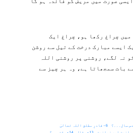
ایسی صورت میں مریض کو فائدہ ہو گا
 میں چراغ رکھا ہو، چراغ ایک
ک ایسے مبارک درخت کے تیل سے روشن
کو نہ لگے، روشنی پر روشنی اللہ
ے بات سمجھاتا ہے، وہ ہر چیز سے
6 - قادرِ مطلق اللہ تعالیٰ
13 - مثال
14 - وقت۔۔۔؟