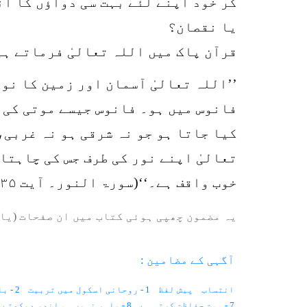
کر خود اپنے لئے بہت سی دواؤں کا ان
یا نقصان؟
قرآن پاک میں اللہ تعالیٰ فرماتے ہ
’’اللہ تعالیٰ آسمان اور زمین کا نو
فانوس میں ہو۔ فانوس جیسے موتی کی 
کیا جاتا ہو جو نہ شرقی ہو نہ غربی،
تعالیٰ اپنے نور کی طرف جس کی چاہتا
خوب واقف ہے۔‘‘(سورۃ النور۔ آیت ۳۵)
یہ مضمون چھپی ہوئی کتاب میں ان صفحات (یا 
آگہی کے مضامین :
انتساب
پیش لفظ
1 - روحانی اسکول میں تربیت
2 - با اختیار بے اختیار زندگی
7 - موت حفاظت کرتی ہے
8 - باہر نہیں ہم اندر دیکھتے ہیں