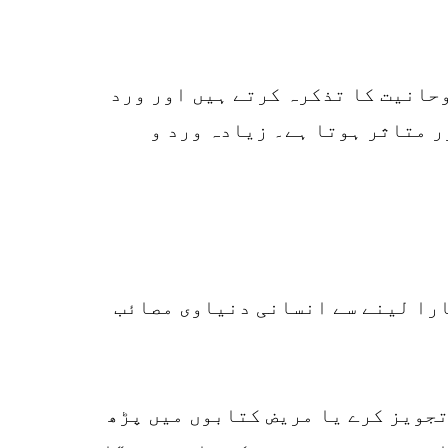
10
SHARES
k
حانیت کا تذکرہ کرتے ہیں اور ورد
r
ر متاثر ہوتا ہے۔ زیادہ ورد و
p
o
ہارا لینے سے انسانی دنیاوی مصائب
تجویز کرے یا مریض کتابوں میں پڑھ