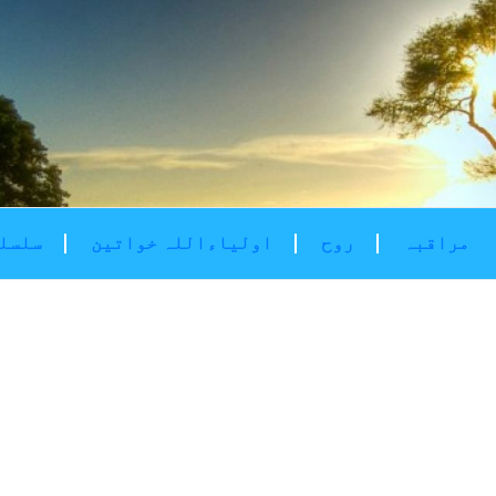
مراقبہ
روح
اولیاءاللہ خواتین
سلسلۂ