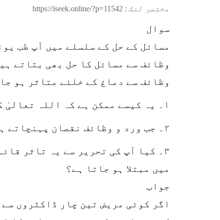
مختصر لنک :
https://iseek.online/?p=11542
سوال
مسائل کے حل کے سلسلے میں آپ طب یو
وظائف سے مسائل کا حل بھی بتاتے ہیں
وظائف سے دماغ کے خلئے متاثر ہو جا
۱۔ یہ کیسے ممکن ہے کہ اللہ تعالیٰ کا کلام پڑھ کر انسان بیمار ہو جائے؟
۲۔ جب ورد و وظائف نقصان پہنچاتے ہیں تو آپ خود ورد و وظائف کیوں بتاتے ہیں؟
۳۔ کیا آپ کی تحریر سے یہ تاثر قائ
میں مبتلا ہو جاتا ہے؟
جواب
اگر کوئی مریض تین چار ڈاکٹروں سے ب