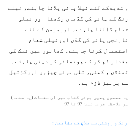
، شدیدکے لئے نیلا پانی پلانا چاہئے، نیلے
رنگ کے پانی کی گدّیاں رکھنا اور نیلی
شعاع ڈالنا چاہئے۔ اورمزمن کے لئے
نارنجی پانی کی گدّی اورنیلی شعاع
استعمال کرنا چاہئے۔ کھانوں میں نمک کی
مقدار کم کر کے چوتھائی کر دینی چاہئے۔
ٹھنڈی ، کھٹی، تلی ہوئی چیزوں اورگڑتیل
سے پرہیز لازم ہے۔
یہ مضمون چھپی ہوئی کتاب میں ان صفحات (یا صفحہ)
پر ملاحظہ فرمائیں:
97
تا
97
رنگ و روشنی سے علاج کے مضامین :