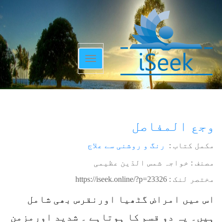
Toggle
navigation
وجع المفاصل
مکمل کتاب :
رنگ و روشنی سے علاج
مصنف : خواجہ شمس الدّین عظیمی
مختصر لنک :
https://iseek.online/?p=23326
اس میں امراض گٹھیا اورنقرس بھی شامل
ہیں۔ یہ دو قسم کا ہوتاہے ۔ شدید اورمزمن