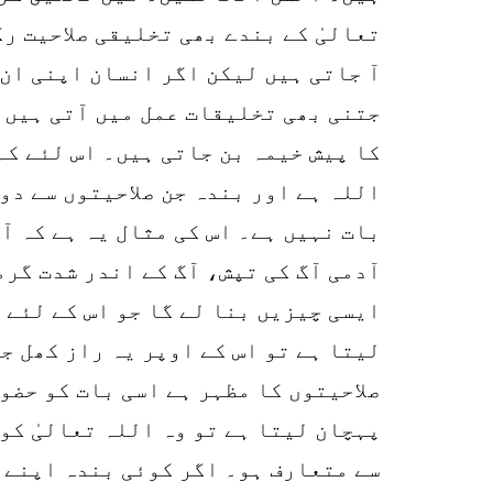
تعالیٰ کے بندے بھی تخلیقی صلاحیت ر
آ جاتی ہیں لیکن اگر انسان اپنی ان 
جتنی بھی تخلیقات عمل میں آتی ہیں و
کا پیش خیمہ بن جاتی ہیں۔ اس لئے کہ
اللہ ہے اور بندہ جن صلاحیتوں سے دو
بات نہیں ہے۔ اس کی مثال یہ ہے کہ آگ
آدمی آگ کی تپش، آگ کے اندر شدت گرمی
ایسی چیزیں بنا لے گا جو اس کے لئے 
لیتا ہے تو اس کے اوپر یہ راز کھل ج
صلاحیتوں کا مظہر ہے اسی بات کو حضو
پہچان لیتا ہے تو وہ اللہ تعالیٰ کو
سے متعارف ہو۔ اگر کوئی بندہ اپنے آ