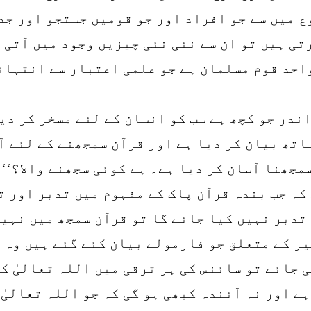
ع میں سے جو افراد اور جو قومیں جستجو اور جد
تی ہیں تو ان سے نئی نئی چیزیں وجود میں آتی 
واحد قوم مسلمان ہے جو علمی اعتبار سے انتہائ
اندر جو کچھ ہے سب کو انسان کے لئے مسخر کر د
اتھ بیان کر دیا ہے اور قرآن سمجھنے کے لئے آ
مجھنا آسان کر دیا ہے۔ ہے کوئی سجھنے والا؟‘‘
کہ جب بندہ قرآن پاک کے مفہوم میں تدبر اور ت
تدبر نہیں کیا جائے گا تو قرآن سمجھ میں نہیں
یر کے متعلق جو فارمولے بیان کئے گئے ہیں وہ 
 جائے تو سائنس کی ہر ترقی میں اللہ تعالیٰ ک
ہے اور نہ آئندہ کبھی ہو گی کہ جو اللہ تعالیٰ