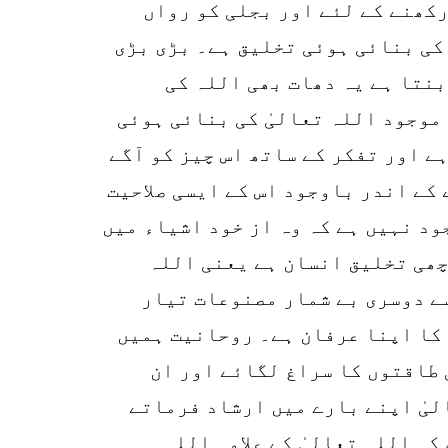
رکھنے کے لئے اور بجلی کو رواں
 کی بنائی ہوئی تخلیق ہے۔ بڑی بڑی
نتا ہے یہ دھات بھی اللہ کی
موجود اللہ تعالیٰ کی بنائی ہوئی
ے اور تفکر کے ساتھ اس چیز کو آگے
 کے اندر باوجود اس کے ایسی صلاحیت
ود نہیں ہے کہ وہ از خود اشیاء میں
چھی تخلیق انسان ہے یعنی اللہ
سے دوسری بے شمار مصنوعات تیار
 کا اپنا عرفان ہے۔ روحانیت ہمیں
 طاقتوں کا سراغ لگائے اور ان
لیٰ اپنے بارے میں ارشاد فرماتے
ہ اللہ تعالیٰ کے علاوہ اللہ