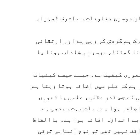
ان دوسری مخلوقات سے اشرف ٹھہرا۔
رک ہے گردش کر رہی ہے اور ارتقائی
نا گھٹنا، سرسبز و شاداب ہونا یا
شعوری کیفیت ہے۔ جیسے جیسے کیفیات
 ہے کہ علم میں اضافہ ہوتا رہتا ہے
 نے جس قدر عقلی، علمی یا شعوری
اضافہ ہوا ہے۔ بات بہت سیدھی ہے
 بے ا ندازہ اضافہ ہوا ہے۔ باالفاظ
واقف نہیں تھی تو نوع انسانی ترقی