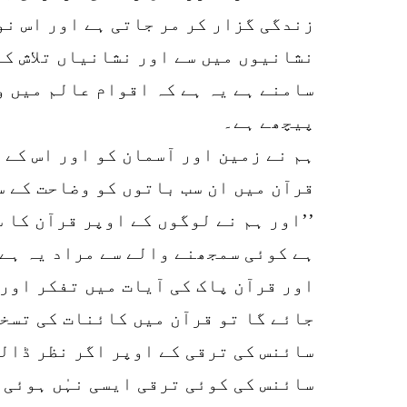
زندگی گزار کر مر جاتی ہے اور اس نو
نشانیوں میں سے اور نشانیاں تلاش کر
سامنے ہے یہ ہے کہ اقوام عالم میں 
پیچھے ہے۔
ہم نے زمین اور آسمان کو اور اس کے 
قرآن میں ان سب باتوں کو وضاحت کے س
’’اور ہم نے لوگوں کے اوپر قرآن کا س
ہے کوئی سمجھنے والے سے مراد یہ ہے 
اور قرآن پاک کی آیات میں تفکر اور 
جائے گا تو قرآن میں کائنات کی تسخ
سائنس کی ترقی کے اوپر اگر نظر ڈالی
سائنس کی کوئی ترقی ایسی نہٰں ہوئی 