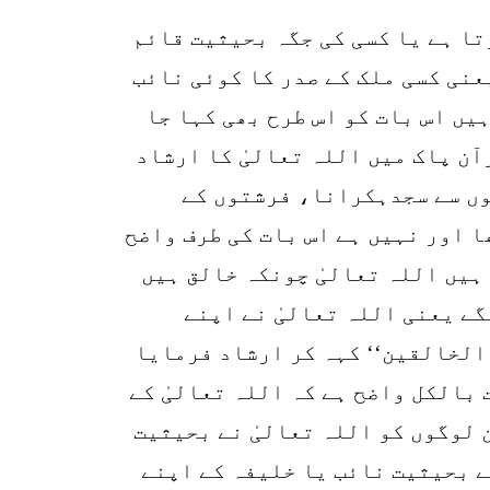
تا ہے یا کسی کی جگہ بحیثیت قائم
عنی کسی ملک کے صدر کا کوئی نائب
یں اس بات کو اس طرح بھی کہا جا
آن پاک میں اللہ تعالیٰ کا ارشاد
توں سے سجدہکرانا، فرشتوں کے
 اور نہیں ہے اس بات کی طرف واضح
ہیں اللہ تعالیٰ چونکہ خالق ہیں
ے یعنی اللہ تعالیٰ نے اپنے
 الخالقین‘‘ کہہ کر ارشاد فرمایا
 بالکل واضح ہے کہ اللہ تعالیٰ کے
لوگوں کو اللہ تعالیٰ نے بحیثیت
ے بحیثیت نائب یا خلیفہ کے اپنے