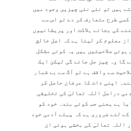
تے ہیں تو نئی نئی چیزیں وجود میں
کسی طرح متعارف کر دے تو اس سے
ننے کی بجائے ہلاکت اور پریشانیوں
از معلوم کر لیتا ہے کہ اصل خالق
 ہوئی صلاحیتیں ہیں یہ کوئی مشکل
ئے گا وہ چیز جل جائے گی لیکن ایک
احیت سے واقف ہے تو آگ سے بے شمار
ندہ اپنی ذات کا عرفان حاصل کر
دمی دراصل اللہ تعالیٰ کی تخلیقی
یا ہے یعنی جب کوئی بندہ خود کو
کے لئے ضروری ہے کہ پہلے آدمی خود
 اللہ تعالیٰ کی بخشی ہوئی ان