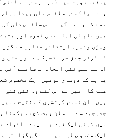
یافتہ صورت میں ظاہر ہوئی۔ سائنس ک
بندہ یا کوئی سائنس دان پیدا ہوا، 
تھے کہ وہ مر گیا۔ اس سائنس دان کی 
میں علم کی ایک ایسی ٹھوس اور مثبت ش
ویژن وغیرہ ارتقائی منازل سے گزر کر
کہ کوئی چیز جو متحرک ہے اور عقل و 
اس سے نئی نئی ایجادات سامنے آتی ہ
یہ ہے کہ دوسری نوعیں ایک مخصوص شعو
علم کا امین ہے اس لئے وہ نئی نئی 
ہیں۔ ان تمام کوششوں کے نتیجے میں ج
جدوجہد سے ا نسان بہت کچھ سیکھتا ہ
میں کوئی ایک قوم یا زیادہ اقوام تف
ایک مخصوص طرز میں زندگی گزارتی ہے