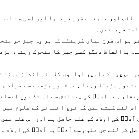
ا نائب اور خلیفہ مقرر فرمایا اور اسی سے انس
احت فرمائیں۔
و ہم اس طرح بیان کرینگے کہ ہر وہ چیز جو متح
ے۔ باالفاظ دیگر کسی چیز کا متحرک رہنا، بڑھ
ور اس چیز کے اوپر آوازوں کا اثر انداز ہونا 
 شعور بڑھتا رہتا ہے۔ شعور بڑھنے سے مراد یہ
تقاء ہے۔ آدمؑ کی پیدائش سے اب تک نوع انسانی
اس لئے کہتے ہیں کہ نوع ا نسانی کے علوم میں 
 آدمؑ کی اولاد کو علم حاصل ہے اور اس علم میں
اصل کر لئے جن علوم سے آدمؑ یا آدمؑ کی اولاد 