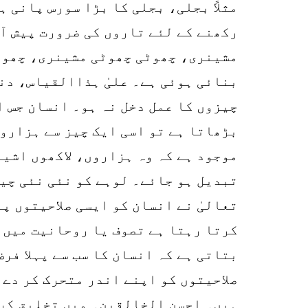
مثلاً بجلی، بجلی کا بڑا سورس پانی 
رکھنے کے لئے تاروں کی ضرورت پیش آت
مشینری، چھوٹی چھوٹی مشینری، چھوٹے
بنائی ہوئی ہے۔ علیٰ ہذاالقیاس، دنی
چیزوں کا عمل دخل نہ ہو۔ انسان جس ا
بڑھاتا ہے تو اسی ایک چیز سے ہزاروں
موجود ہے کہ وہ ہزاروں، لاکھوں اشیا
تبدیل ہو جائے۔ لوہے کو نئی نئی چیز
تعالیٰ نے انسان کو ایسی صلاحیتوں پ
کرتا رہتا ہے تصوف یا روحانیت میں 
بتاتی ہے کہ انسان کا سب سے پہلا فر
صلاحیتوں کو اپنے اندر متحرک کر دے 
ہیں۔ احسن الخالقین۔ میں تخلیق کرنے