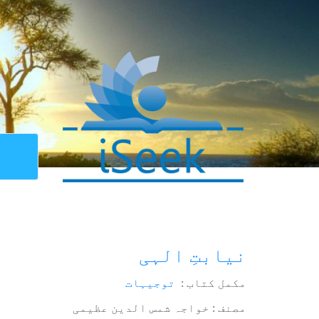
نیابتِ الہی
مکمل کتاب :
توجیہات
مصنف : خواجہ شمس الدین عظیمی