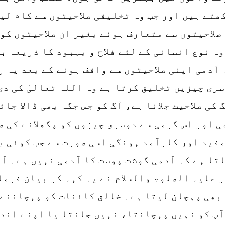
کھتے ہیں اور جب وہ تخلیقی صلاحیتوں سے کام لی
صلاحیتوں سے متعارف ہوئے بغیر ان صلاحیتوں کو 
ہ نوع انسانی کے لئے فلاح و بہبود کا ذریعہ ب
 آدمی اپنی صلاحیتوں سے واقف ہونے کے بعد یہ ر
سری چیزیں تخلیق کرتا ہے وہ اللہ تعالیٰ کی دی
 کی صلاحیت جلانا ہے، آگ کو جس جگہ بھی ڈالا جا
 اور اس گرمی سے دوسری چیزوں کو پگھلانے کی صل
مفید اور کارآمد ہونگی اسی صورت سے جب کوئی ب
اتا ہے کہ آدمی گوشت پوست کا آدمی نہیں ہے۔ آ
ر علیہ الصلوۃ والسلام نے یہ کہہ کر بیان فرما
 بھی پہچان لیتا ہے۔ خالق کائنات کو پہچاننے 
پ کو نہیں پہچانتا، نہیں جانتا یا اپنے اندر