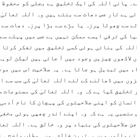
ہے۔ پانی اللہ کی ایک تخلیق ہے بجلی کو محفوظ 
ی ہے تار جس دھات سے بنتے ہیں وہ اللہ تعالیٰ
 سے چھوٹا پرزہ یا بڑے سے بڑا پرزہ دھات سے ب
ا کی ترقی ایسے ممکن نہیں ہے جس میں پہلے سے 
للہ کی بنائی ہوئی کسی تخلیق میں تفکر کرتا ہ
 لاکھوں چیزیں وجود میں آ جاتی ہیں لیکن لوہے
ء میں تبدیل ہو جاتا ہے۔ یہ صلاحیت اس میں موج
وں میں ڈھالنے کے لئے اللہ تعالیٰ کی سب سے ا
ر تخلیق کیا ہے کہ وہ اللہ تعالیٰ کی مصنوعات 
انسان کو اپنی صلاحیتوں کی پہچان کا نام آدمی
ض منصبی یہ ہے کہ وہ اپنے اندر چھپی ہوئی مخفی
جن صلاحیتوں کی بنیاد پر وہ خالق ہے۔ اللہ تعا
 والوں میں بہترین خالق ہوں۔ مطلب واضح ہے ک