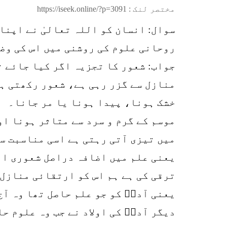
مختصر لنک :
https://iseek.online/?p=3091
سوال: انسان کو اللہ تعالیٰ نے اپن
روحانی علوم کی روشنی میں اس کی وض
جواب: شعور کا تجزیہ اگر کیا جائے ت
منازل سے گزر رہی ہے، شعور رکھتی ہ
خشک ہونا، پیدا ہونا یا مر جانا۔
موسم کے گرم و سرد سے متاثر ہونا ا
میں تیزی آتی رہتی ہے اسی مناسبت سے
یعنی علم میں اضافہ دراصل شعوری ار
ترقی کی ہے ہم اس کو ارتقائی منازل 
یعنی آدمؑ کو جو علم حاصل تھا وہ آج
دیگر آدمؑ کی اولاد نے جب وہ علوم ح