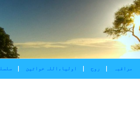
مراقبہ
روح
اولیاءاللہ خواتین
سلسلۂ