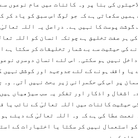
احیتوں کی بنا پر وہ کائنات میں عام نوعوں سے 
ہمیں سکھاتی ہے کہ جو لوگ اس سبق کو یاد کر ک
 گوشت پوست کا نہیں ہے۔ دراصل یہ اللہ تعالیٰ 
کی ہر صفت تخلیق ہے چونکہ انسان کو اللہ تعالی
نے کی حیثیت سے بے شمار تخلیقات کر سکتا ہے او
داخل نہیں ہو سکتی۔ اس لئے انسان دوسری نوعوں
 یا واقف ہونے کے لئے جدوجہد اور کوشش نہیں ک
مان پر اس کی حکمرانی زیر بحث نہیں آتی۔ وہ چ
ہ اشغال و اذکار اور تفکر یہ سب سیڑھیاں ہیں 
ی حیثیت کائنات میں اللہ تعالیٰ کے نائب یا ق
ہ نعمت عطا کی ہے کہ وہ اللہ تعالیٰ کے دیئے ہ
کو استعمال نہیں کر سکتا یا اختیارات کے استع
مقام کی نہیں ہے۔