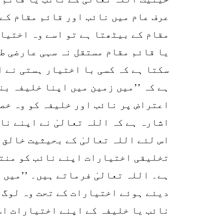
عرف عام میں نائب اور قائم مقام کے 
مقام کے بیٹھتا ہے تو اسے وہ اختیار
یا قائم مقام مستقل نہ سہی عارضی طو
سکتا ہے کہ کسی با اختیار ہستی نے ا
ہے کہ ’’میں زمین میں اپنا خلیفہ بن
اعتراض پر نائب اور خلیفہ کو وہ خصو
اشارہ ہے کہ اللہ تعالیٰ نے اپنے نا
اس لئے اللہ تعالیٰ کے بحیثیت خالق
تخلیقی اختیارات اپنے نائب کو منتقل
ہے۔ اللہ تعالیٰ فرماتے ہیں۔ ’’میں 
دیئے ہوئے اختیارات کے تحت وہ لوگ 
نائب یا خلیفہ کے اپنے اختیارات اس