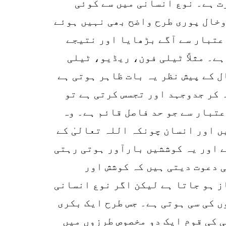
ت ہے۔ نوع انسانی میں سے کوئی
وخال پوری طرح واضح بھی نہیں ہوئے
اعتبار سے آگے بڑھایا اور نتیجے
ے۔ مثلاً ٹیلی فون، ریڈیو، ٹیلی
 کے پیش نظر یہ بات ظاہر ہوتی ہے
ہ کر جدوجہد اور تجسس کرتی ہے تو
تبار سے جو حد فاصل قائم ہے۔ وہ
92
SHARES
ں اور انسان چونکہ اللہ تعالیٰ کے
k
ے اور یہ کوششیں بارآور ہوتی رہتی
r
 دعوت دیتی ہیں کہ کوشش اور
p
ز ہو جاتا ہے لیکن اگر نوع انسانی
o
 کی سی ہوتی ہے۔ جس طرح ایک بکری
 کی قوم ایک دو مخصوص طرزوں میں