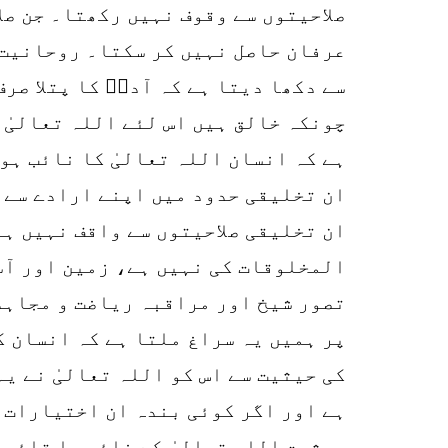
صلاحیتوں سے وقوف نہیں رکھتا۔ جن صل
عرفان حاصل نہیں کر سکتا۔ روحانیت 
سے دکھا دیتا ہے کہ آدمؑ کا پتلا صرف
چونکہ خالق ہیں اس لئے اللہ تعالیٰ 
ہے کہ انسان اللہ تعالیٰ کا نائب ہو
ان تخلیقی حدود میں اپنے ارادے سے 
ان تخلیقی صلاحیتوں سے واقف نہیں ہے
المخلوقات کی نہیں ہے، زمین اور آس
تصور شیخ اور مراقبہ ریاضت و مجاہد
پر ہمیں یہ سراغ ملتا ہے کہ انسان ک
کی حیثیت سے اس کو اللہ تعالیٰ نے ی
ہے اور اگر کوئی بندہ ان اختیارات 
حیثیت اللہ تعالیٰ کے نائب یا قائم 