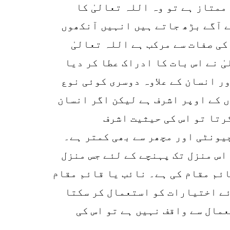
ممتاز ہے تو وہ اللہ تعالیٰ کا
ے آگے بڑھ جاتے ہیں انہیں آنکھوں
کی صفات سے مرکب ہے اللہ تعالیٰ
ٰ نے اس بات کا ادراک عطا کر دیا
ر انسان کے علاوہ دوسری کوئی نوع
 کے اوپر اشرف ہے لیکن اگر انسان
رتا تو اس کی حیثیت اشرف
یونٹی اور مچھر سے بھی کمتر ہے۔
اس منزل تک پہنچے کے لئے جس منزل
ائم مقام کی ہے۔ نائب یا قائم مقام
وئے اختیارات کو استعمال کر سکتا
مال سے واقف نہیں ہے تو اس کی