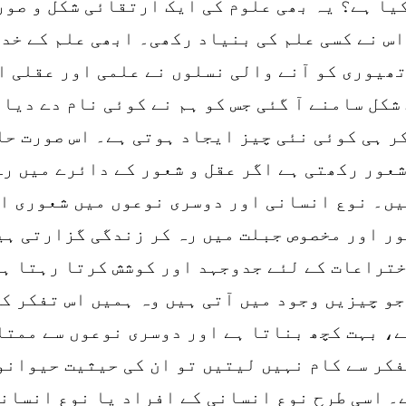
یا ہے؟ یہ بھی علوم کی ایک ارتقائی شکل و صور
اس نے کسی علم کی بنیاد رکھی۔ ابھی علم کے خد
تھیوری کو آنے والی نسلوں نے علمی اور عقلی 
کل سامنے آ گئی جس کو ہم نے کوئی نام دے دیا ہ
 ہی کوئی نئی چیز ایجاد ہوتی ہے۔ اس صورت حال
شعور رکھتی ہے اگر عقل و شعور کے دائرے میں ر
یں۔ نوع انسانی اور دوسری نوعوں میں شعوری اع
ر اور مخصوص جبلت میں رہ کر زندگی گزارتی ہی
اختراعات کے لئے جدوجہد اور کوشش کرتا رہتا ہ
و چیزیں وجود میں آتی ہیں وہ ہمیں اس تفکر کی
ے، بہت کچھ بناتا ہے اور دوسری نوعوں سے ممتا
کر سے کام نہیں لیتیں تو ان کی حیثیت حیوانوں
۔ اسی طرح نوع انسانی کے افراد یا نوع انسانی