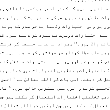
معانی یہ ہیں کہ کوئی آدمی جب کسی کا نائب ہو
ات حاصل ہوتے ہیں جس کی وہ نیابت کر رہا ہے ی
ر پر وہی اختیارات رکھتا ہے جو صدر کے ہوتے ہ
پنے اختیارات دوسرے کے سپرد کر دیئے ہیں۔ قر
انے والا ہوں۔‘‘ پھر اس نائب یا خلیفہ کو فرش
صی علم عطا کرنا، جو فرشتوں کو حاصل نہیں تھا
ئب کو عارضی طور پر اپنے اختیارات منتقل کئے 
 کے اختیارات، تخلیقی اختیارات میں شمار ہونگ
 کر دیئے۔ اسی بات کو اللہ تعالیٰ نے ’’احسن
تخلیق کرنے والوں میں بہترین خالق ہوں۔‘‘ بات
بھی تخلیقی اختیارات استعمال کر سکتے ہیں جن 
تعمال کر سکتے ہیں جن لوگوں کو اللہ تعالیٰ ن