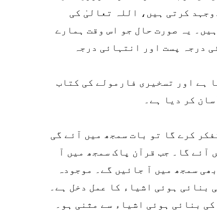
وجہد کرتی ہیں، اللہ تعالیٰ کی
ہیں۔ یہ صورت حال جو اس وقت ہمارے
ی درجہ پست اور انتہائی درجہ
یا ہے اور تسخیری فارمولے کی کتاب
سان کر دیا ہے۔
فکر کرے گا تو بات سمجھ میں آئے گی
 آئے گا۔ جب قرآن پاک سمجھ میں آ
بھی سمجھ میں آ جائیں گے۔ موجودہ
ی بنائی ہوئی اشیاء کا عمل دخل ہے۔
 کی بنائی ہوئی اشیاء سے مثنی ہو۔