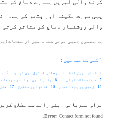
کرنے والی لہریں ہمارے دماغ کو متا
یہی صورت نگینہ اور پتھر کی ہے۔ ان
والی روشنیاں دماغ کو متاثر کرتی 
یہ مضمون چھپی ہوئی کتاب میں ان صفحات (یا 
آگہی کے مضامین :
انتساب
پیش لفظ
1 - روحانی اسکول میں تربیت
2 - با اختیار بے اختیار زندگی
7 - موت حفاظت کرتی ہے
8 - باہر نہیں ہم اندر دیکھتے ہیں
15 - زمین پر پہلا انسان
16 - خالق اور مخلوق
17 - مٹی خلاء ہے۔۔۔
23 - روشنی اور جسم
24 - مشاہداتی نظر
25 - نیند اور بیداری
31 - بڑی بیگمؓ، چھوٹی بیگمؓ
32 - زم زم
33 - خواتین کے فرائض
براہِ مہربانی اپنی رائے سے مطلع کریں
42 - زندگی کا فلسفہ
43 - انسانی مشین
44 - راضی برضا
48 - مادی دنیا اور ماورائی دنیا
49 - چاند گاڑی
50 - تین ارب سال
Error:
Contact form not found.
57 - روحانی شاگرد
58 - ذات کی نفی
59 - پانچ کھرب بائیس کروڑ!
65 - بچے اور رسول اللہﷺ
66 - افکار کی دنیا
67 - مثال