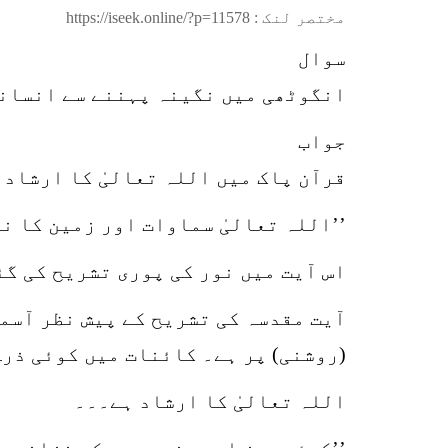
مختصر لنک :
https://iseek.online/?p=11578
سوال
انگوٹھی میں نگینہ پہننے سے انسانی
جواب
قرآن پاک میں اللہ تعالیٰ کا ارشاد 
’’اللہ تعالیٰ سماوات اور زمین کا نور
اس آیت میں نور کی پوری تشریح کی گئ
آیت مقدسہ کی تشریح کے پیش نظر آسم
(روشنی) پر ہے۔ کائنات میں کوئی ذرہ
اللہ تعالیٰ کا ارشاد ہے۔۔۔
’’کوئی چیز ایسی نہیں جس کے خزانے ہ