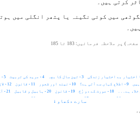
ثر کرتی ہیں۔
گوٹھی میں کوئی نگینہ یا پتھر انگلی میں ہوتا
ہیں۔
صفحہ) پر ملاحظہ فرمائیں:
183
تا
185
3 - تین سال کا بچہ
4 - مرید کی تربیت
5 - دس سال۔۔۔؟
9 - اطلاع کہاں سے آتی ہے؟
10 - نیند اور شعور
11 - قانون
12 - لازمانیت اور زمانیت
18 - عورت کے دو رُخ
19 - قانون
20 - ہابیل و قابیل
21 - آگ اور قربانی
26 - جسمِ مثالی
27 - گیارہ ہزار صلاحیتیں
28 - خواتین اور فرشتے
سارے دکھاو ↓
34 - تیس سال پہلے
36 - کہکشانی نظام
37 - پانچ حواس
38 - قانون
۔
45 - زمانے کو بُرا نہ کہو، زمانہ اللہ تعالیٰ ہے(حدیث)
46 - مثال
47 - سائنس
51 - کائناتی نظام
52 - تخلیق کا قانون
53 - تکوین
54 - دو ع
60 - زندگی کا تجزیہ
61 - عیدالفطر اور عیدالاضحیٰ
62 - دین فطرت
68 - تحقیق و تلاش
69 - Kirlian Photography
70 - قرآن علوم کا سرچشمہ ہے