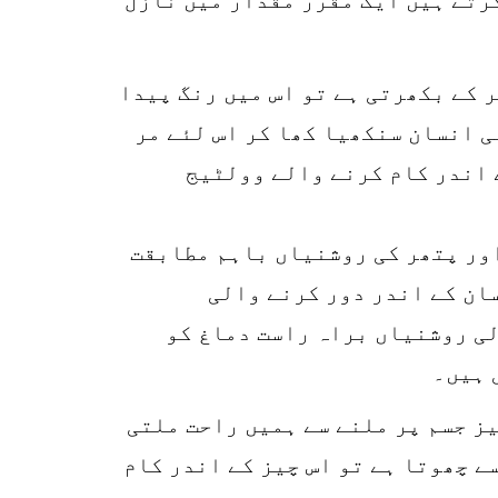
 کے بکھرتی ہے تو اس میں رنگ پیدا
ٹیج (Voltage) کا کام کرتی ہیں۔ کوئی انسان سنکھیا کھا کر اس لئے مر
ام کرنے والے برقی نظام کا وولٹیج (Voltage) انسان کے اندر کام کرنے والے وولٹیج
اور پتھر کی روشنیاں باہم مطابقت
ان کے اندر دور کرنے والی
لی روشنیاں براہ راست دماغ کو
 ہیں۔
ز جسم پر ملنے سے ہمیں راحت ملتی
ے چھوتا ہے تو اس چیز کے اندر کام