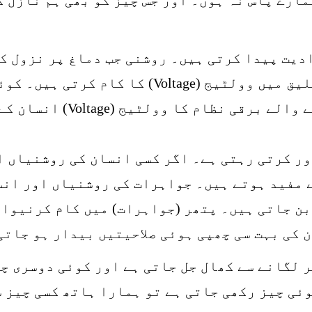
دیت پیدا کرتی ہیں۔ روشنی جب دماغ پر نزول کر
ہو جاتے ہیں۔ رنگوں کی یہ لہریں تخلیق میں وول
جاتا ہے کہ سنکھیا کے اندر ک
ور کرتی رہتی ہے۔ اگر کسی انسان کی روشنیاں 
 مفید ہوتے ہیں۔ جواہرات کی روشنیاں اور انس
بن جاتی ہیں۔ پتھر (جواہرات) میں کام کرنیوا
 کی بہت سی چھپی ہوئی صلاحیتیں بیدار ہو جاتی
 لگانے سے کھال جل جاتی ہے اور کوئی دوسری چی
وئی چیز رکھی جاتی ہے تو ہمارا ہاتھ کسی چیز س