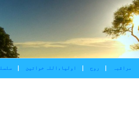
مراقبہ
روح
اولیاءاللہ خواتین
سلسلۂ