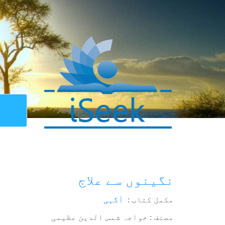
نگینوں سے علاج
مکمل کتاب :
آگہی
مصنف : خواجہ شمس الدین عظیمی