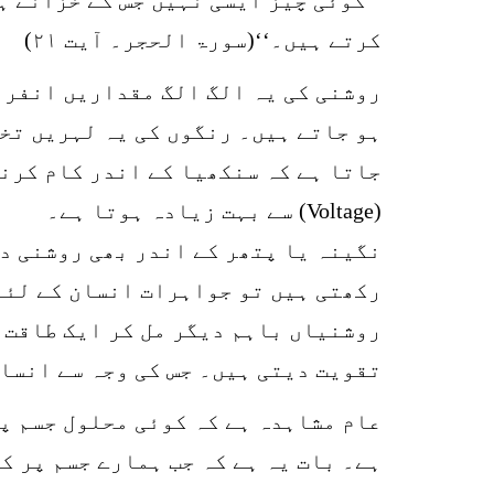
کرتے ہیں۔‘‘(سورۃ الحجر۔ آیت ۲۱)
روشنی کی یہ الگ الگ مقداریں انفرا
(Voltage) سے بہت زیادہ ہوتا ہے۔
نگینہ یا پتھر کے اندر بھی روشنی د
رکھتی ہیں تو جواہرات انسان کے لئے
روشنیاں باہم دیگر مل کر ایک طاقت 
تقویت دیتی ہیں۔ جس کی وجہ سے انسان
عام مشاہدہ ہے کہ کوئی محلول جسم پر
ہے۔ بات یہ ہے کہ جب ہمارے جسم پر ک