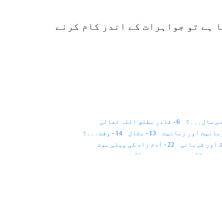
 ہے تو جواہرات کے اندر کام کرنے
6 - قادرِ مطلق اللہ تعالیٰ
13 - مثال
14 - وقت۔۔۔؟
22 - آدم زاد کی پہلی موت
29 - روح کا لباس؟
30 - ملت حنیف
39 - قدرِ مشترک
40 - قانون
41 - پچاس سال
 اور روحانیت
لوم۔۔۔
55 - قانون
56 - ذات کا عرفان
63 - عید
64 - ملائکہ اعلان کرتے ہیں
71 - روشنی سے علاج
72 - روشنی کا عمل