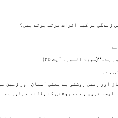
 زندگی پر کیا اثرات مرتب ہوتے ہیں؟
ہے
 ہے۔‘‘(سورۃ النور۔ آیت ۳۵)
ی ہے۔
ان اور زمین روشنی ہے یعنی آسمان اور زمین می
 ایسا نہیں ہے جو روشنی کے ہالے سے باہر ہو۔
مارے پاس نہ ہوں۔ اور جس چیز کو بھی ہم نازل 