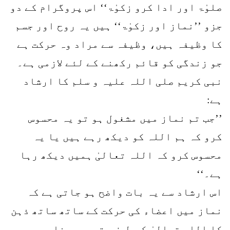
صلوٰۃ اور ادا کرو زکوٰۃ‘‘ اس پروگرام کے دو
جزو ’’نماز اور زکوٰۃ‘‘ ہیں یہ روح اور جسم
کا وظیفہ ہیں، وظیفہ سے مراد وہ حرکت ہے
جو زندگی کو قائم رکھنے کے لئے لازمی ہے۔
نبی کریم صلی اللہ علیہ و سلم کا ارشاد
ہے:
’’جب تم نماز میں مشغول ہو تو یہ محسوس
کرو کہ ہم اللہ کو دیکھ رہے ہیں یا یہ
محسوس کرو کہ اللہ تعالیٰ ہمیں دیکھ رہا
ہے۔‘‘
اس ارشاد سے یہ بات واضح ہو جاتی ہے کہ
نماز میں اعضاء کی حرکت کے ساتھ ساتھ ذہن
کا اللہ تعالیٰ کی طرف متوجہ ہونا بھی