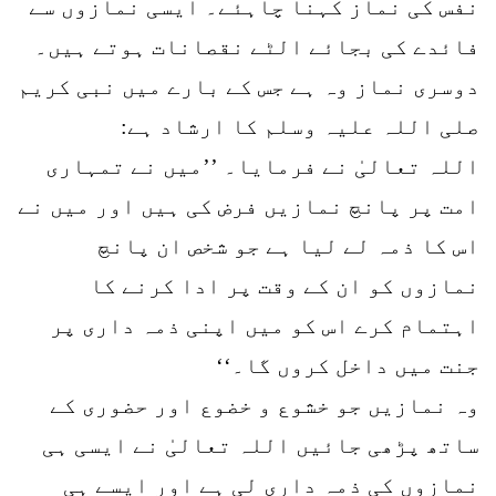
نفس کی نماز کہنا چاہئے۔ ایسی نمازوں سے
فائدے کی بجائے الٹے نقصانات ہوتے ہیں۔
دوسری نماز وہ ہے جس کے بارے میں نبی کریم
صلی اللہ علیہ وسلم کا ارشاد ہے:
اللہ تعالیٰ نے فرمایا۔ ’’میں نے تمہاری
امت پر پانچ نمازیں فرض کی ہیں اور میں نے
اس کا ذمہ لے لیا ہے جو شخص ان پانچ
نمازوں کو ان کے وقت پر ادا کرنے کا
اہتمام کرے اس کو میں اپنی ذمہ داری پر
جنت میں داخل کروں گا۔‘‘
وہ نمازیں جو خشوع و خضوع اور حضوری کے
ساتھ پڑھی جائیں اللہ تعالیٰ نے ایسی ہی
نمازوں کی ذمہ داری لی ہے اور ایسے ہی