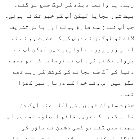
رہے۔ یہ واقعہ دیکھ کر لوگ جمع ہو گئے۔
بہت شور مچایا لیکن آپ کو خبر تک نہ ہوئی۔
جب آپ نماز سے فارغ ہوئے اور باہر تشریف
لائے تو لوگوں نے عرض کی کہ حضرت ہم نے تو
اتنی زور زور سے آوازیں دیں لیکن آپ نے
پرواہ تک نہ کی۔ آپ نے فرمایا کہ تم مجھے
دنیا کی آگ سے بچانے کی کوشش کر رہے تھے
مگر میں اس وقت خدا کے دربار میں کھڑا
تھا۔
حضرت سفیان ثوری رضی اللہ عنہ ایک دن
خانہ کعبہ کے قریب قائم الصلوٰۃ تھے جب آپ
سجدے میں گئے تو کسی دشمن نے پاؤں کی
انگلیاں کاٹ دیں۔ سلام پھیرا تو خون پڑا