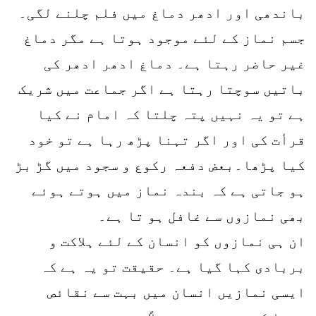
باندھی اور ادھر دماغ میں فلم چلنے لگی۔
جسم نماز کے لئے موجود ہوتا ہے مگر دماغ
غیر حاضر رہتا ہے۔ دماغ ادھر ادھر کی
باتیں سوچتا رہتا ہے اگر جماعت میں شریک
ہے تو یہ نہیں پتہ چلتا کہ امام نے کیا
قرأت کی اور اگر تہنا پڑھ رہا ہے تو خود
کیا پڑھا۔بعض دفعہ رکوع و سجود میں گڑ بڑ
ہو جاتی ہے کہ بندہ نماز میں ہوتے ہوئے
بھی نمازوں سے غافل ہو تا ہے۔
ان ہی نمازوں کو انسان کے لئے ہلاکت و
بربادی کہا گیا ہے۔ حقیقت تو یہ ہے کہ
ایسی نمازیں انسان میں بہت سے نقائص