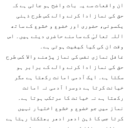
ان واقعات سے یہ بات واضح ہو جاتی ہے کہ
حق کی نماز ادا کرنے والے کس طرح ذہنی
یکسوئی، حضوری اور خضوع و خشوع کے ساتھ
اللہ تعالیٰ کے سامنے حاضری دیتے ہیں۔ اس
وقت ان کی کیا کیفیت ہوتی ہے۔
غافل نمازی نفس کی نماز پڑھنے والا کس طرح
حق کی نماز ادا کرنے والے کے برابر ہو
سکتا ہے۔ ایک آدمی امانت رکھتا ہے مگر
خیانت کرتا ہے دوسرا آدمی نہ امانت
رکھتا ہے نہ خیانت کا مرتکب ہوتا ہے۔
نماز میں جو خضوع و خشوع اختیار نہیں
کرتا جس کا ذہن ادھر ادھر بھٹکتا رہتا ہے