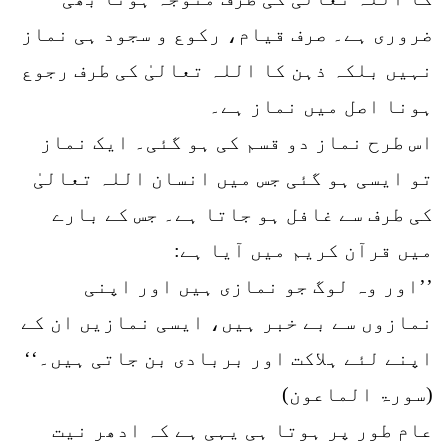
ضروری ہے۔ صرف قیام، رکوع و سجود ہی نماز
نہیں بلکہ ذہن کا اللہ تعالیٰ کی طرف رجوع
ہونا اصل میں نماز ہے۔
اس طرح نماز دو قسم کی ہو گئی۔ ایک نماز
تو ایسی ہو گئی جس میں انسان اللہ تعالیٰ
کی طرف سے غافل ہو جاتا ہے۔ جس کے بارے
میں قرآن کریم میں آیا ہے:
’’اور وہ لوگ جو نمازی ہیں اور اپنی
نمازوں سے بے خبر ہیں، ایسی نمازیں ان کے
اپنے لئے ہلاکت اور بربادی بن جاتی ہیں۔‘‘
(سورۃ الماعون)
عام طور پر ہوتا ہی یہی ہے کہ ادھر نیت