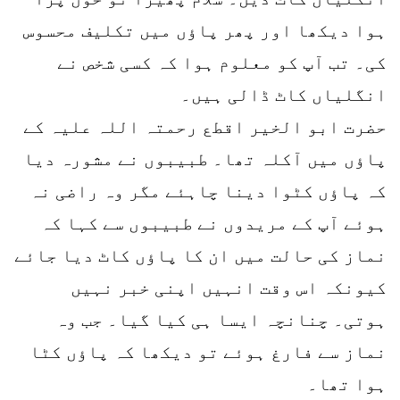
ہوا دیکھا اور پھر پاؤں میں تکلیف محسوس
کی۔ تب آپ کو معلوم ہوا کہ کسی شخص نے
انگلیاں کاٹ ڈالی ہیں۔
حضرت ابو الخیر اقطع رحمتہ اللہ علیہ کے
پاؤں میں آکلہ تھا۔ طبیبوں نے مشورہ دیا
کہ پاؤں کٹوا دینا چاہئے مگر وہ راضی نہ
ہوئے آپ کے مریدوں نے طبیبوں سے کہا کہ
نماز کی حالت میں ان کا پاؤں کاٹ دیا جائے
کیونکہ اس وقت انہیں اپنی خبر نہیں
ہوتی۔ چنانچہ ایسا ہی کیا گیا۔ جب وہ
نماز سے فارغ ہوئے تو دیکھا کہ پاؤں کٹا
ہوا تھا۔