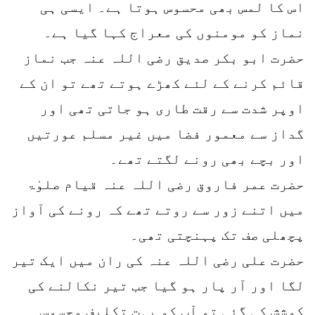
اس کا لمس بھی محسوس ہوتا ہے۔ ایسی ہی
نماز کو مومنوں کی معراج کہا گیا ہے۔
حضرت ابو بکر صدیق رضی اللہ عنہ جب نماز
قائم کرنے کے لئے کھڑے ہوتے تھے تو ان کے
اوپر شدت سے رقت طاری ہو جاتی تھی اور
گداز سے معمور فضا میں غیر مسلم عورتیں
اور بچے بھی رونے لگتے تھے۔
حضرت عمر فاروق رضی اللہ عنہ قیام صلوٰۃ
میں اتنے زور سے روتے تھے کہ رونے کی آواز
پچھلی صف تک پہنچتی تھی۔
حضرت علی رضی اللہ عنہ کی ران میں ایک تیر
لگا اور آر پار ہو گیا جب تیر نکالنے کی
کوشش کی گئی تو آپ کو بہت تکلیف محسوس