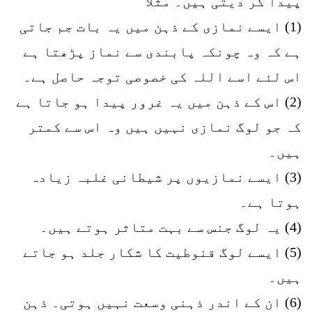
پیدا کر دیتی ہیں۔ مثلاً
(1) ایسے نمازی کے ذہن میں یہ بات جم جاتی
ہے کہ وہ چونکہ پابندی سے نماز پڑھتا ہے
اس لئے اسے اللہ کی خصوصی توجہ حاصل ہے۔
(2) اس کے ذہن میں یہ غرور پیدا ہو جاتا ہے
کہ جو لوگ نمازی نہیں ہیں وہ اس سے کمتر
ہیں۔
(3) ایسے نمازیوں پر شیطانی غلبہ زیادہ
ہوتا ہے۔
(4) یہ لوگ جنس سے بہت متاثر ہوتے ہیں۔
(5) ایسے لوگ قنوطیت کا شکار جلد ہو جاتے
ہیں۔
(6) ان کے اندر ذہنی وسعت نہیں ہوتی۔ ذہن