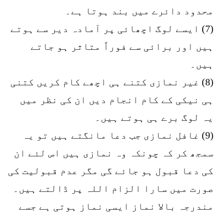
محدود دائرے میں بند ہوتا ہے۔
(7) ایسے لوگ اچھائی پر آمادہ دیر سے ہوتے
ہیں اور برائی سے فوراً متاثر ہو جاتے
ہیں۔
(8) غیر نمازی کتنے ہی اچھے کام کریں کتنی
ہی نیکی کے کام انجام دیں ان کی نظر میں
یہ لوگ برے ہی ہوتے ہیں۔
(9) غافل نمازی جب دعا مانگتے ہیں تو یہ
سمجھ کر کہ چونکہ وہ نمازی ہیں اس لئے ان
کی دعا قبول ہو جائے گی مگر عدم قبولیت کی
صورت میں سارا الزام اللہ پر ڈالتے ہیں۔
مندرجہ بالا نماز ایسی نماز ہوتی ہے جسے