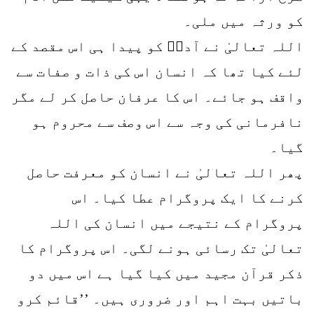
کو ورثہ میں ملی۔
اللہ تعالیٰ نے آدمؑ کو پیدا ہی اس مقصد کے
لئے کیا تھا کہ انسان اس کی ذات و صفات سے
واقف ہو جائے۔ اس کا عرفان حاصل کر لے مگر
نافرمانی کی وجہ سے اس وصف سے محروم ہو
گیا۔
پھر اللہ تعالیٰ نے انسان کو معرفت حاصل
کرنے کا ایک پروگرام عطا کیا۔ اس
پروگرام کے نتیجے میں انسان کی اللہ
تعالیٰ تک رسائی ہونے لگی۔ اس پروگرام کا
ذکر قرآن مجید میں کیا گیا ہے اس میں دو
باتیں بہت اہم اور ضروری ہیں۔ ’’قائم کرو