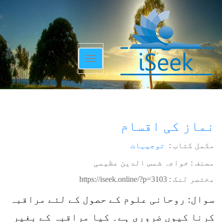
Toggle
navigation
نماز کی اقسام
مکمل کتاب :
توجیہات
مصنف : خواجہ شمس الدین عظیمی
مختصر لنک :
https://iseek.online/?p=3103
سوال: روحانی علوم کے حصول کے لئے مراقبہ
کرنا کیوں ضروری ہے۔ کیا مراقبہ کے بغیر