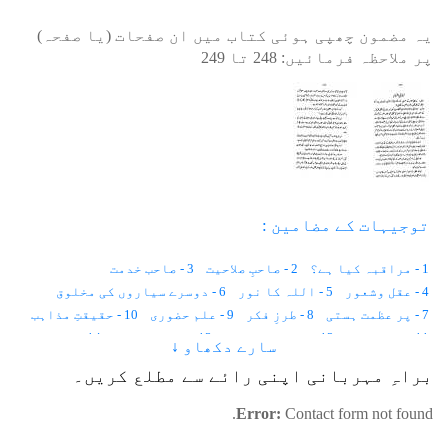
یہ مضمون چھپی ہوئی کتاب میں ان صفحات (یا صفحہ)
پر ملاحظہ فرمائیں:
248
تا
249
توجیہات کے مضامین :
1 - مراقبہ کیا ہے؟
2 - صاحبِ صلاحیت
3 - صاحب خدمت
4 - عقل وشعور
5 - اللہ کا نور
6 - دوسرے سیاروں کی مخلوق
7 - پر عظمت ہستی
8 - طرزِ فکر
9 - علم حضوری
10 - حقیقتِ مذاہب
11 - غیب بینی
12 - خواب کی حالت
13 - ماوراء ذات
14 - تصرف
سارے دکھاو ↓
15 - علم کا مظاہرہ
16 - علمِ حصولی
17 - اعراف کیا ہے
براہِ مہربانی اپنی رائے سے مطلع کریں۔
18 - علم کی طرزیں
19 - جسمِ مثالی
20 - روشنیوں کا ہالہ
21 - Time & Space
22.1 - حقیقت پسندانہ طرز فکر – 1
Error:
Contact form not found.
22.2 - حقیقت پسندانہ طرز فکر – 2
23 - انعام یافتہ