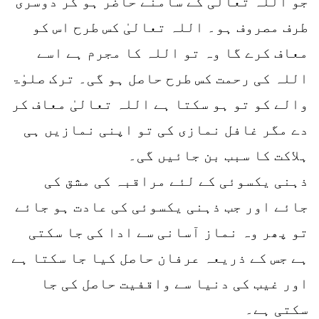
جو اللہ تعالیٰ کے سامنے حاضر ہو کر دوسری
طرف مصروف ہو۔ اللہ تعالیٰ کس طرح اس کو
معاف کرے گا وہ تو اللہ کا مجرم ہے اسے
اللہ کی رحمت کس طرح حاصل ہو گی۔ ترک صلوٰۃ
والے کو تو ہو سکتا ہے اللہ تعالیٰ معاف کر
دے مگر غافل نمازی کی تو اپنی نمازیں ہی
ہلاکت کا سبب بن جائیں گی۔
ذہنی یکسوئی کے لئے مراقبہ کی مشق کی
جائے اور جب ذہنی یکسوئی کی عادت ہو جائے
تو پھر وہ نماز آسانی سے ادا کی جا سکتی
ہے جس کے ذریعہ عرفان حاصل کیا جا سکتا ہے
اور غیب کی دنیا سے واقفیت حاصل کی جا
سکتی ہے۔