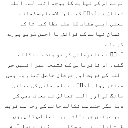
ہوئے اس کی نیابت کا بوجھ اٹھا لے۔ اللہ
تعالیٰ نے آدمؑ کو علم الاسماء سکھائے
یعنی اپنی صفات کا علم عطا کیا تا کہ
انسان نیابت کے فرائض با احسن طریق پورے
کر سکے۔
آدمؑ نے نافرمائی کی تو جنت سے نکالے
گئے۔ اس نافرمانی کے نتیجہ میں انہیں جو
اللہ کی قربت اور عرفان حاصل تھا، وہ بھی
متاثر ہوا۔ آدمؑ نے نافرمانی کی معافی
مانگ لی اور اللہ تعالیٰ نے معاف بھی کر
دیا مگر جنت سے نکالے جانے کی وجہ سے قربت
اور عرفان جو متاثر ہوا تھا اس کا پوری
طرح ازالہ نہ ہو سکا۔ یہی کیفیت نسل آدم