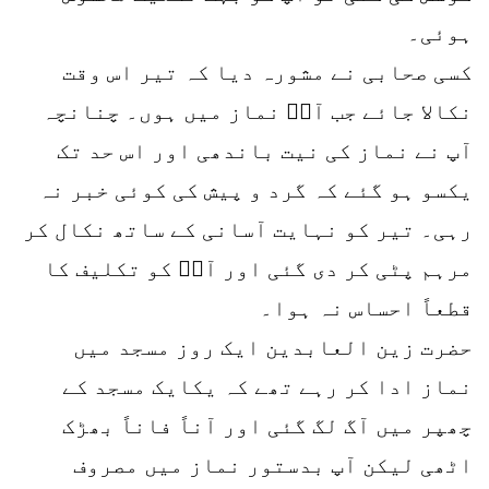
ہوئی۔
کسی صحابی نے مشورہ دیا کہ تیر اس وقت
نکالا جائے جب آپؓ نماز میں ہوں۔ چنانچہ
آپ نے نماز کی نیت باندھی اور اس حد تک
یکسو ہو گئے کہ گرد و پیش کی کوئی خبر نہ
رہی۔ تیر کو نہایت آسانی کے ساتھ نکال کر
مرہم پٹی کر دی گئی اور آپؓ کو تکلیف کا
قطعاً احساس نہ ہوا۔
حضرت زین العابدین ایک روز مسجد میں
نماز ادا کر رہے تھے کہ یکایک مسجد کے
چھپر میں آگ لگ گئی اور آناً فاناً بھڑک
اٹھی لیکن آپ بدستور نماز میں مصروف