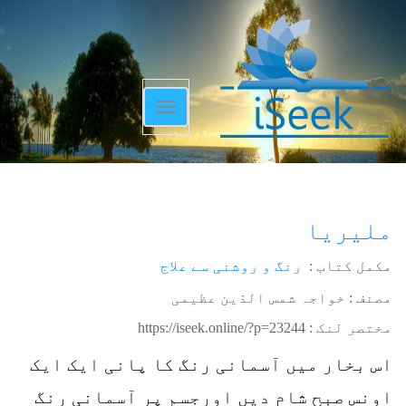
Toggle
navigation
ملیریا
مکمل کتاب :
رنگ و روشنی سے علاج
مصنف : خواجہ شمس الدّین عظیمی
مختصر لنک :
https://iseek.online/?p=23244
اس بخار میں آسمانی رنگ کا پانی ایک ایک
اونس صبح شام دیں اورجسم پر آسمانی رنگ