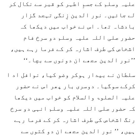
علیہ وسلم کے جسمِ اطہر کو قبر سے نکال کر
لے جائیں۔ نور الدین زِنگی تہجد گزار
بادشاہ تھا۔ اس نے خواب میں دیکھا کہ
حضور صلی اللہ علیہ وسلم دو سرخ فام
اشخاص کی طرف اشارہ کر کے فرما رہے ہیں،
’’نور الدین مجھے ان دونوں سے بچا۔‘‘
سلطان نے بیدار ہوکر وضو کیا، نوافل اد ا
کرکے سوگیا۔ دوسری بار پھر اس نے حضور
علیہ الصلوۃ والسلام کو خواب میں دیکھا
کہ حضور صلی اللہ علیہ وسلم انہی دو سرخ
رنگ اشخاص کی طرف اشارہ کر کے فرما رہے
ہیں، ’’ نور الدین مجھے ان دو کتوں سے