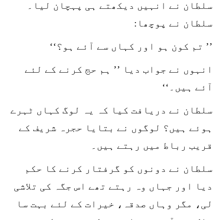
سلطان نے انہیں دیکھتے ہی پہچان لیا۔
سلطان نے پوچھا:
’’ تم کون ہو اور کہاں سے آئے ہو؟‘‘
انہوں نے جواب دیا ’’ ہم حج کرنے کے لئے
آئے ہیں۔‘‘
سلطان نے دریافت کیا کہ یہ لوگ کہاں ٹہرے
ہوئے ہیں؟ لوگوں نے بتایا حجرہ شریف کے
قریب رباط میں رہتے ہیں۔
سلطان نے دونوں کو گرفتار کرنے کا حکم
دیا اور جہاں وہ رہتے تھے اس جگہ کی تلاشی
لی، مگر وہاں صدقہ، خیرات کے لئے بہت سا