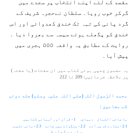
مقصد کے لئے اپنے انتخاب پر سجدے میں
گرکر خوب رویا۔ سلطان نےحجرہ شریف کے
گرد پانی کی تہہ تک خندق کھدوائی اور اس
خندق کو پگھلے ہوئے سیسہ سے بھروا دیا ۔
روایت کے مطابق یہ واقعہ ۵۵۵ ہجری میں
پیش آیا۔
یہ مضمون چھپی ہوئی کتاب میں ان صفحات (یا صفحہ)
پر ملاحظہ فرمائیں:
209
تا
212
محمد الرّسول اللہ(صلی اللہ علیہ وسلم) جلد دوئم
کے مضامین :
یا صاحب الجمال
دیباچہ
1 - قرآن اور آسمانی کتابیں
2.1 - ستارے قریب آئے
2.2 - پنگوڑے میں چاند
2.3 - مائی حلیمہ
سارے دکھاو ↓
2.4 - دو اجنبی
3.1 - بادلوں کا سایہ
3.2 - بارش کا وسیلہ