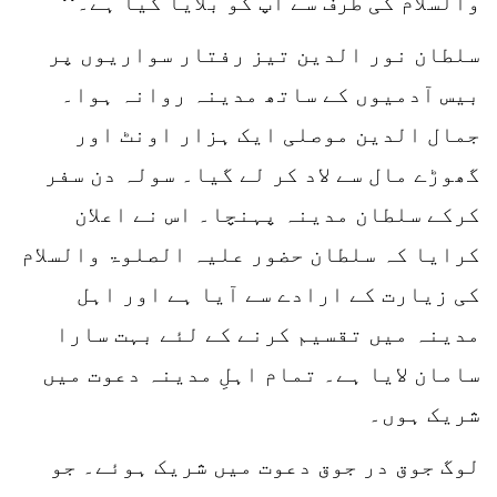
والسلام کی طرف سے آپ کو بلایا گیا ہے۔‘‘
سلطان نور الدین تیز رفتار سواریوں پر
بیس آدمیوں کے ساتھ مدینہ روانہ ہوا۔
جمال الدین موصلی ایک ہزار اونٹ اور
گھوڑے مال سے لاد کر لے گیا۔ سولہ دن سفر
کرکے سلطان مدینہ پہنچا۔ اس نے اعلان
کرایا کہ سلطان حضور علیہ الصلوۃ والسلام
کی زیارت کے ارادے سے آیا ہے اور اہل
مدینہ میں تقسیم کرنے کے لئے بہت سارا
سامان لایا ہے۔ تمام اہلِ مدینہ دعوت میں
شریک ہوں۔
لوگ جوق در جوق دعوت میں شریک ہوئے۔ جو