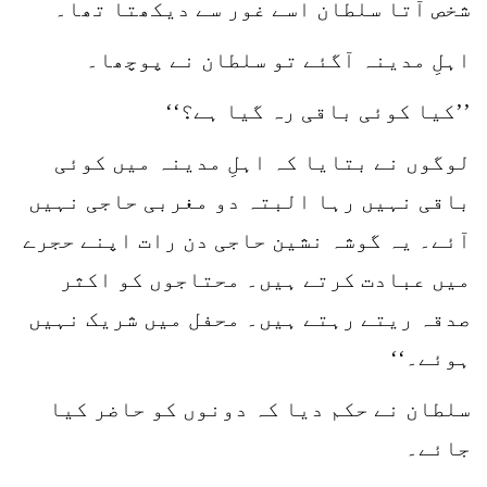
شخص آتا سلطان اسے غور سے دیکھتا تھا۔
اہلِ مدینہ آگئے تو سلطان نے پوچھا۔
’’کیا کوئی باقی رہ گیا ہے؟‘‘
لوگوں نے بتایا کہ اہلِ مدینہ میں کوئی
باقی نہیں رہا البتہ دو مغربی حاجی نہیں
آئے۔ یہ گوشہ نشین حاجی دن رات اپنے حجرے
میں عبادت کرتے ہیں۔ محتاجوں کو اکثر
صدقہ ریتے رہتے ہیں۔ محفل میں شریک نہیں
ہوئے۔‘‘
سلطان نے حکم دیا کہ دونوں کو حاضر کیا
جائے۔