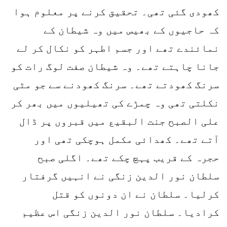
کھودی گئی تھی۔ تحقیق کرنے پر معلوم ہوا
کہ حاجیوں کے بھیس میں وہ شیطان کے
نمائندے تھے اور جسم اطہر کو نکال کر لے
جانا چاہتے تھے۔ وہ شیطان صفت لوگ رات کو
سرنگ کھودتے تھے۔ سرنگ کھودنے سے جو مٹی
نکلتی تھی وہ چمڑے کی تھیلیوں میں بھر کر
علی الصبح جنت البقیع میں قبروں پر ڈال
آتے تھے۔ کھدائی مکمل ہوچکی تھی اور
حجرہ کے قریب پہچ چکے تھے۔ اگلی صبح
سلطان نور الدین زنگی نے انہیں گرفتار
کرلیا۔ سلطان نے ان دونوں کو قتل
کرادیا۔ سلطان نور الدین زنگی اس عظیم