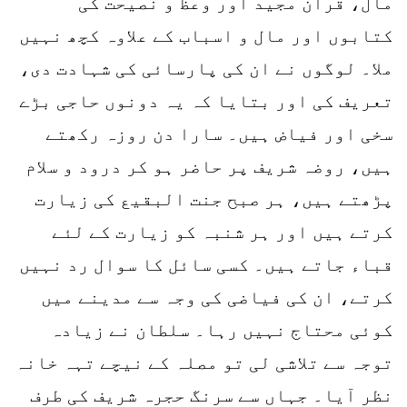
مال، قرآن مجید اور وعظ و نصیحت کی
کتابوں اور مال و اسباب کے علاوہ کچھ نہیں
ملا۔ لوگوں نے ان کی پارسائی کی شہادت دی،
تعریف کی اور بتایا کہ یہ دونوں حاجی بڑے
سخی اور فیاض ہیں۔ سارا دن روزہ رکھتے
ہیں، روضہ شریف پر حاضر ہو کر درود و سلام
پڑھتے ہیں، ہر صبح جنت البقیع کی زیارت
کرتے ہیں اور ہر شنبہ کو زیارت کے لئے
قباء جاتے ہیں۔ کسی سائل کا سوال رد نہیں
کرتے، ان کی فیاضی کی وجہ سے مدینے میں
کوئی محتاج نہیں رہا۔ سلطان نے زیادہ
توجہ سے تلاشی لی تو مصلہ کے نیچے تہہ خانہ
نظر آیا۔ جہاں سے سرنگ حجرہ شریف کی طرف