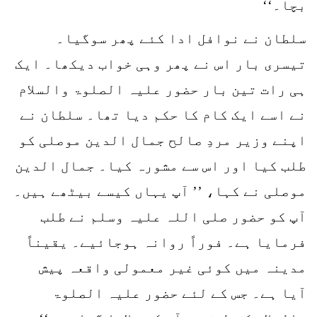
بچا۔‘‘
سلطان نے نوافل ادا کئے پھر سوگیا۔
تیسری بار اس نے پھر وہی خواب دیکھا۔ ایک
ہی رات تین بار حضور علیہ الصلوۃ والسلام
نے اسے ایک کام کا حکم دیا تھا۔ سلطان نے
اپنے وزیر مردِ صالح جمال الدین موصلی کو
طلب کیا اور اس سے مشورہ کیا۔ جمال الدین
موصلی نے کہا، ’’ آپ یہاں کیسے بیٹھے ہیں۔
آپ کو حضور صلی اللہ علیہ وسلم نے طلب
فرمایا ہے۔ فوراً روانہ ہوجائیے۔ یقیناً
مدینہ میں کوئی غیر معمولی واقعہ پیش
آیا ہے۔ جس کے لئے حضور علیہ الصلوۃ