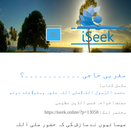
Toggle
navigation
مغربی حاجی ۔۔۔۔۔۔۔۔۔۔۔۔؟
مکمل کتاب :
محمد الرّسول اللہ(صلی اللہ علیہ وسلم) جلد دوئم
مصنف : خواجہ شمس الدّین عظیمی
مختصر لنک :
https://iseek.online/?p=13058
عیسائیوں نے سازش کی کہ حضور صلی اللہ