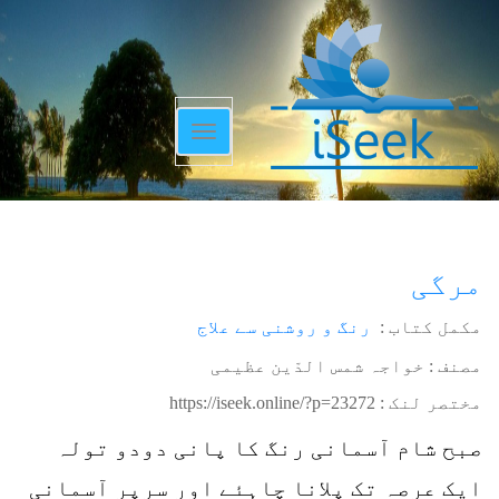
Toggle
navigation
مرگی
مکمل کتاب :
رنگ و روشنی سے علاج
مصنف : خواجہ شمس الدّین عظیمی
مختصر لنک :
https://iseek.online/?p=23272
صبح شام آسمانی رنگ کا پانی دودو تولہ
ایک عرصہ تک پلانا چاہئے اور سرپر آسمانی