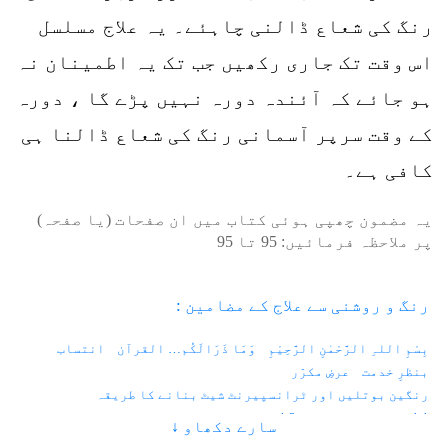
رنگ کی شعاع ڈالنی چاہئے۔ یہ علاج مسلسل
اس وقت تک جاری رکھیں جب تک یہ اطمینان نہ
ہو جائے کہ آئندہ دورہ نہیں پڑے گا ، دورہ
کے وقت سرپر آسمانی رنگ کی شعاع ڈالنا ہی
کافی ہے۔
یہ مضمون چھپی ہوئی کتاب میں ان صفحات (یا صفحہ)
پر ملاحظہ فرمائیں:
95
تا
95
رنگ و روشنی سے علاج کے مضامین :
بِسْمِ اللہِ الرَّحْمٰنِ الرَّحِیْمِ
وَمَا ذَرَالَکُم… القرآن
انتساب
بنظرِ خدمت
عرضِ مکرّر
رنگین بوتلیں اور ٹرانسپیرنٹ شیٹ بنانے کا طریقہ
1.1 - زندگی اور رنگ
1.2 - فوٹان اور الیکٹران
سارے دکھاو ↓
1.3 - کہکشانی نظام اور دو کھرب سورج