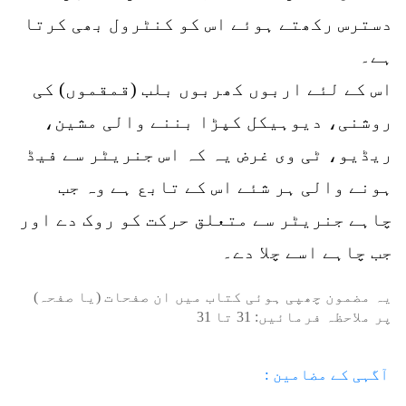
دسترس رکھتے ہوئے اس کو کنٹرول بھی کرتا
ہے۔
اس کے لئے اربوں کھربوں بلب (قمقموں) کی
روشنی، دیوہیکل کپڑا بننے والی مشین،
ریڈیو، ٹی وی غرض یہ کہ اس جنریٹر سے فیڈ
ہونے والی ہر شئے اس کے تابع ہے وہ جب
چاہے جنریٹر سے متعلق حرکت کو روک دے اور
جب چاہے اسے چلا دے۔
یہ مضمون چھپی ہوئی کتاب میں ان صفحات (یا صفحہ)
پر ملاحظہ فرمائیں:
31
تا
31
آگہی کے مضامین :