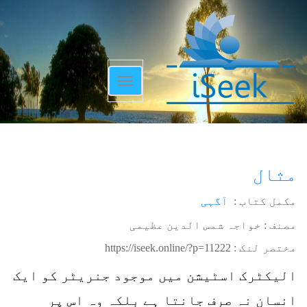
Toggle
navigation
مثال
مکمل کتاب :
آگہی
مصنف : خواجہ شمس الدین عظیمی
مختصر لنک :
https://iseek.online/?p=11222
الیکٹرک اسٹیشن میں موجود جنریٹر کو ایک
انسان نہ صرف جانتا ہے بلکہ وہ اس پر